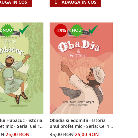
AUGA IN COS
ADAUGA IN COS
-29%
lui Habacuc - istoria
Obadia si edomitii - Istoria
et mic - Seria: Cei 12
unui profet mic - Seria: Cei 12
i
cutezatori
ON
25,00 RON
35,00 RON
25,00 RON