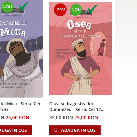
-29%
lui Mica - Seria: Cei
Osea si dragostea lui
tori
Dumnezeu - Seria: Cei 12
cutezatori
ON
25,00 RON
35,00 RON
25,00 RON
AUGA IN COS
ADAUGA IN COS