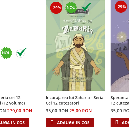
-29%
-29%
eria cei 12
Incurajarea lui Zaharia - Seria:
Speranta 
i (12 volume)
Cei 12 cutezatori
12 cuteza
RON
270,00 RON
35,00 RON
25,00 RON
35,00 R
UGA IN COS
ADAUGA IN COS
AD