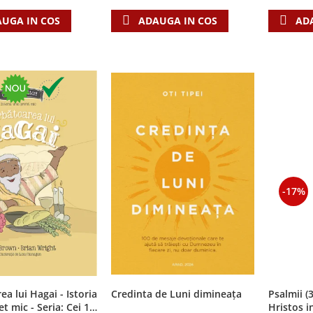
UGA IN COS
AD
ADAUGA IN COS
-17%
ea lui Hagai - Istoria
Credinta de Luni dimineața
Psalmii (
t mic - Seria: Cei 12
Hristos i