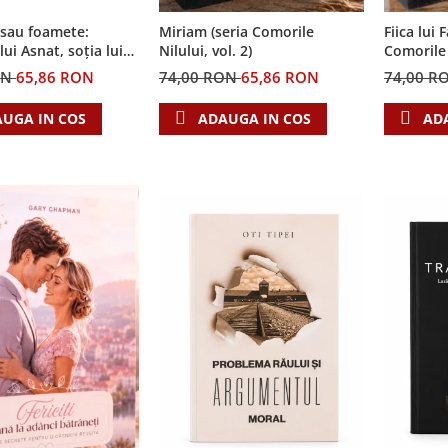
 sau foamete:
Miriam (seria Comorile
Fiica lui 
ui Asnat, soția lui
Nilului, vol. 2)
Comorile N
ia Cronicile Egiptului,
ON
65,86 RON
74,00 RON
65,86 RON
74,00 R
UGA IN COS
ADAUGA IN COS
AD