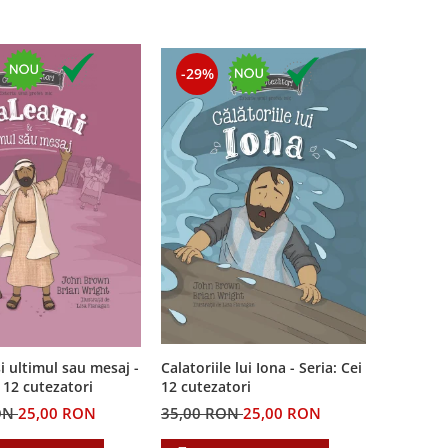
-29%
i ultimul sau mesaj -
Calatoriile lui Iona - Seria: Cei
i 12 cutezatori
12 cutezatori
ON
25,00 RON
35,00 RON
25,00 RON