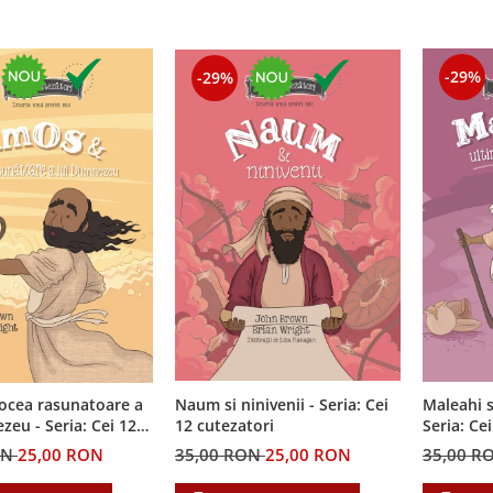
-29%
-29%
ocea rasunatoare a
Naum si ninivenii - Seria: Cei
Maleahi s
ia: Cei 12
12 cutezatori
Seria: Ce
i
ON
25,00 RON
35,00 RON
25,00 RON
35,00 R