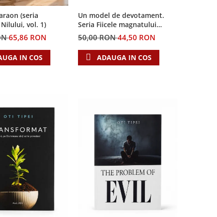
Un model de devotament.
Faraon (seria
Seria Fiicele magnatului
ilului, vol. 1)
forestier 3
50,00 RON
44,50 RON
ON
65,86 RON
ADAUGA IN COS
AUGA IN COS