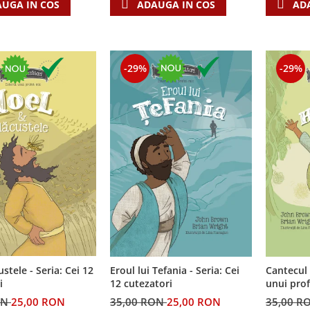
UGA IN COS
ADAUGA IN COS
AD
-29%
-29%
custele - Seria: Cei 12
Cantecul 
Eroul lui Tefania - Seria: Cei
i
unui prof
12 cutezatori
cutezator
ON
25,00 RON
35,00 R
35,00 RON
25,00 RON