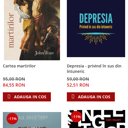
Depresia - privind în sus din
Cartea martirilor
întuneric
59,00 RON
95,00 RON
52,51 RON
84,55 RON
ADAUGA IN COS
ADAUGA IN COS
-11%
-11%