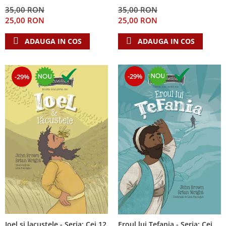
Despre afaceri
35,00 RON
35,00 RON
Dezvoltare personala
25,00 RON
25,00 RON
Leadership
ADAUGA IN COS
ADAUGA IN COS
Mediu
Sanatate / nutritie
-29%
-29%
Ioel si lacustele - Seria: Cei 12
Eroul lui Tefania - Seria: Cei