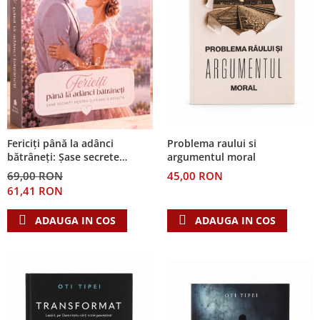
Problema raului si
Fericiți până la adânci
argumentul moral
bătrâneți: Șase secrete
pentru o căsnicie reușită
45,00 RON
69,00 RON
61,41 RON
ADAUGA IN COS
ADAUGA IN COS