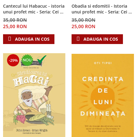
Cantecul lui Habacuc - istoria
Obadia si edomitii - Istoria
unui profet mic - Seria: Cei 12
unui profet mic - Seria: Cei 12
cutezatori
cutezatori
35,00 RON
35,00 RON
25,00 RON
25,00 RON
ADAUGA IN COS
ADAUGA IN COS
-29%