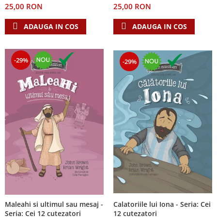
25,00 RON
25,00 RON
Teologie
ADAUGA IN COS
ADAUGA IN COS
A doua venire
Apologetica
Dogmatica
-29%
-29%
Istoria Bisericii
Misiune
Viata crestina
Contemporaneitate
Devotional
Diverse
Lupta Spirituala
Schimbarea caracterului
Slujire
Suferinta
Viata din belsug
Calatoriile lui Iona - Seria: Cei
Maleahi si ultimul sau mesaj -
Viata de zi cu zi
12 cutezatori
Seria: Cei 12 cutezatori