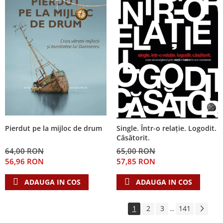
Pierdut pe la mijloc de drum
Single. Într-o relație. Logodit.
Căsătorit.
64,00 RON
65,00 RON
56,96 RON
57,85 RON
ADAUGA IN COS
ADAUGA IN COS
1
2
3
141
...