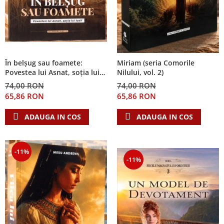
În belșug sau foamete:
Miriam (seria Comorile
Povestea lui Asnat, soția lui
Nilului, vol. 2)
Iosif (Seria Cronicile Egiptului,
74,00 RON
74,00 RON
vol. 2)
65,86 RON
65,86 RON
ADAUGA IN COS
ADAUGA IN COS
-11%
-11%