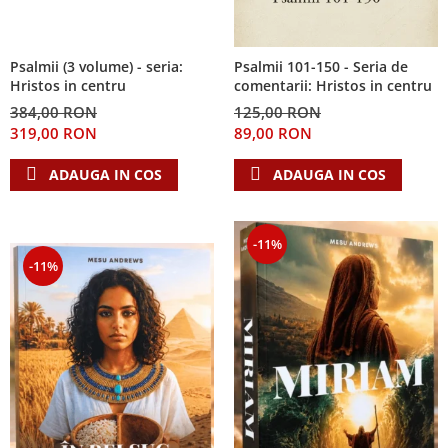
Psalmii (3 volume) - seria:
Psalmii 101-150 - Seria de
Hristos in centru
comentarii: Hristos in centru
384,00 RON
125,00 RON
319,00 RON
89,00 RON
ADAUGA IN COS
ADAUGA IN COS
-11%
-11%