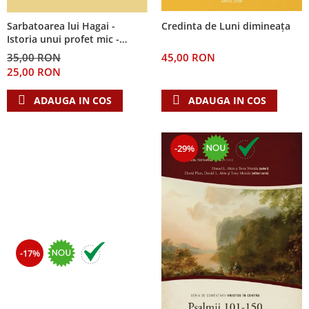
Sarbatoarea lui Hagai -
Credinta de Luni dimineața
Istoria unui profet mic -
Seria: Cei 12 cutezatori
35,00 RON
45,00 RON
25,00 RON
ADAUGA IN COS
ADAUGA IN COS
-29%
-17%