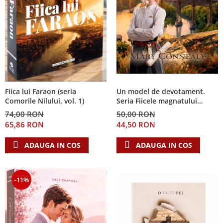
Fiica lui Faraon (seria
Un model de devotament.
Comorile Nilului, vol. 1)
Seria Fiicele magnatului
forestier 3
74,00 RON
50,00 RON
65,86 RON
44,50 RON
ADAUGA IN COS
ADAUGA IN COS
-11%