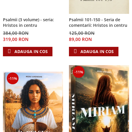
Psalmii (3 volume) - seria:
Psalmii 101-150 - Seria de
Hristos in centru
comentarii: Hristos in centru
384,00 RON
125,00 RON
319,00 RON
89,00 RON
ADAUGA IN COS
ADAUGA IN COS
-11%
-11%