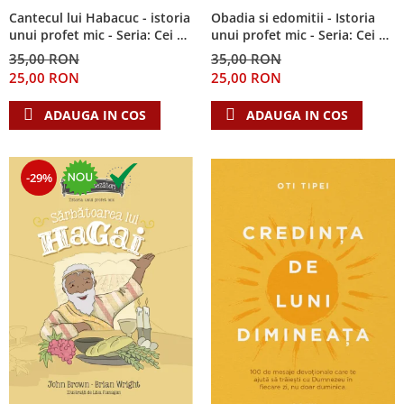
Cantecul lui Habacuc - istoria
Obadia si edomitii - Istoria
unui profet mic - Seria: Cei 12
unui profet mic - Seria: Cei 12
cutezatori
cutezatori
35,00 RON
35,00 RON
25,00 RON
25,00 RON
ADAUGA IN COS
ADAUGA IN COS
-29%