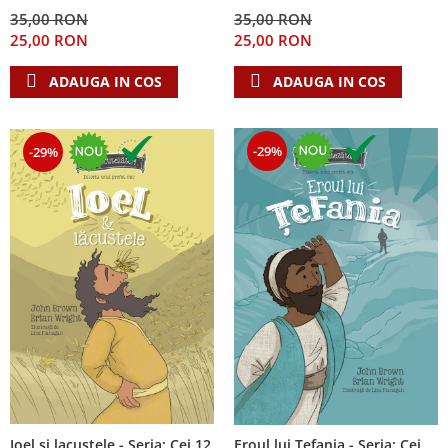
Despre afaceri
35,00 RON
35,00 RON
Dezvoltare personala
25,00 RON
25,00 RON
Leadership
ADAUGA IN COS
ADAUGA IN COS
Mediu
Sanatate / nutritie
-29%
-29%
Ioel si lacustele - Seria: Cei 12
Eroul lui Tefania - Seria: Cei