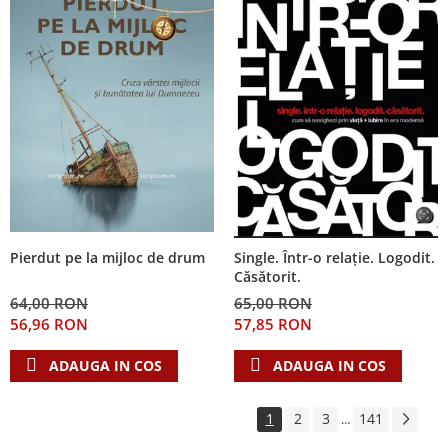
Pierdut pe la mijloc de drum
Single. Într-o relație. Logodit.
Căsătorit.
64,00 RON
65,00 RON
56,96 RON
57,85 RON
ADAUGA IN COS
ADAUGA IN COS
1
2
3
141
...