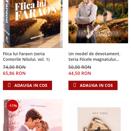
Fiica lui Faraon (seria
Un model de devotament.
Comorile Nilului, vol. 1)
Seria Fiicele magnatului
forestier 3
74,00 RON
50,00 RON
65,86 RON
44,50 RON
ADAUGA IN COS
ADAUGA IN COS
-11%