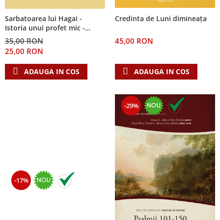
Sarbatoarea lui Hagai -
Credinta de Luni dimineața
Istoria unui profet mic -
Seria: Cei 12 cutezatori
35,00 RON
45,00 RON
25,00 RON
ADAUGA IN COS
ADAUGA IN COS
-29%
-17%