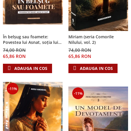
În belșug sau foamete:
Miriam (seria Comorile
Povestea lui Asnat, soția lui
Nilului, vol. 2)
Iosif (Seria Cronicile Egiptului,
74,00 RON
74,00 RON
vol. 2)
65,86 RON
65,86 RON
ADAUGA IN COS
ADAUGA IN COS
-11%
-11%