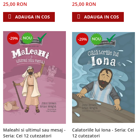
25,00 RON
25,00 RON
Teologie
ADAUGA IN COS
ADAUGA IN COS
A doua venire
Apologetica
Dogmatica
-29%
-29%
Istoria Bisericii
Misiune
Viata crestina
Contemporaneitate
Devotional
Diverse
Lupta Spirituala
Schimbarea caracterului
Slujire
Suferinta
Viata din belsug
Calatoriile lui Iona - Seria: Cei
Maleahi si ultimul sau mesaj -
Viata de zi cu zi
12 cutezatori
Seria: Cei 12 cutezatori