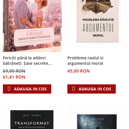
Problema raului si
Fericiți până la adânci
argumentul moral
bătrâneți: Șase secrete
pentru o căsnicie reușită
45,00 RON
69,00 RON
61,41 RON
ADAUGA IN COS
ADAUGA IN COS