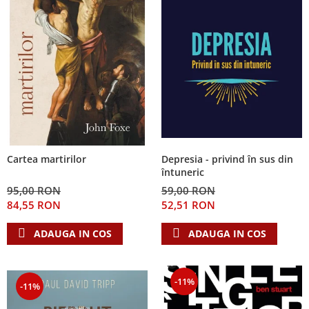
Depresia - privind în sus din
Cartea martirilor
întuneric
59,00 RON
95,00 RON
52,51 RON
84,55 RON
ADAUGA IN COS
ADAUGA IN COS
-11%
-11%