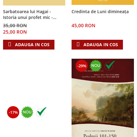
Sarbatoarea lui Hagai -
Credinta de Luni dimineața
Istoria unui profet mic -
Seria: Cei 12 cutezatori
35,00 RON
45,00 RON
25,00 RON
ADAUGA IN COS
ADAUGA IN COS
-29%
-17%