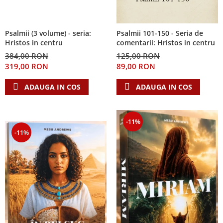
Psalmii (3 volume) - seria:
Psalmii 101-150 - Seria de
Hristos in centru
comentarii: Hristos in centru
384,00 RON
125,00 RON
319,00 RON
89,00 RON
ADAUGA IN COS
ADAUGA IN COS
-11%
-11%