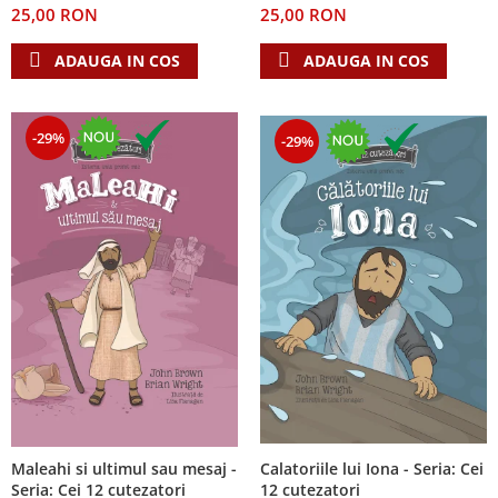
25,00 RON
25,00 RON
Teologie
ADAUGA IN COS
ADAUGA IN COS
A doua venire
Apologetica
Dogmatica
-29%
-29%
Istoria Bisericii
Misiune
Viata crestina
Contemporaneitate
Devotional
Diverse
Lupta Spirituala
Schimbarea caracterului
Slujire
Suferinta
Viata din belsug
Calatoriile lui Iona - Seria: Cei
Maleahi si ultimul sau mesaj -
Viata de zi cu zi
12 cutezatori
Seria: Cei 12 cutezatori