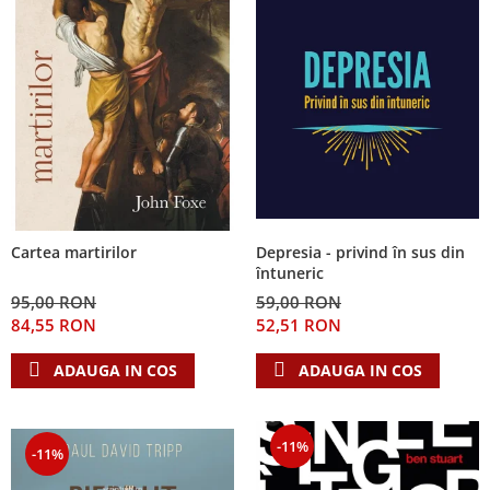
Depresia - privind în sus din
Cartea martirilor
întuneric
59,00 RON
95,00 RON
52,51 RON
84,55 RON
ADAUGA IN COS
ADAUGA IN COS
-11%
-11%