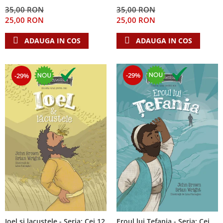
Despre afaceri
35,00 RON
35,00 RON
Dezvoltare personala
25,00 RON
25,00 RON
Leadership
ADAUGA IN COS
ADAUGA IN COS
Mediu
Sanatate / nutritie
-29%
-29%
Ioel si lacustele - Seria: Cei 12
Eroul lui Tefania - Seria: Cei