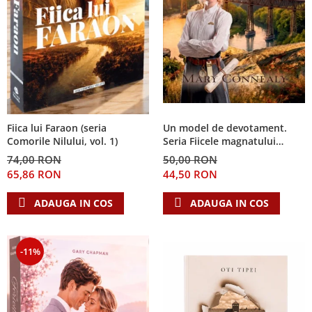
Fiica lui Faraon (seria
Un model de devotament.
Comorile Nilului, vol. 1)
Seria Fiicele magnatului
forestier 3
74,00 RON
50,00 RON
65,86 RON
44,50 RON
ADAUGA IN COS
ADAUGA IN COS
-11%