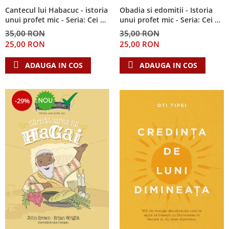
Cantecul lui Habacuc - istoria
Obadia si edomitii - Istoria
unui profet mic - Seria: Cei 12
unui profet mic - Seria: Cei 12
cutezatori
cutezatori
35,00 RON
35,00 RON
25,00 RON
25,00 RON
ADAUGA IN COS
ADAUGA IN COS
-29%