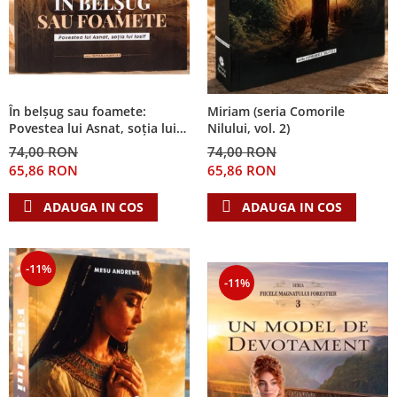
În belșug sau foamete:
Miriam (seria Comorile
Povestea lui Asnat, soția lui
Nilului, vol. 2)
Iosif (Seria Cronicile Egiptului,
74,00 RON
74,00 RON
vol. 2)
65,86 RON
65,86 RON
ADAUGA IN COS
ADAUGA IN COS
-11%
-11%