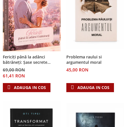
Problema raului si
Fericiți până la adânci
argumentul moral
bătrâneți: Șase secrete
pentru o căsnicie reușită
45,00 RON
69,00 RON
61,41 RON
ADAUGA IN COS
ADAUGA IN COS