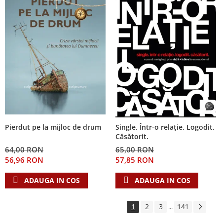
Pierdut pe la mijloc de drum
Single. Într-o relație. Logodit.
Căsătorit.
64,00 RON
65,00 RON
56,96 RON
57,85 RON
ADAUGA IN COS
ADAUGA IN COS
1
2
3
141
...