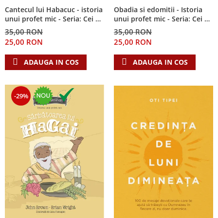
Cantecul lui Habacuc - istoria
Obadia si edomitii - Istoria
unui profet mic - Seria: Cei 12
unui profet mic - Seria: Cei 12
cutezatori
cutezatori
35,00 RON
35,00 RON
25,00 RON
25,00 RON
ADAUGA IN COS
ADAUGA IN COS
-29%