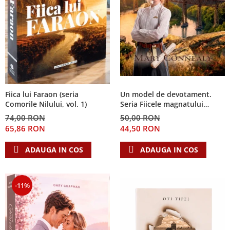
Fiica lui Faraon (seria
Un model de devotament.
Comorile Nilului, vol. 1)
Seria Fiicele magnatului
forestier 3
74,00 RON
50,00 RON
65,86 RON
44,50 RON
ADAUGA IN COS
ADAUGA IN COS
-11%