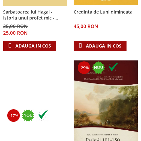
Sarbatoarea lui Hagai -
Credinta de Luni dimineața
Istoria unui profet mic -
Seria: Cei 12 cutezatori
35,00 RON
45,00 RON
25,00 RON
ADAUGA IN COS
ADAUGA IN COS
-29%
-17%