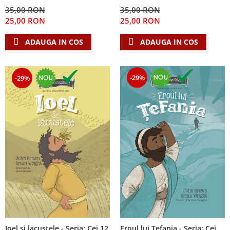
Despre afaceri
35,00 RON
35,00 RON
Dezvoltare personala
25,00 RON
25,00 RON
Leadership
ADAUGA IN COS
ADAUGA IN COS
Mediu
Sanatate / nutritie
-29%
-29%
Ioel si lacustele - Seria: Cei 12
Eroul lui Tefania - Seria: Cei