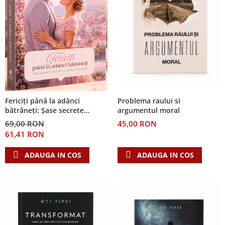
Problema raului si
Fericiți până la adânci
argumentul moral
bătrâneți: Șase secrete
pentru o căsnicie reușită
45,00 RON
69,00 RON
61,41 RON
ADAUGA IN COS
ADAUGA IN COS