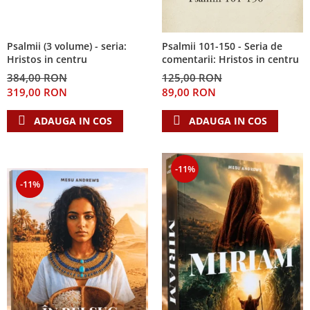
Psalmii (3 volume) - seria:
Psalmii 101-150 - Seria de
Hristos in centru
comentarii: Hristos in centru
384,00 RON
125,00 RON
319,00 RON
89,00 RON
ADAUGA IN COS
ADAUGA IN COS
-11%
-11%