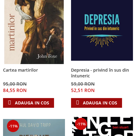
Depresia - privind în sus din
Cartea martirilor
întuneric
59,00 RON
95,00 RON
52,51 RON
84,55 RON
ADAUGA IN COS
ADAUGA IN COS
-11%
-11%