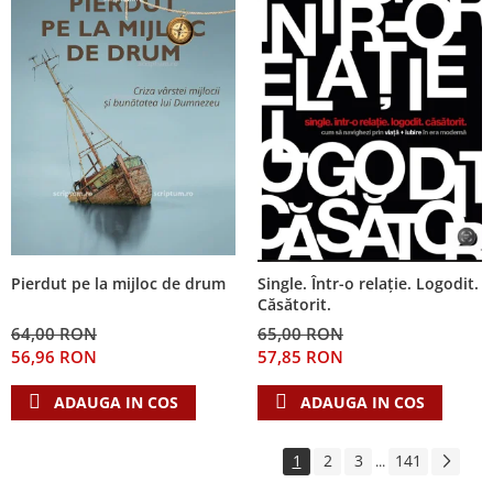
Pierdut pe la mijloc de drum
Single. Într-o relație. Logodit.
Căsătorit.
64,00 RON
65,00 RON
56,96 RON
57,85 RON
ADAUGA IN COS
ADAUGA IN COS
1
2
3
141
...