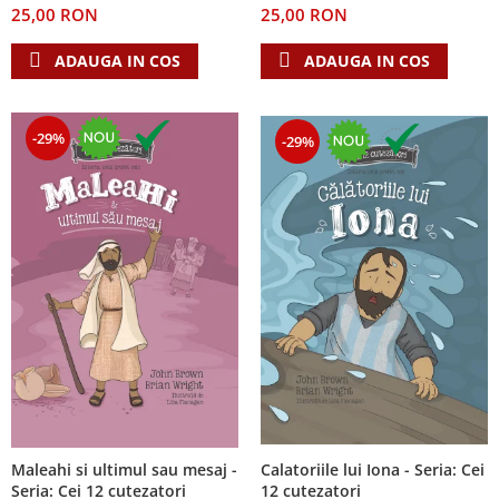
25,00 RON
25,00 RON
Teologie
ADAUGA IN COS
ADAUGA IN COS
A doua venire
Apologetica
Dogmatica
-29%
-29%
Istoria Bisericii
Misiune
Viata crestina
Contemporaneitate
Devotional
Diverse
Lupta Spirituala
Schimbarea caracterului
Slujire
Suferinta
Viata din belsug
Calatoriile lui Iona - Seria: Cei
Maleahi si ultimul sau mesaj -
Viata de zi cu zi
12 cutezatori
Seria: Cei 12 cutezatori