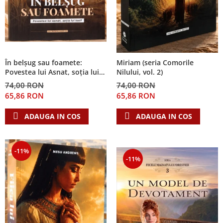
În belșug sau foamete:
Miriam (seria Comorile
Povestea lui Asnat, soția lui
Nilului, vol. 2)
Iosif (Seria Cronicile Egiptului,
74,00 RON
74,00 RON
vol. 2)
65,86 RON
65,86 RON
ADAUGA IN COS
ADAUGA IN COS
-11%
-11%