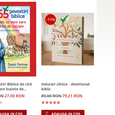
-11%
iri Biblice de citit
Indurari zilnice - devotional
are înainte de
biblic
ON
27,00 RON
89,00 RON
79,21 RON
AUGA IN COS
ADAUGA IN COS