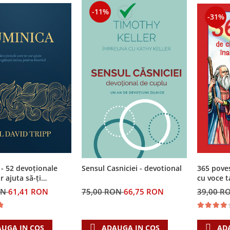
-11%
-31%
- 52 devoționale
Sensul Casniciei - devotional
365 povest
r ajuta să-ți
cu voce t
i inima pentru
culcare
ON
61,41 RON
75,00 RON
66,75 RON
39,00 R
UGA IN COS
ADAUGA IN COS
AD