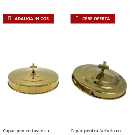
Teologie
A doua venire
ADAUGA IN COS
CERE OFERTA
Apologetica
Dogmatica
Istoria Bisericii
Misiune
Viata crestina
Contemporaneitate
Devotional
Diverse
Lupta Spirituala
Schimbarea caracterului
Slujire
Suferinta
Viata din belsug
Viata de zi cu zi
Capac pentru tavile cu
Capac pentru farfuria cu