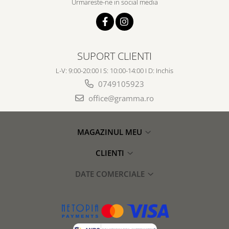
Urmareste-ne in social media
SUPORT CLIENTI
L-V: 9:00-20:00 I S: 10:00-14:00 I D: Inchis
0749105923
office@gramma.ro
MAGAZINUL MEU
CLIENTI
DATE COMERCIALE