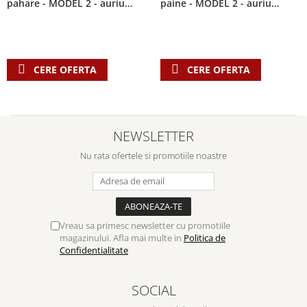
pahare - MODEL 2 - auriu
paine - MODEL 2 - auriu
Despre afaceri
lucios
lucios
Dezvoltare personala
Leadership
Mediu
CERE OFERTA
CERE OFERTA
Sanatate / nutritie
NEWSLETTER
Nu rata ofertele si promotiile noastre
Vreau sa primesc newsletter cu promotiile
magazinului. Afla mai multe in
Politica de
Confidentialitate
SOCIAL