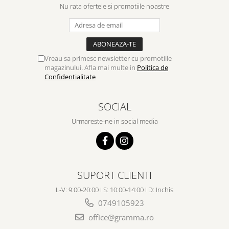
Nu rata ofertele si promotiile noastre
Teologie
A doua venire
Apologetica
Dogmatica
Vreau sa primesc newsletter cu promotiile
Istoria Bisericii
magazinului. Afla mai multe in
Politica de
Confidentialitate
Misiune
Viata crestina
SOCIAL
Contemporaneitate
Urmareste-ne in social media
Devotional
Diverse
Lupta Spirituala
Schimbarea caracterului
SUPORT CLIENTI
Slujire
Suferinta
L-V: 9:00-20:00 I S: 10:00-14:00 I D: Inchis
0749105923
Viata din belsug
Viata de zi cu zi
office@gramma.ro