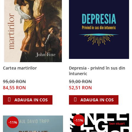
Depresia - privind în sus din
Cartea martirilor
întuneric
59,00 RON
95,00 RON
52,51 RON
84,55 RON
ADAUGA IN COS
ADAUGA IN COS
-11%
-11%