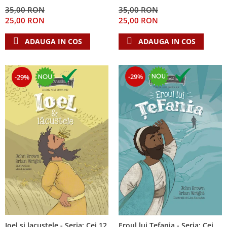
Despre afaceri
35,00 RON
35,00 RON
Dezvoltare personala
25,00 RON
25,00 RON
Leadership
ADAUGA IN COS
ADAUGA IN COS
Mediu
Sanatate / nutritie
-29%
-29%
Ioel si lacustele - Seria: Cei 12
Eroul lui Tefania - Seria: Cei