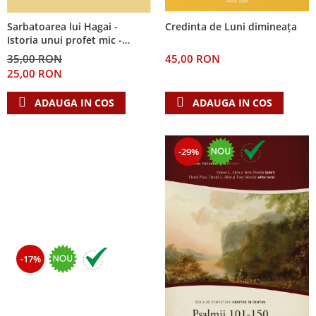
Sarbatoarea lui Hagai -
Credinta de Luni dimineața
Istoria unui profet mic -
Seria: Cei 12 cutezatori
35,00 RON
45,00 RON
25,00 RON
ADAUGA IN COS
ADAUGA IN COS
-29%
-17%