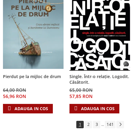
Pierdut pe la mijloc de drum
Single. Într-o relație. Logodit.
Căsătorit.
64,00 RON
65,00 RON
56,96 RON
57,85 RON
ADAUGA IN COS
ADAUGA IN COS
1
2
3
141
...