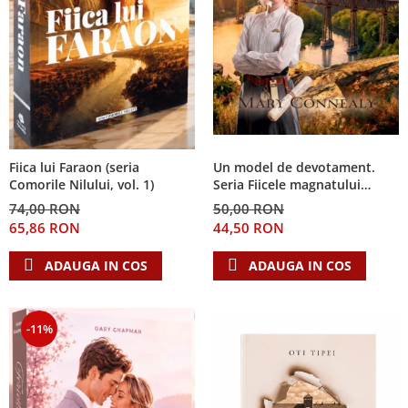
Fiica lui Faraon (seria
Un model de devotament.
Comorile Nilului, vol. 1)
Seria Fiicele magnatului
forestier 3
74,00 RON
50,00 RON
65,86 RON
44,50 RON
ADAUGA IN COS
ADAUGA IN COS
-11%