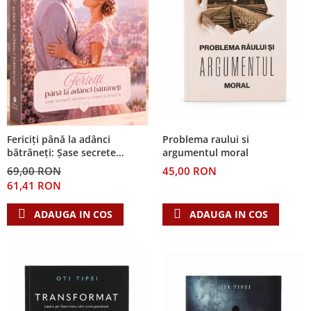
Problema raului si
Fericiți până la adânci
argumentul moral
bătrâneți: Șase secrete
pentru o căsnicie reușită
45,00 RON
69,00 RON
61,41 RON
ADAUGA IN COS
ADAUGA IN COS