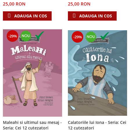
25,00 RON
25,00 RON
Teologie
ADAUGA IN COS
ADAUGA IN COS
A doua venire
Apologetica
Dogmatica
-29%
-29%
Istoria Bisericii
Misiune
Viata crestina
Contemporaneitate
Devotional
Diverse
Lupta Spirituala
Schimbarea caracterului
Slujire
Suferinta
Viata din belsug
Calatoriile lui Iona - Seria: Cei
Maleahi si ultimul sau mesaj -
Viata de zi cu zi
12 cutezatori
Seria: Cei 12 cutezatori