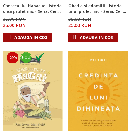
Cantecul lui Habacuc - istoria
Obadia si edomitii - Istoria
unui profet mic - Seria: Cei 12
unui profet mic - Seria: Cei 12
cutezatori
cutezatori
35,00 RON
35,00 RON
25,00 RON
25,00 RON
ADAUGA IN COS
ADAUGA IN COS
-29%