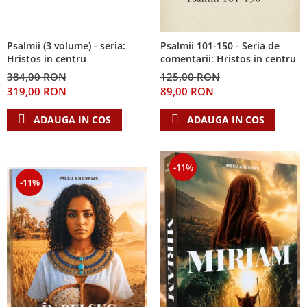
Psalmii (3 volume) - seria:
Psalmii 101-150 - Seria de
Hristos in centru
comentarii: Hristos in centru
384,00 RON
125,00 RON
319,00 RON
89,00 RON
ADAUGA IN COS
ADAUGA IN COS
-11%
-11%