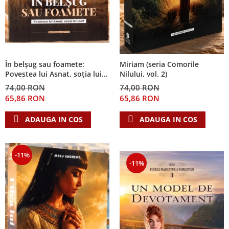
În belșug sau foamete:
Miriam (seria Comorile
Povestea lui Asnat, soția lui
Nilului, vol. 2)
Iosif (Seria Cronicile Egiptului,
74,00 RON
74,00 RON
vol. 2)
65,86 RON
65,86 RON
ADAUGA IN COS
ADAUGA IN COS
-11%
-11%