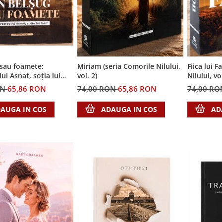
 sau foamete:
Miriam (seria Comorile Nilului,
Fiica lui 
ui Asnat, soția lui
vol. 2)
Nilului, vol
ia Cronicile Egiptului,
ON
65,86 RON
74,00 RON
65,86 RON
74,00 R
AUGA IN COS
ADAUGA IN COS
AD