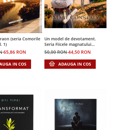
Faraon (seria Comorile
Un model de devotament.
. 1)
Seria Fiicele magnatului
forestier 3
ON
65,86 RON
50,00 RON
44,50 RON
AUGA IN COS
ADAUGA IN COS