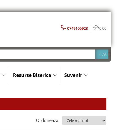
0749105923
0,00
Resurse Biserica
Suvenir
Ordoneaza: