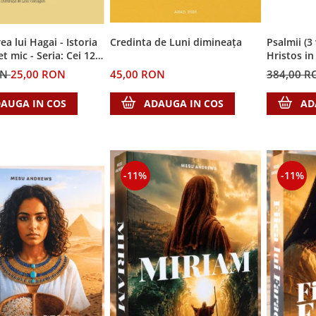
a lui Hagai - Istoria
Credinta de Luni dimineața
Psalmii (3
t mic - Seria: Cei 12
Hristos in
i
ON
25,00 RON
45,00 RON
384,00 
AUGA IN COS
ADAUGA IN COS
AD
-11%
-11%