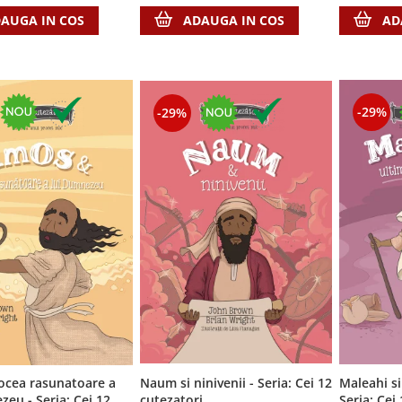
AUGA IN COS
ADAUGA IN COS
AD
-29%
-29%
ocea rasunatoare a
Naum si ninivenii - Seria: Cei 12
Maleahi si
a: Cei 12
cutezatori
Seria: Cei