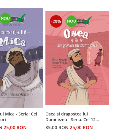
-29%
ui Mica - Seria: Cei
Osea si dragostea lui
ori
Dumnezeu - Seria: Cei 12
cutezatori
ON
25,00 RON
35,00 RON
25,00 RON