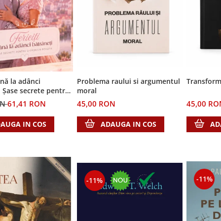
ână la adânci
Problema raului si argumentul
Transform
: Șase secrete pentru
moral
 reușită
ON
61,41 RON
45,00 RON
45,00 RO
AUGA IN COS
ADAUGA IN COS
AD
-11%
-11%