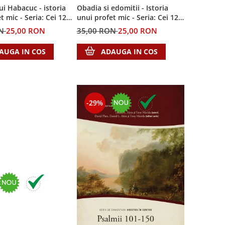
ui Habacuc - istoria
Obadia si edomitii - Istoria
t mic - Seria: Cei 12
unui profet mic - Seria: Cei 12
cutezatori
ON
25,00 RON
35,00 RON
25,00 RON
AUGA IN COS
ADAUGA IN COS
-29%