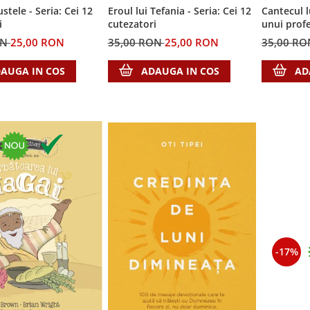
ustele - Seria: Cei 12
Cantecul l
Eroul lui Tefania - Seria: Cei 12
i
unui profe
cutezatori
cutezatori
ON
25,00 RON
35,00 R
35,00 RON
25,00 RON
AUGA IN COS
AD
ADAUGA IN COS
-17%