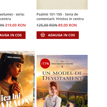
 volume) - seria:
Psalmii 101-150 - Seria de
 centru
comentarii: Hristos in centru
RON
319,00 RON
125,00 RON
89,00 RON
AUGA IN COS
ADAUGA IN COS
-11%