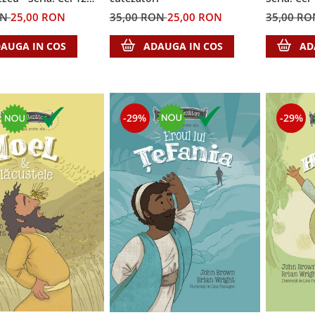
i
ON
25,00 RON
35,00 RON
25,00 RON
35,00 R
AUGA IN COS
ADAUGA IN COS
AD
-29%
-29%