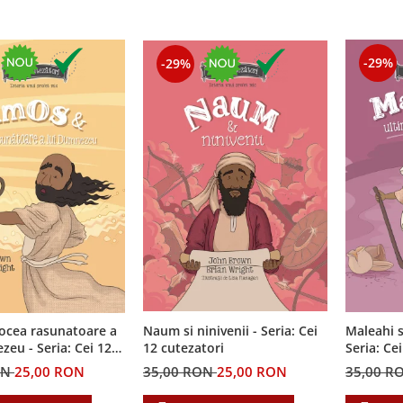
-29%
-29%
ocea rasunatoare a
Naum si ninivenii - Seria: Cei
Maleahi s
ia: Cei 12
12 cutezatori
Seria: Ce
i
ON
25,00 RON
35,00 RON
25,00 RON
35,00 R