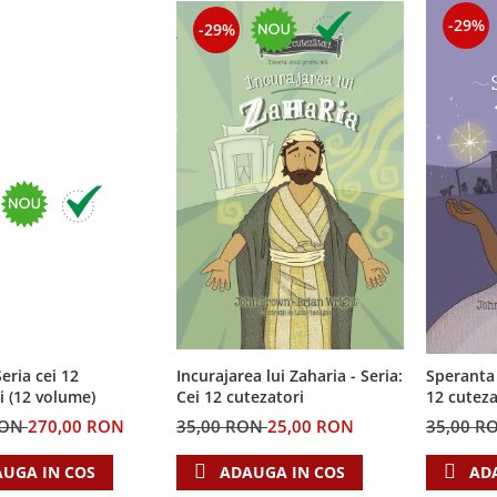
-29%
-29%
eria cei 12
Incurajarea lui Zaharia - Seria:
Speranta 
i (12 volume)
Cei 12 cutezatori
12 cuteza
RON
270,00 RON
35,00 RON
25,00 RON
35,00 R
UGA IN COS
ADAUGA IN COS
AD