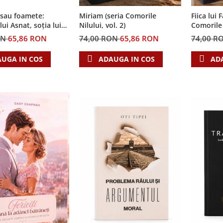
 sau foamete:
Miriam (seria Comorile
Fiica lui 
ui Asnat, soția lui
Nilului, vol. 2)
Comorile N
ia Cronicile Egiptului,
ON
65,86 RON
74,00 RON
65,86 RON
74,00 R
UGA IN COS
ADAUGA IN COS
AD