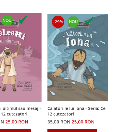
-29%
i ultimul sau mesaj -
Calatoriile lui Iona - Seria: Cei
i 12 cutezatori
12 cutezatori
ON
25,00 RON
35,00 RON
25,00 RON