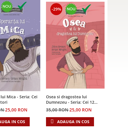
-29%
lui Mica - Seria: Cei
Osea si dragostea lui
tori
Dumnezeu - Seria: Cei 12
cutezatori
ON
25,00 RON
35,00 RON
25,00 RON
AUGA IN COS
ADAUGA IN COS