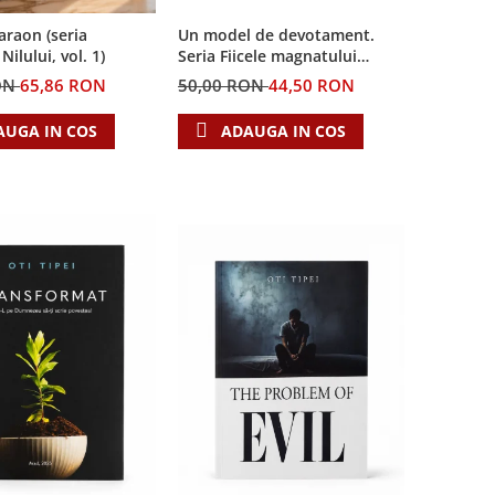
Un model de devotament.
Faraon (seria
Seria Fiicele magnatului
ilului, vol. 1)
forestier 3
50,00 RON
44,50 RON
ON
65,86 RON
ADAUGA IN COS
AUGA IN COS