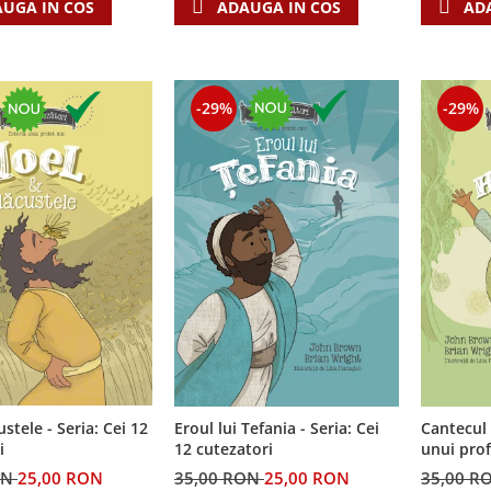
UGA IN COS
ADAUGA IN COS
AD
-29%
-29%
custele - Seria: Cei 12
Cantecul 
Eroul lui Tefania - Seria: Cei
i
unui prof
12 cutezatori
cutezator
ON
25,00 RON
35,00 R
35,00 RON
25,00 RON