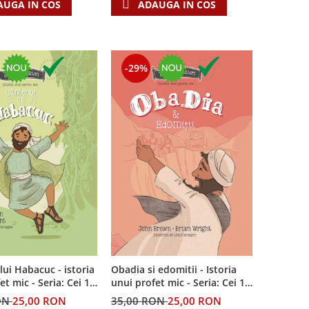
AUGA IN COS
ADAUGA IN COS
-29%
lui Habacuc - istoria
Obadia si edomitii - Istoria
et mic - Seria: Cei 12
unui profet mic - Seria: Cei 12
i
cutezatori
ON
25,00 RON
35,00 RON
25,00 RON