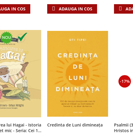
UGA IN COS
AD
ADAUGA IN COS
-17%
ea lui Hagai - Istoria
Credinta de Luni dimineața
Psalmii (
t mic - Seria: Cei 12
Hristos i