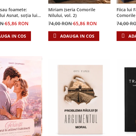
 sau foamete:
Miriam (seria Comorile
Fiica lui 
ui Asnat, soția lui
Nilului, vol. 2)
Comorile N
ia Cronicile Egiptului,
ON
65,86 RON
74,00 RON
65,86 RON
74,00 R
UGA IN COS
ADAUGA IN COS
AD