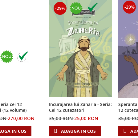
-29%
-29%
eria cei 12
Incurajarea lui Zaharia - Seria:
Speranta 
i (12 volume)
Cei 12 cutezatori
12 cuteza
RON
270,00 RON
35,00 RON
25,00 RON
35,00 R
UGA IN COS
ADAUGA IN COS
AD