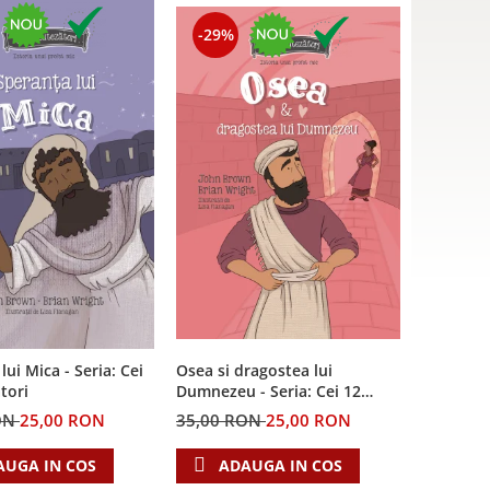
-29%
lui Mica - Seria: Cei
Osea si dragostea lui
tori
Dumnezeu - Seria: Cei 12
cutezatori
ON
25,00 RON
35,00 RON
25,00 RON
AUGA IN COS
ADAUGA IN COS