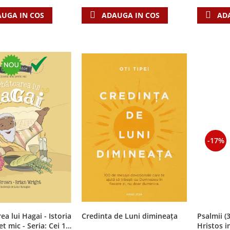
UGA IN COS
AD
ADAUGA IN COS
-17%
ea lui Hagai - Istoria
Credinta de Luni dimineața
Psalmii (
t mic - Seria: Cei 12
Hristos i