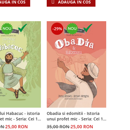
AUGA IN COS
ADAUGA IN COS
-29%
lui Habacuc - istoria
Obadia si edomitii - Istoria
et mic - Seria: Cei 12
unui profet mic - Seria: Cei 12
i
cutezatori
ON
25,00 RON
35,00 RON
25,00 RON