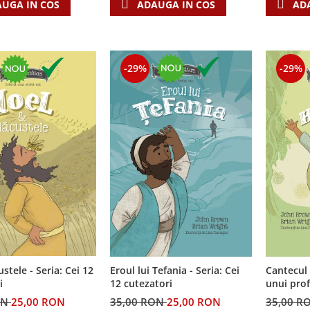
UGA IN COS
ADAUGA IN COS
AD
-29%
-29%
custele - Seria: Cei 12
Cantecul 
Eroul lui Tefania - Seria: Cei
i
unui prof
12 cutezatori
cutezator
ON
25,00 RON
35,00 R
35,00 RON
25,00 RON