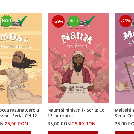
-29%
-29%
ocea rasunatoare a
Naum si ninivenii - Seria: Cei
Maleahi s
ia: Cei 12
12 cutezatori
Seria: Ce
i
ON
25,00 RON
35,00 RON
25,00 RON
35,00 R