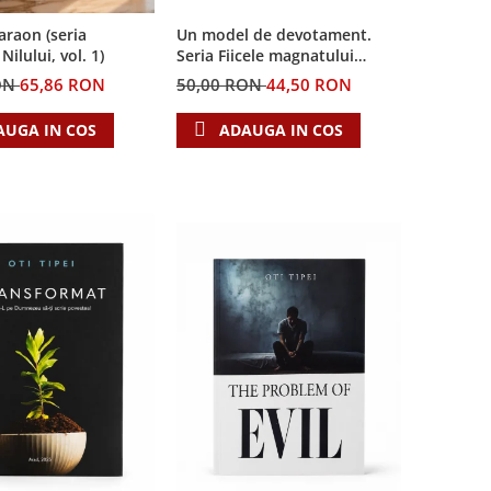
Un model de devotament.
Faraon (seria
Seria Fiicele magnatului
ilului, vol. 1)
forestier 3
50,00 RON
44,50 RON
ON
65,86 RON
ADAUGA IN COS
AUGA IN COS