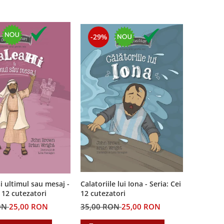
-29%
i ultimul sau mesaj -
Calatoriile lui Iona - Seria: Cei
i 12 cutezatori
12 cutezatori
ON
25,00 RON
35,00 RON
25,00 RON