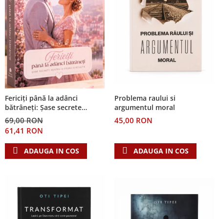
Problema raului si
Fericiți până la adânci
argumentul moral
bătrâneți: Șase secrete
pentru o căsnicie reușită
45,00 RON
69,00 RON
61,41 RON
ADAUGA IN COS
ADAUGA IN COS