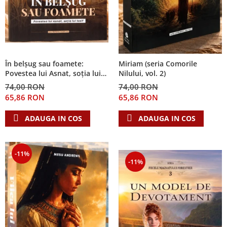
În belșug sau foamete:
Miriam (seria Comorile
Povestea lui Asnat, soția lui
Nilului, vol. 2)
Iosif (Seria Cronicile Egiptului,
74,00 RON
74,00 RON
vol. 2)
65,86 RON
65,86 RON
ADAUGA IN COS
ADAUGA IN COS
-11%
-11%