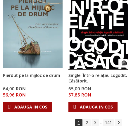
Pierdut pe la mijloc de drum
Single. Într-o relație. Logodit.
Căsătorit.
64,00 RON
65,00 RON
56,96 RON
57,85 RON
ADAUGA IN COS
ADAUGA IN COS
1
2
3
141
...