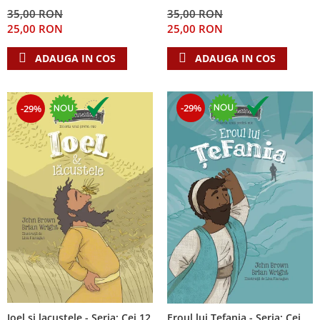
Despre afaceri
35,00 RON
35,00 RON
Dezvoltare personala
25,00 RON
25,00 RON
Leadership
ADAUGA IN COS
ADAUGA IN COS
Mediu
Sanatate / nutritie
-29%
-29%
Ioel si lacustele - Seria: Cei 12
Eroul lui Tefania - Seria: Cei