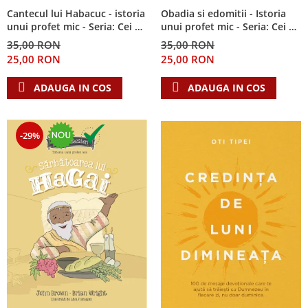
Cantecul lui Habacuc - istoria
Obadia si edomitii - Istoria
unui profet mic - Seria: Cei 12
unui profet mic - Seria: Cei 12
cutezatori
cutezatori
35,00 RON
35,00 RON
25,00 RON
25,00 RON
ADAUGA IN COS
ADAUGA IN COS
-29%