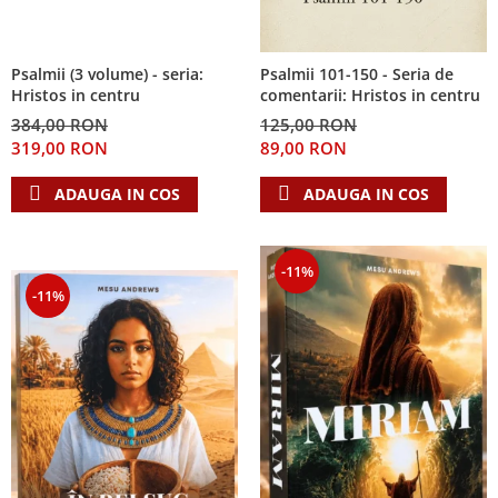
Psalmii (3 volume) - seria:
Psalmii 101-150 - Seria de
Hristos in centru
comentarii: Hristos in centru
384,00 RON
125,00 RON
319,00 RON
89,00 RON
ADAUGA IN COS
ADAUGA IN COS
-11%
-11%