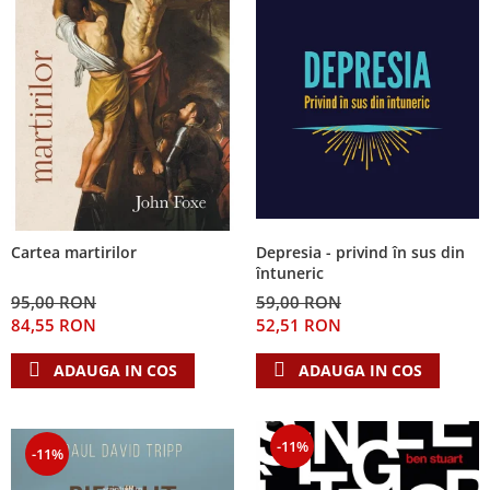
Depresia - privind în sus din
Cartea martirilor
întuneric
59,00 RON
95,00 RON
52,51 RON
84,55 RON
ADAUGA IN COS
ADAUGA IN COS
-11%
-11%