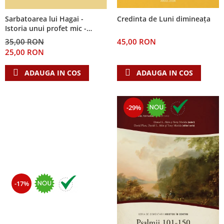
Sarbatoarea lui Hagai -
Credinta de Luni dimineața
Istoria unui profet mic -
Seria: Cei 12 cutezatori
35,00 RON
45,00 RON
25,00 RON
ADAUGA IN COS
ADAUGA IN COS
-29%
-17%