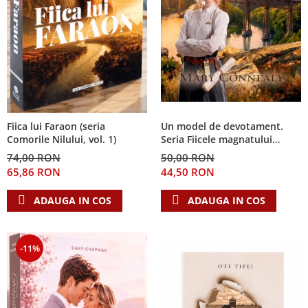
Fiica lui Faraon (seria
Un model de devotament.
Comorile Nilului, vol. 1)
Seria Fiicele magnatului
forestier 3
74,00 RON
50,00 RON
65,86 RON
44,50 RON
ADAUGA IN COS
ADAUGA IN COS
-11%