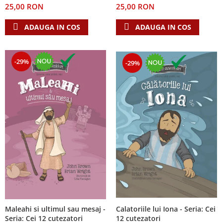
25,00 RON
25,00 RON
Teologie
ADAUGA IN COS
ADAUGA IN COS
A doua venire
Apologetica
Dogmatica
-29%
-29%
Istoria Bisericii
Misiune
Viata crestina
Contemporaneitate
Devotional
Diverse
Lupta Spirituala
Schimbarea caracterului
Slujire
Suferinta
Viata din belsug
Calatoriile lui Iona - Seria: Cei
Maleahi si ultimul sau mesaj -
Viata de zi cu zi
12 cutezatori
Seria: Cei 12 cutezatori