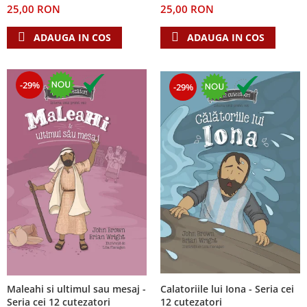
25,00 RON
25,00 RON
Teologie
ADAUGA IN COS
ADAUGA IN COS
A doua venire
Apologetica
Dogmatica
-29%
-29%
Istoria Bisericii
Misiune
Viata crestina
Contemporaneitate
Devotional
Diverse
Lupta Spirituala
Schimbarea caracterului
Slujire
Suferinta
Viata din belsug
Calatoriile lui Iona - Seria cei
Maleahi si ultimul sau mesaj -
Viata de zi cu zi
12 cutezatori
Seria cei 12 cutezatori