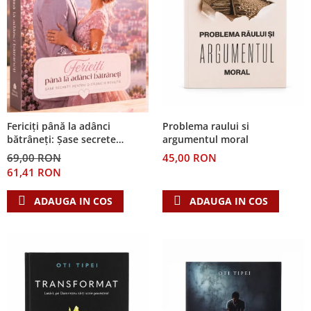
Problema raului si
Fericiți până la adânci
argumentul moral
bătrâneți: Șase secrete
pentru o căsnicie reușită
45,00 RON
69,00 RON
61,41 RON
ADAUGA IN COS
ADAUGA IN COS