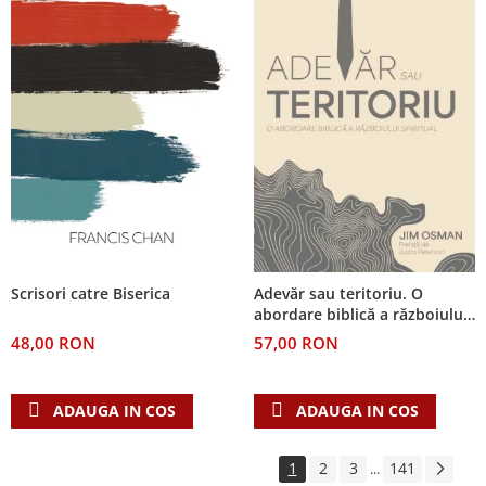
Scrisori catre Biserica
Adevăr sau teritoriu. O
abordare biblică a războiului
spiritual
48,00 RON
57,00 RON
ADAUGA IN COS
ADAUGA IN COS
1
2
3
141
...