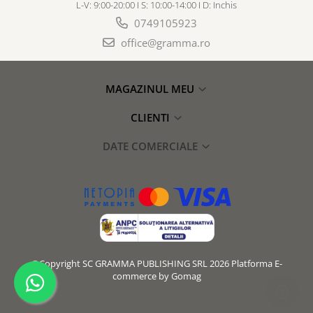
L-V: 9:00-20:00 I S: 10:00-14:00 I D: Inchis
0749105923
office@gramma.ro
MAGAZINUL MEU
CLIENTI
DATE COMERCIALE
©Copyright SC GRAMMA PUBLISHING SRL 2026
Platforma E-
commerce by Gomag