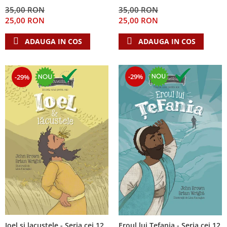
Despre afaceri
35,00 RON
35,00 RON
Dezvoltare personala
25,00 RON
25,00 RON
Leadership
ADAUGA IN COS
ADAUGA IN COS
Mediu
Sanatate / nutritie
-29%
-29%
Ioel si lacustele - Seria cei 12
Eroul lui Tefania - Seria cei 12