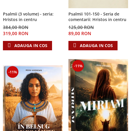
Psalmii (3 volume) - seria:
Psalmii 101-150 - Seria de
Hristos in centru
comentarii: Hristos in centru
384,00 RON
125,00 RON
319,00 RON
89,00 RON
ADAUGA IN COS
ADAUGA IN COS
-11%
-11%