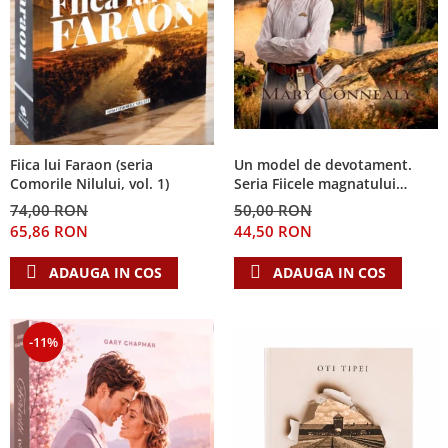
Fiica lui Faraon (seria
Un model de devotament.
Comorile Nilului, vol. 1)
Seria Fiicele magnatului
forestier 3
74,00 RON
50,00 RON
65,86 RON
44,50 RON
ADAUGA IN COS
ADAUGA IN COS
-11%