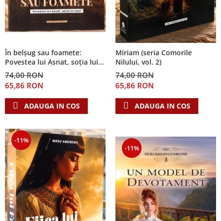
În belșug sau foamete:
Miriam (seria Comorile
Povestea lui Asnat, soția lui
Nilului, vol. 2)
Iosif (Seria Cronicile Egiptului,
74,00 RON
74,00 RON
vol. 2)
65,86 RON
65,86 RON
ADAUGA IN COS
ADAUGA IN COS
-11%
-11%