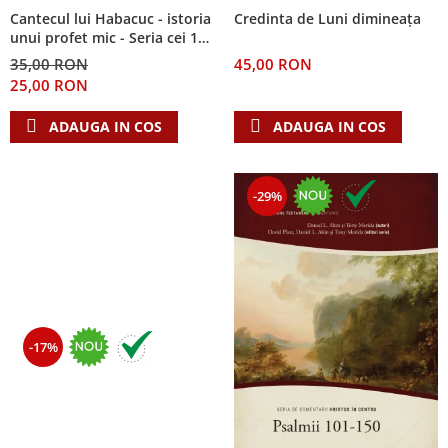
Cantecul lui Habacuc - istoria
Credinta de Luni dimineața
unui profet mic - Seria cei 12
cutezatori
35,00 RON
45,00 RON
25,00 RON
ADAUGA IN COS
ADAUGA IN COS
-29%
-17%