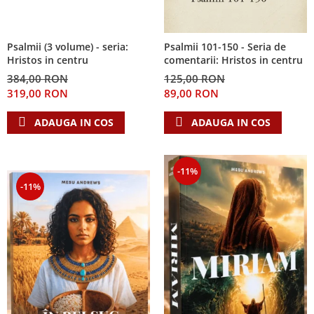
Psalmii (3 volume) - seria:
Psalmii 101-150 - Seria de
Hristos in centru
comentarii: Hristos in centru
384,00 RON
125,00 RON
319,00 RON
89,00 RON
ADAUGA IN COS
ADAUGA IN COS
-11%
-11%