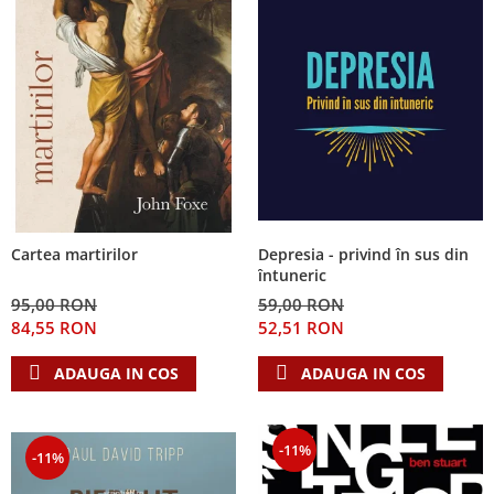
Depresia - privind în sus din
Cartea martirilor
întuneric
59,00 RON
95,00 RON
52,51 RON
84,55 RON
ADAUGA IN COS
ADAUGA IN COS
-11%
-11%