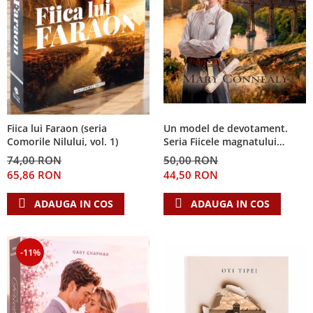
Fiica lui Faraon (seria
Un model de devotament.
Comorile Nilului, vol. 1)
Seria Fiicele magnatului
forestier 3
74,00 RON
50,00 RON
65,86 RON
44,50 RON
ADAUGA IN COS
ADAUGA IN COS
-11%