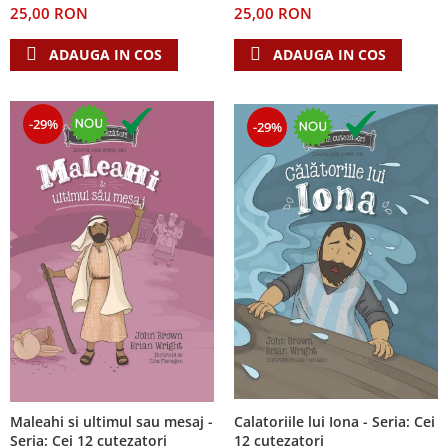
25,00 RON
25,00 RON
Teologie
ADAUGA IN COS
ADAUGA IN COS
A doua venire
Apologetica
Dogmatica
-29%
-29%
Istoria Bisericii
Misiune
Viata crestina
Contemporaneitate
Devotional
Diverse
Lupta Spirituala
Schimbarea caracterului
Slujire
Suferinta
Viata din belsug
Calatoriile lui Iona - Seria: Cei
Maleahi si ultimul sau mesaj -
Viata de zi cu zi
12 cutezatori
Seria: Cei 12 cutezatori