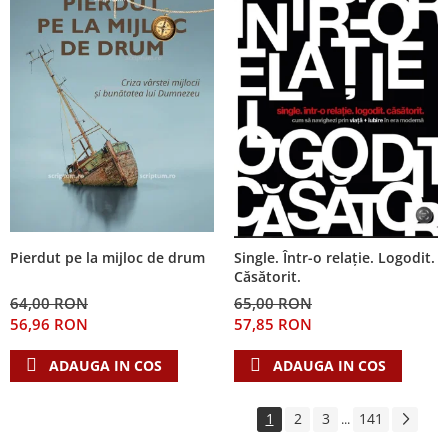
Pierdut pe la mijloc de drum
Single. Într-o relație. Logodit.
Căsătorit.
64,00 RON
65,00 RON
56,96 RON
57,85 RON
ADAUGA IN COS
ADAUGA IN COS
1
2
3
141
...