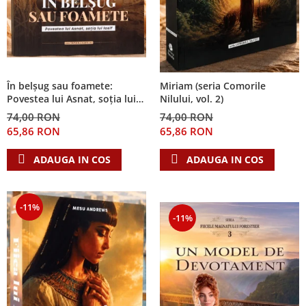
În belșug sau foamete:
Miriam (seria Comorile
Povestea lui Asnat, soția lui
Nilului, vol. 2)
Iosif (Seria Cronicile Egiptului,
74,00 RON
74,00 RON
vol. 2)
65,86 RON
65,86 RON
ADAUGA IN COS
ADAUGA IN COS
-11%
-11%