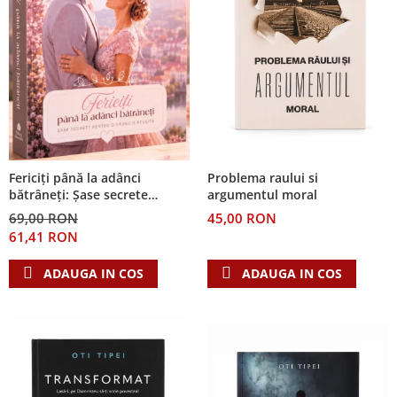
Problema raului si
Fericiți până la adânci
argumentul moral
bătrâneți: Șase secrete
pentru o căsnicie reușită
45,00 RON
69,00 RON
61,41 RON
ADAUGA IN COS
ADAUGA IN COS