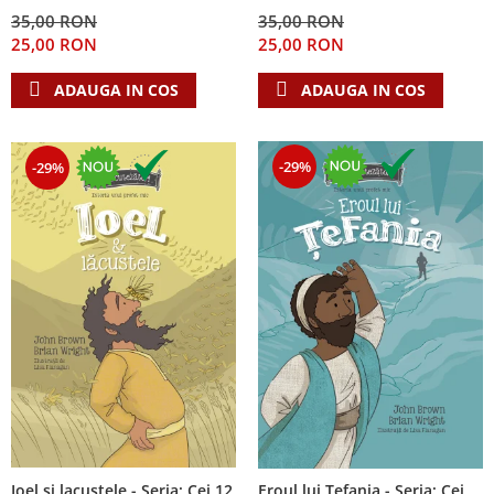
Despre afaceri
35,00 RON
35,00 RON
Dezvoltare personala
25,00 RON
25,00 RON
Leadership
ADAUGA IN COS
ADAUGA IN COS
Mediu
Sanatate / nutritie
-29%
-29%
Ioel si lacustele - Seria: Cei 12
Eroul lui Tefania - Seria: Cei