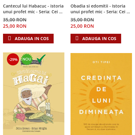
Cantecul lui Habacuc - istoria
Obadia si edomitii - Istoria
unui profet mic - Seria: Cei 12
unui profet mic - Seria: Cei 12
cutezatori
cutezatori
35,00 RON
35,00 RON
25,00 RON
25,00 RON
ADAUGA IN COS
ADAUGA IN COS
-29%