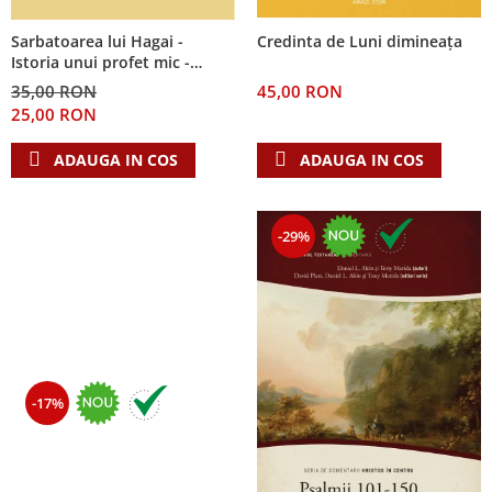
Sarbatoarea lui Hagai -
Credinta de Luni dimineața
Istoria unui profet mic -
Seria: Cei 12 cutezatori
35,00 RON
45,00 RON
25,00 RON
ADAUGA IN COS
ADAUGA IN COS
-29%
-17%