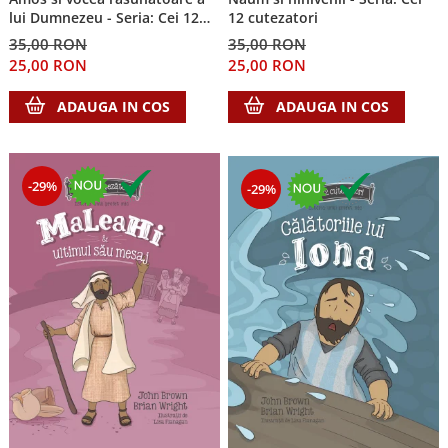
lui Dumnezeu - Seria: Cei 12
12 cutezatori
Teologie
cutezatori
35,00 RON
35,00 RON
A doua venire
25,00 RON
25,00 RON
Apologetica
ADAUGA IN COS
ADAUGA IN COS
Dogmatica
Istoria Bisericii
Misiune
Viata crestina
-29%
-29%
Contemporaneitate
Devotional
Diverse
Lupta Spirituala
Schimbarea caracterului
Slujire
Suferinta
Viata din belsug
Viata de zi cu zi