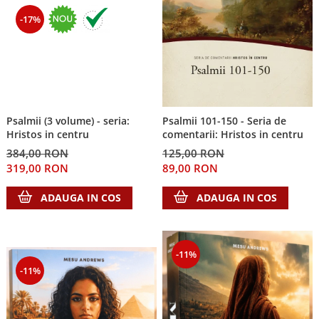
-17%
Psalmii (3 volume) - seria:
Psalmii 101-150 - Seria de
Hristos in centru
comentarii: Hristos in centru
384,00 RON
125,00 RON
319,00 RON
89,00 RON
ADAUGA IN COS
ADAUGA IN COS
-11%
-11%