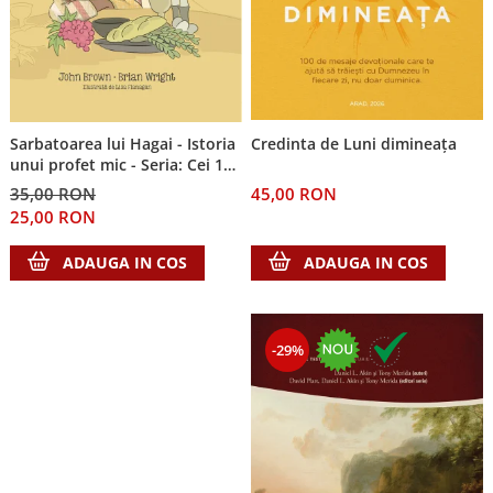
Sarbatoarea lui Hagai - Istoria
Credinta de Luni dimineața
unui profet mic - Seria: Cei 12
cutezatori
35,00 RON
45,00 RON
25,00 RON
ADAUGA IN COS
ADAUGA IN COS
-29%