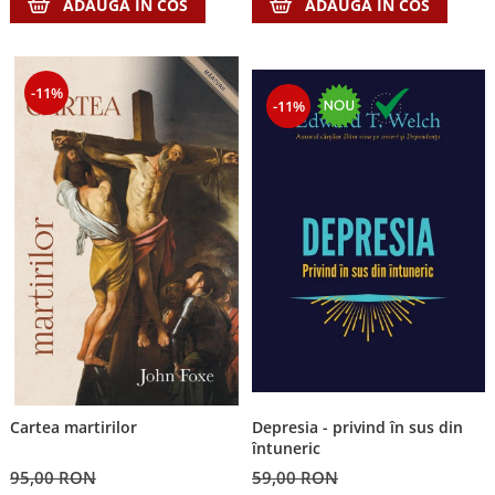
ADAUGA IN COS
ADAUGA IN COS
-11%
-11%
Depresia - privind în sus din
Cartea martirilor
întuneric
59,00 RON
95,00 RON