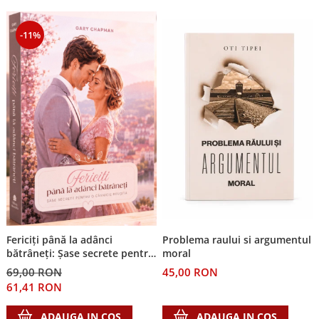
-11%
Fericiți până la adânci
Problema raului si argumentul
bătrâneți: Șase secrete pentru
moral
o căsnicie reușită
69,00 RON
45,00 RON
61,41 RON
ADAUGA IN COS
ADAUGA IN COS