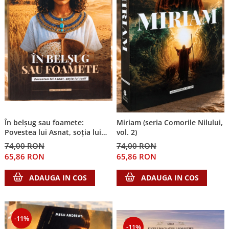
În belșug sau foamete:
Miriam (seria Comorile Nilului,
Povestea lui Asnat, soția lui
vol. 2)
Iosif (Seria Cronicile Egiptului,
74,00 RON
74,00 RON
vol. 2)
65,86 RON
65,86 RON
ADAUGA IN COS
ADAUGA IN COS
-11%
-11%