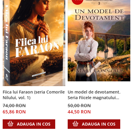
Un model de devotament.
Fiica lui Faraon (seria Comorile
Seria Fiicele magnatului
Nilului, vol. 1)
forestier 3
50,00 RON
74,00 RON
44,50 RON
65,86 RON
ADAUGA IN COS
ADAUGA IN COS