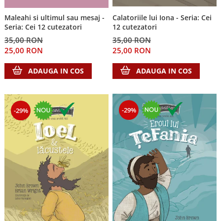
Despre afaceri
Dezvoltare personala
Calatoriile lui Iona - Seria: Cei
Maleahi si ultimul sau mesaj -
12 cutezatori
Seria: Cei 12 cutezatori
Leadership
35,00 RON
35,00 RON
Mediu
25,00 RON
25,00 RON
Sanatate / nutritie
ADAUGA IN COS
ADAUGA IN COS
-29%
-29%