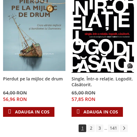
Pierdut pe la mijloc de drum
Single. Într-o relație. Logodit.
Căsătorit.
64,00 RON
65,00 RON
56,96 RON
57,85 RON
ADAUGA IN COS
ADAUGA IN COS
1
2
3
141
...