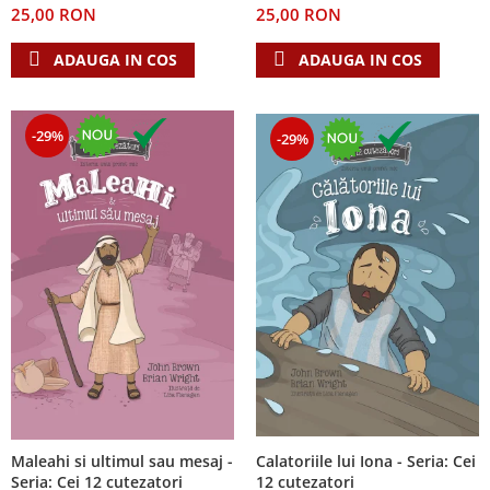
25,00 RON
25,00 RON
Teologie
ADAUGA IN COS
ADAUGA IN COS
A doua venire
Apologetica
Dogmatica
-29%
-29%
Istoria Bisericii
Misiune
Viata crestina
Contemporaneitate
Devotional
Diverse
Lupta Spirituala
Schimbarea caracterului
Slujire
Suferinta
Viata din belsug
Calatoriile lui Iona - Seria: Cei
Maleahi si ultimul sau mesaj -
Viata de zi cu zi
12 cutezatori
Seria: Cei 12 cutezatori