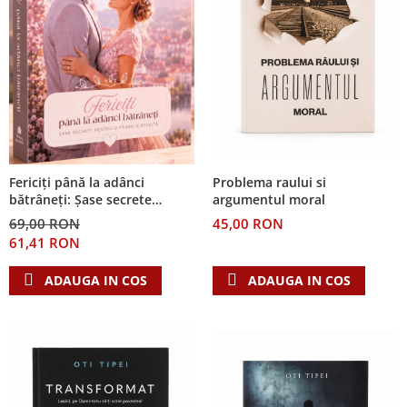
Problema raului si
Fericiți până la adânci
argumentul moral
bătrâneți: Șase secrete
pentru o căsnicie reușită
45,00 RON
69,00 RON
61,41 RON
ADAUGA IN COS
ADAUGA IN COS