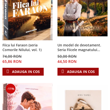
Fiica lui Faraon (seria
Un model de devotament.
Comorile Nilului, vol. 1)
Seria Fiicele magnatului
forestier 3
74,00 RON
50,00 RON
65,86 RON
44,50 RON
ADAUGA IN COS
ADAUGA IN COS
-11%