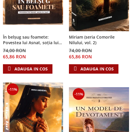
În belșug sau foamete:
Miriam (seria Comorile
Povestea lui Asnat, soția lui
Nilului, vol. 2)
Iosif (Seria Cronicile Egiptului,
74,00 RON
74,00 RON
vol. 2)
65,86 RON
65,86 RON
ADAUGA IN COS
ADAUGA IN COS
-11%
-11%