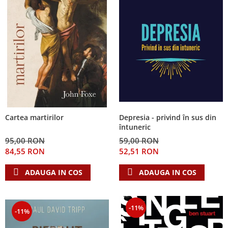
Depresia - privind în sus din
Cartea martirilor
întuneric
59,00 RON
95,00 RON
52,51 RON
84,55 RON
ADAUGA IN COS
ADAUGA IN COS
-11%
-11%