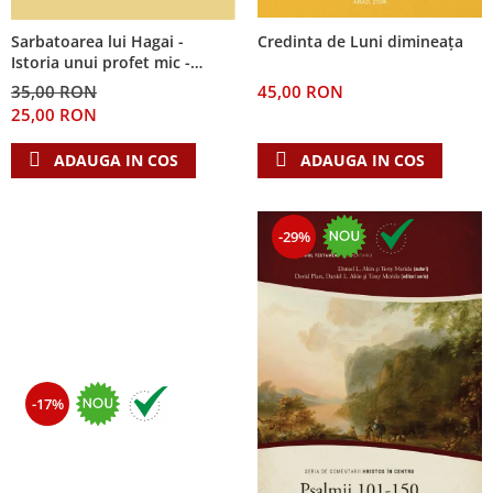
Sarbatoarea lui Hagai -
Credinta de Luni dimineața
Istoria unui profet mic -
Seria: Cei 12 cutezatori
35,00 RON
45,00 RON
25,00 RON
ADAUGA IN COS
ADAUGA IN COS
-29%
-17%