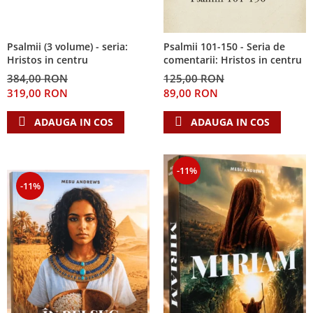
Psalmii (3 volume) - seria:
Psalmii 101-150 - Seria de
Hristos in centru
comentarii: Hristos in centru
384,00 RON
125,00 RON
319,00 RON
89,00 RON
ADAUGA IN COS
ADAUGA IN COS
-11%
-11%