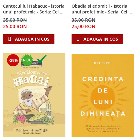
Cantecul lui Habacuc - istoria
Obadia si edomitii - Istoria
unui profet mic - Seria: Cei 12
unui profet mic - Seria: Cei 12
cutezatori
cutezatori
35,00 RON
35,00 RON
25,00 RON
25,00 RON
ADAUGA IN COS
ADAUGA IN COS
-29%