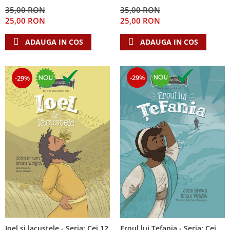
Despre afaceri
35,00 RON
35,00 RON
Dezvoltare personala
25,00 RON
25,00 RON
Leadership
ADAUGA IN COS
ADAUGA IN COS
Mediu
Sanatate / nutritie
-29%
-29%
Ioel si lacustele - Seria: Cei 12
Eroul lui Tefania - Seria: Cei