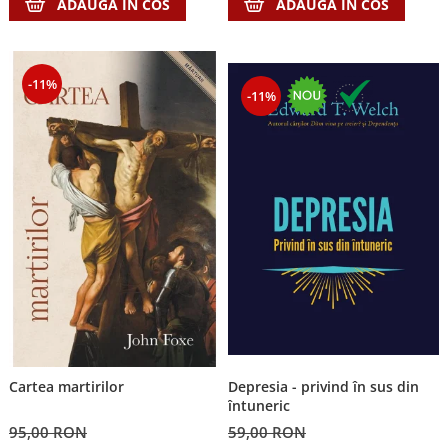
ADAUGA IN COS
ADAUGA IN COS
-11%
-11%
Depresia - privind în sus din
Cartea martirilor
întuneric
59,00 RON
95,00 RON