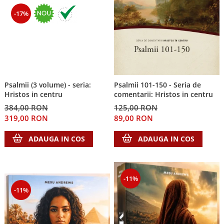
-17%
Psalmii (3 volume) - seria:
Psalmii 101-150 - Seria de
Hristos in centru
comentarii: Hristos in centru
384,00 RON
125,00 RON
319,00 RON
89,00 RON
ADAUGA IN COS
ADAUGA IN COS
-11%
-11%