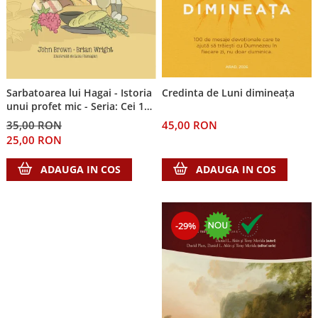
Sarbatoarea lui Hagai - Istoria
Credinta de Luni dimineața
unui profet mic - Seria: Cei 12
cutezatori
35,00 RON
45,00 RON
25,00 RON
ADAUGA IN COS
ADAUGA IN COS
-29%