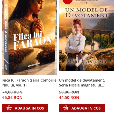
Un model de devotament.
Fiica lui Faraon (seria Comorile
Seria Fiicele magnatului
Nilului, vol. 1)
forestier 3
50,00 RON
74,00 RON
44,50 RON
65,86 RON
ADAUGA IN COS
ADAUGA IN COS