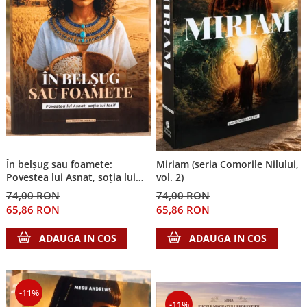
În belșug sau foamete:
Miriam (seria Comorile Nilului,
Povestea lui Asnat, soția lui
vol. 2)
Iosif (Seria Cronicile Egiptului,
74,00 RON
74,00 RON
vol. 2)
65,86 RON
65,86 RON
ADAUGA IN COS
ADAUGA IN COS
-11%
-11%