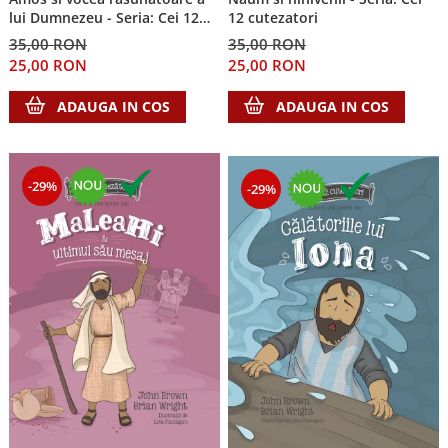
lui Dumnezeu - Seria: Cei 12
12 cutezatori
Teologie
cutezatori
35,00 RON
35,00 RON
A doua venire
25,00 RON
25,00 RON
Apologetica
ADAUGA IN COS
ADAUGA IN COS
Dogmatica
Istoria Bisericii
Misiune
Viata crestina
-29%
-29%
Contemporaneitate
Devotional
Diverse
Lupta Spirituala
Schimbarea caracterului
Slujire
Suferinta
Viata din belsug
Viata de zi cu zi