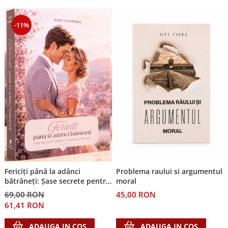
-11%
Fericiți până la adânci
Problema raului si argumentul
bătrâneți: Șase secrete pentru
moral
o căsnicie reușită
69,00 RON
45,00 RON
61,41 RON
ADAUGA IN COS
ADAUGA IN COS