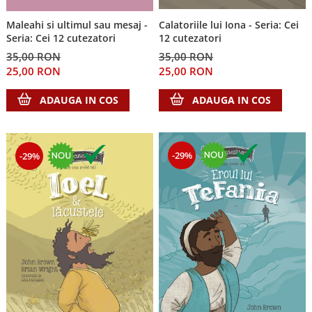
Despre afaceri
Dezvoltare personala
Calatoriile lui Iona - Seria: Cei
Maleahi si ultimul sau mesaj -
12 cutezatori
Seria: Cei 12 cutezatori
Leadership
35,00 RON
35,00 RON
Mediu
25,00 RON
25,00 RON
Sanatate / nutritie
ADAUGA IN COS
ADAUGA IN COS
-29%
-29%