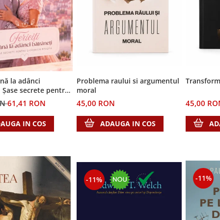
ână la adânci
Problema raului si argumentul
Transform
: Șase secrete pentru
moral
 reușită
ON
61,41 RON
45,00 RON
45,00 RO
AUGA IN COS
ADAUGA IN COS
AD
-11%
-11%