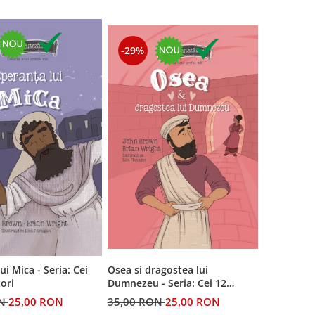
-29%
ui Mica - Seria: Cei
Osea si dragostea lui
ori
Dumnezeu - Seria: Cei 12
cutezatori
ON
25,00 RON
35,00 RON
25,00 RON