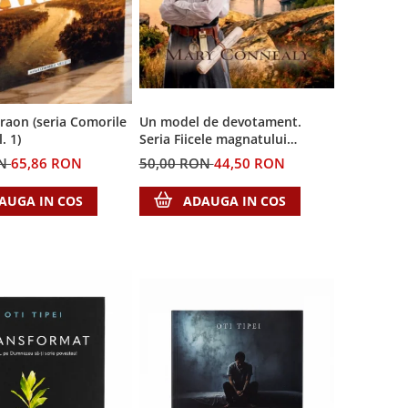
Faraon (seria Comorile
Un model de devotament.
. 1)
Seria Fiicele magnatului
forestier 3
ON
65,86 RON
50,00 RON
44,50 RON
AUGA IN COS
ADAUGA IN COS