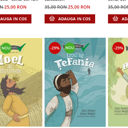
i
ON
25,00 RON
35,00 RON
25,00 RON
35,00 R
AUGA IN COS
ADAUGA IN COS
AD
-29%
-29%