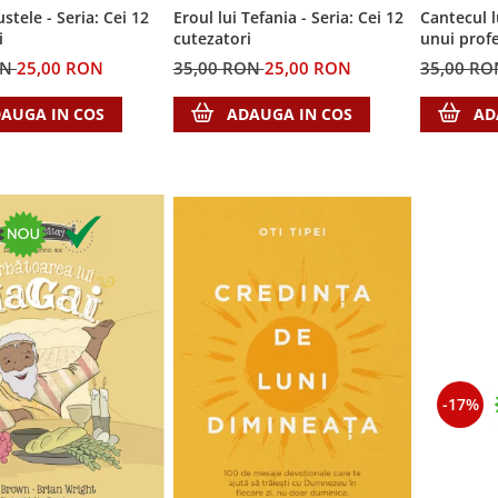
ustele - Seria: Cei 12
Cantecul l
Eroul lui Tefania - Seria: Cei 12
i
unui profe
cutezatori
cutezatori
ON
25,00 RON
35,00 R
35,00 RON
25,00 RON
AUGA IN COS
AD
ADAUGA IN COS
-17%