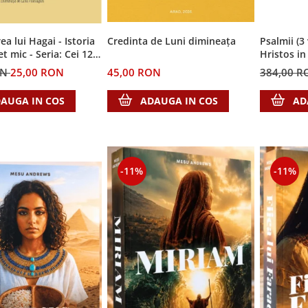
a lui Hagai - Istoria
Credinta de Luni dimineața
Psalmii (3
t mic - Seria: Cei 12
Hristos in
i
ON
25,00 RON
45,00 RON
384,00 
AUGA IN COS
ADAUGA IN COS
AD
-11%
-11%