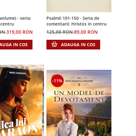
 volume) - seria:
Psalmii 101-150 - Seria de
 centru
comentarii: Hristos in centru
RON
319,00 RON
125,00 RON
89,00 RON
AUGA IN COS
ADAUGA IN COS
-11%