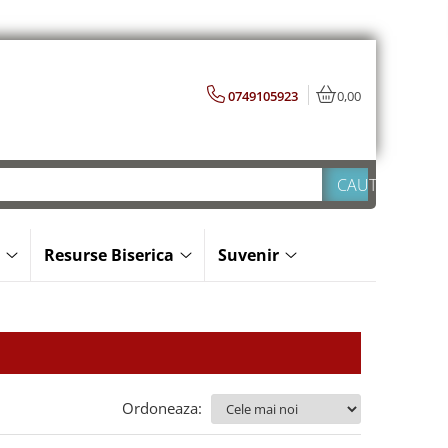
0749105923
0,00
Resurse Biserica
Suvenir
Ordoneaza: