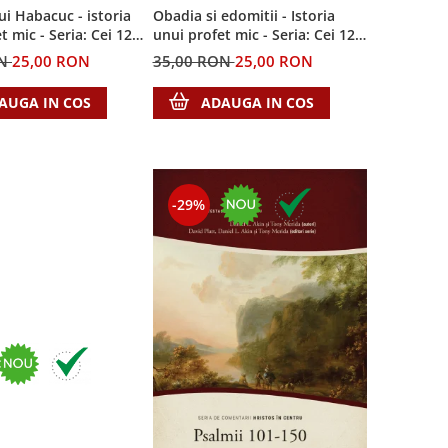
ui Habacuc - istoria
Obadia si edomitii - Istoria
t mic - Seria: Cei 12
unui profet mic - Seria: Cei 12
cutezatori
ON
25,00 RON
35,00 RON
25,00 RON
AUGA IN COS
ADAUGA IN COS
-29%