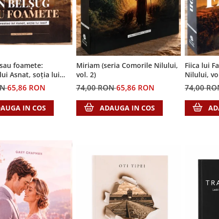
 sau foamete:
Miriam (seria Comorile Nilului,
Fiica lui 
ui Asnat, soția lui
vol. 2)
Nilului, vol
ia Cronicile Egiptului,
ON
65,86 RON
74,00 RON
65,86 RON
74,00 R
AUGA IN COS
ADAUGA IN COS
AD