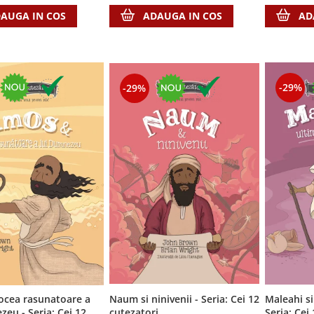
AUGA IN COS
ADAUGA IN COS
AD
-29%
-29%
ocea rasunatoare a
Naum si ninivenii - Seria: Cei 12
Maleahi si
a: Cei 12
cutezatori
Seria: Cei