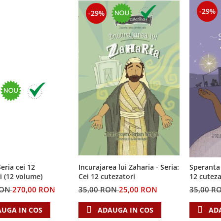
-29%
-29%
eria cei 12
Incurajarea lui Zaharia - Seria:
Speranta 
i (12 volume)
Cei 12 cutezatori
12 cuteza
RON
270,00 RON
35,00 RON
25,00 RON
35,00 R
UGA IN COS
ADAUGA IN COS
AD