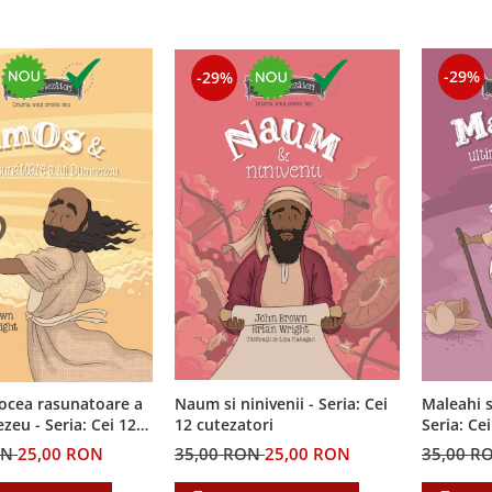
-29%
-29%
ocea rasunatoare a
Naum si ninivenii - Seria: Cei
Maleahi s
ia: Cei 12
12 cutezatori
Seria: Ce
i
ON
25,00 RON
35,00 RON
25,00 RON
35,00 R