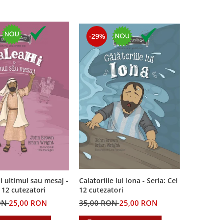
-29%
i ultimul sau mesaj -
Calatoriile lui Iona - Seria: Cei
i 12 cutezatori
12 cutezatori
ON
25,00 RON
35,00 RON
25,00 RON