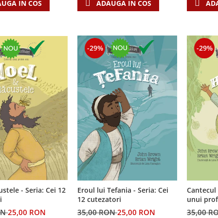
UGA IN COS
ADAUGA IN COS
AD
-29%
-29%
custele - Seria: Cei 12
Cantecul 
Eroul lui Tefania - Seria: Cei
i
unui prof
12 cutezatori
cutezator
ON
25,00 RON
35,00 R
35,00 RON
25,00 RON