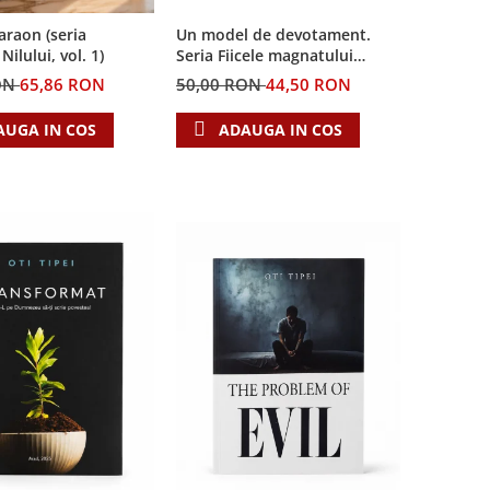
Un model de devotament.
Faraon (seria
Seria Fiicele magnatului
ilului, vol. 1)
forestier 3
50,00 RON
44,50 RON
ON
65,86 RON
ADAUGA IN COS
AUGA IN COS