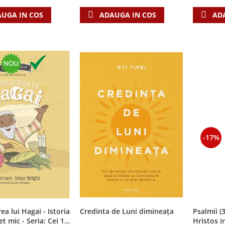
UGA IN COS
AD
ADAUGA IN COS
-17%
ea lui Hagai - Istoria
Credinta de Luni dimineața
Psalmii (
t mic - Seria: Cei 12
Hristos i