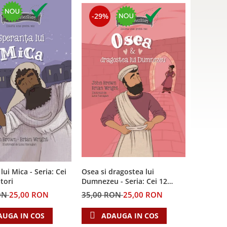
-29%
lui Mica - Seria: Cei
Osea si dragostea lui
tori
Dumnezeu - Seria: Cei 12
cutezatori
ON
25,00 RON
35,00 RON
25,00 RON
AUGA IN COS
ADAUGA IN COS