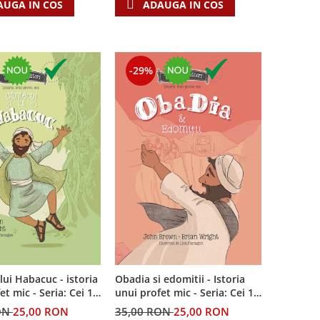
AUGA IN COS
ADAUGA IN COS
-29%
lui Habacuc - istoria
Obadia si edomitii - Istoria
et mic - Seria: Cei 12
unui profet mic - Seria: Cei 12
i
cutezatori
ON
25,00 RON
35,00 RON
25,00 RON