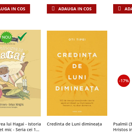
UGA IN COS
AD
ADAUGA IN COS
-17%
ea lui Hagai - Istoria
Credinta de Luni dimineața
Psalmii (
t mic - Seria cei 12
Hristos i