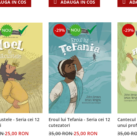
UGA IN COS
ADAUGA IN COS
AD
-29%
-29%
custele - Seria cei 12
Cantecul 
Eroul lui Tefania - Seria cei 12
i
unui prof
cutezatori
cutezator
ON
25,00 RON
35,00 R
35,00 RON
25,00 RON