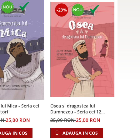
-29%
lui Mica - Seria cei
Osea si dragostea lui
tori
Dumnezeu - Seria cei 12
cutezatori
ON
25,00 RON
35,00 RON
25,00 RON
AUGA IN COS
ADAUGA IN COS