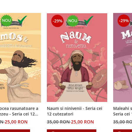
-29%
-29%
ocea rasunatoare a
Naum si ninivenii - Seria cei
Maleahi s
zeu - Seria cei 12
12 cutezatori
Seria cei
i
ON
25,00 RON
35,00 RON
25,00 RON
35,00 R