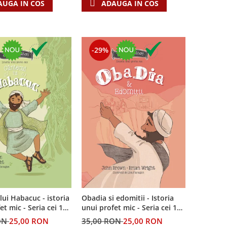
AUGA IN COS
ADAUGA IN COS
-29%
lui Habacuc - istoria
Obadia si edomitii - Istoria
et mic - Seria cei 12
unui profet mic - Seria cei 12
i
cutezatori
ON
25,00 RON
35,00 RON
25,00 RON