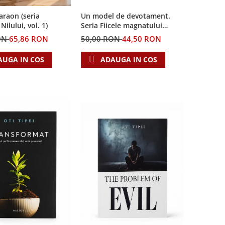
Un model de devotament.
Faraon (seria
Seria Fiicele magnatului
ilului, vol. 1)
forestier 3
50,00 RON
44,50 RON
ON
65,86 RON
ADAUGA IN COS
AUGA IN COS