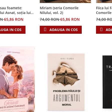
 sau foamete:
Miriam (seria Comorile
Fiica lui 
ui Asnat, soția lui
Nilului, vol. 2)
Comorile N
ia Cronicile Egiptului,
ON
65,86 RON
74,00 RON
65,86 RON
74,00 R
UGA IN COS
ADAUGA IN COS
AD