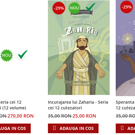
-29%
-29%
eria cei 12
Incurajarea lui Zaharia - Seria
Speranta 
i (12 volume)
cei 12 cutezatori
12 cuteza
RON
270,00 RON
35,00 RON
25,00 RON
35,00 R
UGA IN COS
ADAUGA IN COS
AD