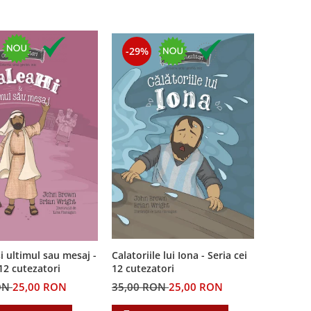
-29%
i ultimul sau mesaj -
Calatoriile lui Iona - Seria cei
 12 cutezatori
12 cutezatori
ON
25,00 RON
35,00 RON
25,00 RON