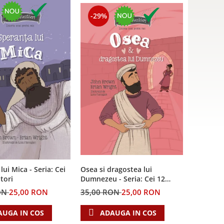
-29%
lui Mica - Seria: Cei
Osea si dragostea lui
tori
Dumnezeu - Seria: Cei 12
cutezatori
ON
25,00 RON
35,00 RON
25,00 RON
AUGA IN COS
ADAUGA IN COS