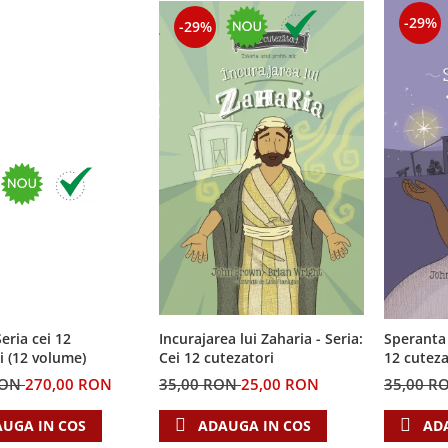
-29%
-29%
eria cei 12
Incurajarea lui Zaharia - Seria:
Speranta 
i (12 volume)
Cei 12 cutezatori
12 cuteza
RON
270,00 RON
35,00 RON
25,00 RON
35,00 R
UGA IN COS
ADAUGA IN COS
AD