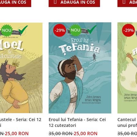
UGA IN COS
ADAUGA IN COS
AD
-29%
-29%
custele - Seria: Cei 12
Cantecul 
Eroul lui Tefania - Seria: Cei
i
unui profet mic - 
12 cutezatori
cutezator
ON
25,00 RON
35,00 R
35,00 RON
25,00 RON