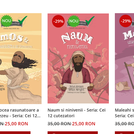
-29%
-29%
ocea rasunatoare a
Naum si ninivenii - Seria: Cei
Maleahi s
ia: Cei 12
12 cutezatori
Seria: Ce
i
ON
25,00 RON
35,00 RON
25,00 RON
35,00 R