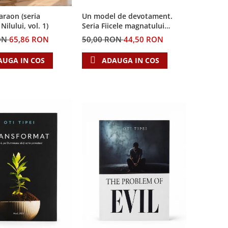
Un model de devotament.
Faraon (seria
Seria Fiicele magnatului
ilului, vol. 1)
forestier 3
50,00 RON
44,50 RON
ON
65,86 RON
ADAUGA IN COS
AUGA IN COS