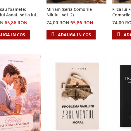
 sau foamete:
Miriam (seria Comorile
Fiica lui 
ui Asnat, soția lui
Nilului, vol. 2)
Comorile N
ia Cronicile Egiptului,
ON
65,86 RON
74,00 RON
65,86 RON
74,00 R
UGA IN COS
ADAUGA IN COS
AD