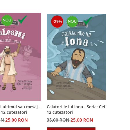
-29%
i ultimul sau mesaj -
Calatoriile lui Iona - Seria: Cei
i 12 cutezatori
12 cutezatori
ON
25,00 RON
35,00 RON
25,00 RON