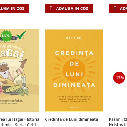
UGA IN COS
AD
ADAUGA IN COS
-17%
ea lui Hagai - Istoria
Credinta de Luni dimineața
Psalmii (
t mic - Seria: Cei 12
Hristos i