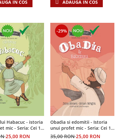
AUGA IN COS
ADAUGA IN COS
-29%
lui Habacuc - istoria
Obadia si edomitii - Istoria
Seria: Cei 12
unui profet mic - Seria: Cei 12
i
cutezatori
ON
25,00 RON
35,00 RON
25,00 RON