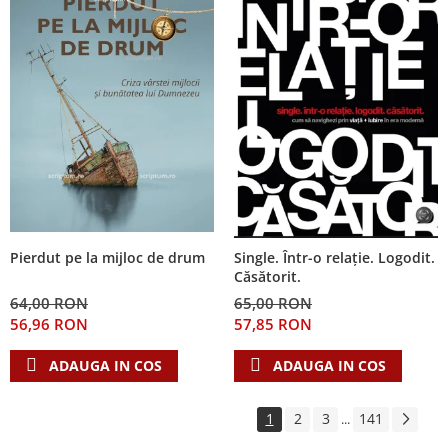
Pierdut pe la mijloc de drum
Single. Într-o relație. Logodit.
Căsătorit.
64,00 RON
65,00 RON
56,96 RON
57,85 RON
ADAUGA IN COS
ADAUGA IN COS
1
2
3
141
...