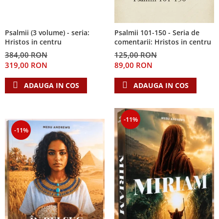
Psalmii (3 volume) - seria:
Psalmii 101-150 - Seria de
Hristos in centru
comentarii: Hristos in centru
384,00 RON
125,00 RON
319,00 RON
89,00 RON
ADAUGA IN COS
ADAUGA IN COS
-11%
-11%