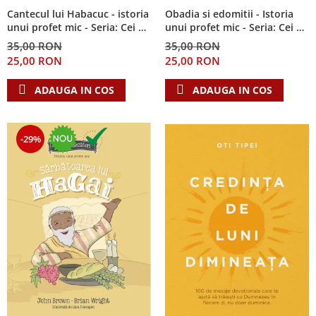
Cantecul lui Habacuc - istoria
Obadia si edomitii - Istoria
unui profet mic - Seria: Cei 12
unui profet mic - Seria: Cei 12
cutezatori
cutezatori
35,00 RON
35,00 RON
25,00 RON
25,00 RON
ADAUGA IN COS
ADAUGA IN COS
-29%