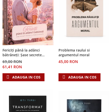
Problema raului si
Fericiți până la adânci
argumentul moral
bătrâneți: Șase secrete
pentru o căsnicie reușită
45,00 RON
69,00 RON
61,41 RON
ADAUGA IN COS
ADAUGA IN COS