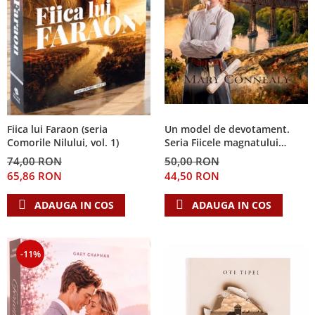
Fiica lui Faraon (seria
Un model de devotament.
Comorile Nilului, vol. 1)
Seria Fiicele magnatului
forestier 3
74,00 RON
50,00 RON
65,86 RON
44,50 RON
ADAUGA IN COS
ADAUGA IN COS
-11%