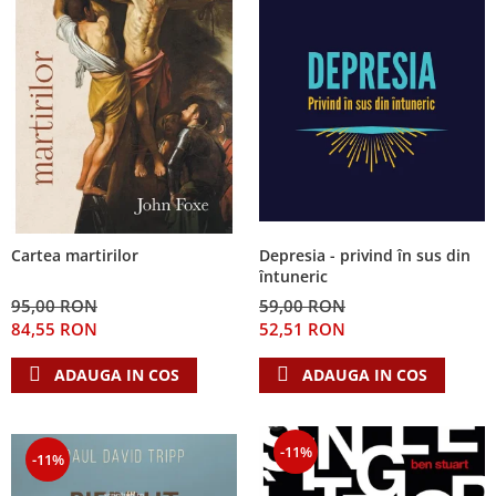
Depresia - privind în sus din
Cartea martirilor
întuneric
59,00 RON
95,00 RON
52,51 RON
84,55 RON
ADAUGA IN COS
ADAUGA IN COS
-11%
-11%