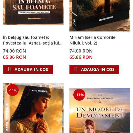
În belșug sau foamete:
Miriam (seria Comorile
Povestea lui Asnat, soția lui
Nilului, vol. 2)
Iosif (Seria Cronicile Egiptului,
74,00 RON
74,00 RON
vol. 2)
65,86 RON
65,86 RON
ADAUGA IN COS
ADAUGA IN COS
-11%
-11%