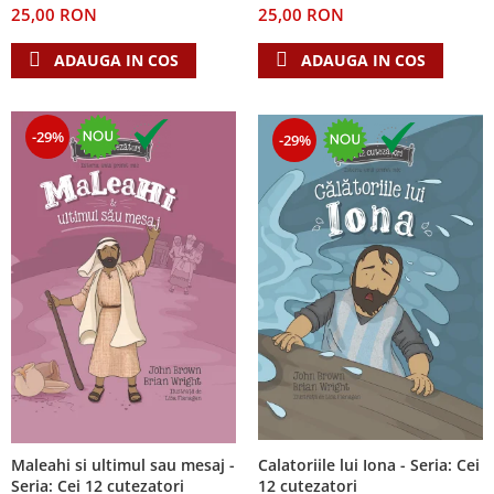
25,00 RON
25,00 RON
Teologie
ADAUGA IN COS
ADAUGA IN COS
A doua venire
Apologetica
Dogmatica
-29%
-29%
Istoria Bisericii
Misiune
Viata crestina
Contemporaneitate
Devotional
Diverse
Lupta Spirituala
Schimbarea caracterului
Slujire
Suferinta
Viata din belsug
Calatoriile lui Iona - Seria: Cei
Maleahi si ultimul sau mesaj -
Viata de zi cu zi
12 cutezatori
Seria: Cei 12 cutezatori