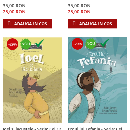
Despre afaceri
35,00 RON
35,00 RON
Dezvoltare personala
25,00 RON
25,00 RON
Leadership
ADAUGA IN COS
ADAUGA IN COS
Mediu
Sanatate / nutritie
-29%
-29%
Ioel si lacustele - Seria: Cei 12
Eroul lui Tefania - Seria: Cei