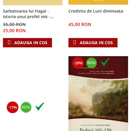
Sarbatoarea lui Hagai -
Credinta de Luni dimineața
Istoria unui profet mic -
Seria: Cei 12 cutezatori
35,00 RON
45,00 RON
25,00 RON
ADAUGA IN COS
ADAUGA IN COS
-29%
-17%