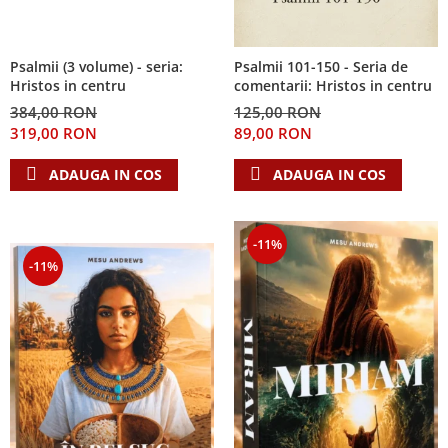
Psalmii (3 volume) - seria:
Psalmii 101-150 - Seria de
Hristos in centru
comentarii: Hristos in centru
384,00 RON
125,00 RON
319,00 RON
89,00 RON
ADAUGA IN COS
ADAUGA IN COS
-11%
-11%