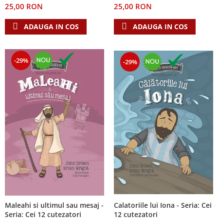
25,00 RON
25,00 RON
Teologie
ADAUGA IN COS
ADAUGA IN COS
A doua venire
Apologetica
Dogmatica
-29%
-29%
Istoria Bisericii
Misiune
Viata crestina
Contemporaneitate
Devotional
Diverse
Lupta Spirituala
Schimbarea caracterului
Slujire
Suferinta
Viata din belsug
Calatoriile lui Iona - Seria: Cei
Maleahi si ultimul sau mesaj -
Viata de zi cu zi
12 cutezatori
Seria: Cei 12 cutezatori