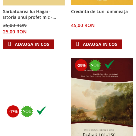
Sarbatoarea lui Hagai -
Credinta de Luni dimineața
Istoria unui profet mic -
Seria: Cei 12 cutezatori
35,00 RON
45,00 RON
25,00 RON
ADAUGA IN COS
ADAUGA IN COS
-29%
-17%