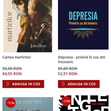
Depresia - privind în sus din
Cartea martirilor
întuneric
59,00 RON
95,00 RON
52,51 RON
84,55 RON
ADAUGA IN COS
ADAUGA IN COS
-11%
-11%