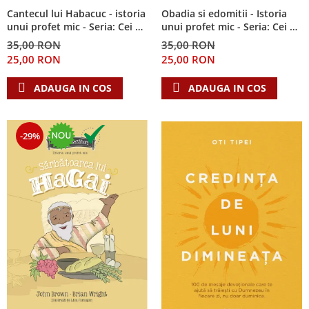
Cantecul lui Habacuc - istoria
Obadia si edomitii - Istoria
unui profet mic - Seria: Cei 12
unui profet mic - Seria: Cei 12
cutezatori
cutezatori
35,00 RON
35,00 RON
25,00 RON
25,00 RON
ADAUGA IN COS
ADAUGA IN COS
-29%