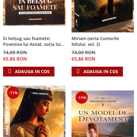
În belșug sau foamete:
Miriam (seria Comorile
Povestea lui Asnat, soția lui
Nilului, vol. 2)
Iosif (Seria Cronicile Egiptului,
74,00 RON
74,00 RON
vol. 2)
65,86 RON
65,86 RON
ADAUGA IN COS
ADAUGA IN COS
-11%
-11%