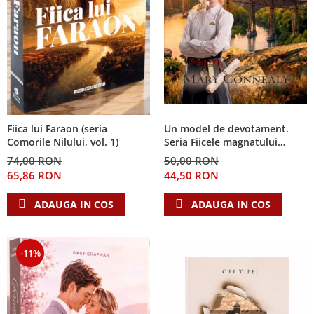
Fiica lui Faraon (seria
Un model de devotament.
Comorile Nilului, vol. 1)
Seria Fiicele magnatului
forestier 3
74,00 RON
50,00 RON
65,86 RON
44,50 RON
ADAUGA IN COS
ADAUGA IN COS
-11%