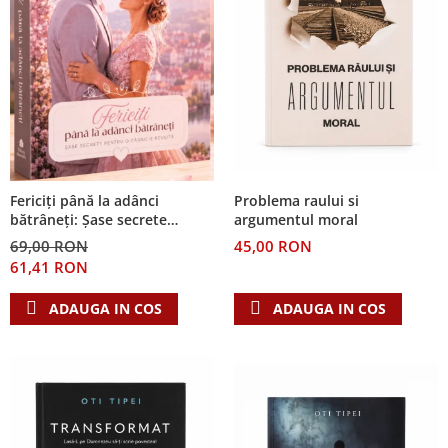
Problema raului si
Fericiți până la adânci
argumentul moral
bătrâneți: Șase secrete
pentru o căsnicie reușită
45,00 RON
69,00 RON
61,41 RON
ADAUGA IN COS
ADAUGA IN COS