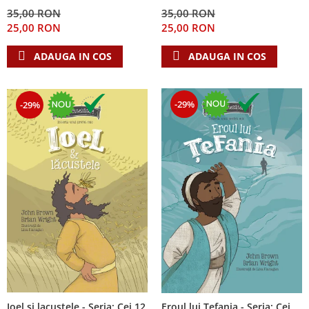
Despre afaceri
35,00 RON
35,00 RON
Dezvoltare personala
25,00 RON
25,00 RON
Leadership
ADAUGA IN COS
ADAUGA IN COS
Mediu
Sanatate / nutritie
-29%
-29%
Ioel si lacustele - Seria: Cei 12
Eroul lui Tefania - Seria: Cei