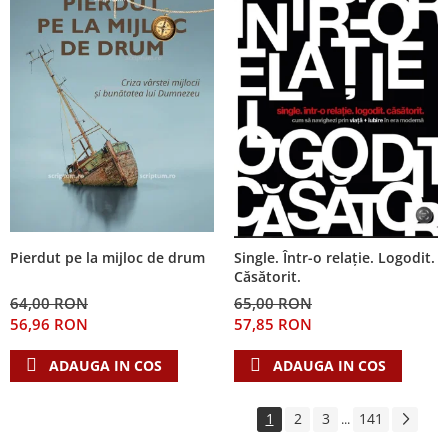
Pierdut pe la mijloc de drum
Single. Într-o relație. Logodit.
Căsătorit.
64,00 RON
65,00 RON
56,96 RON
57,85 RON
ADAUGA IN COS
ADAUGA IN COS
1
2
3
141
...