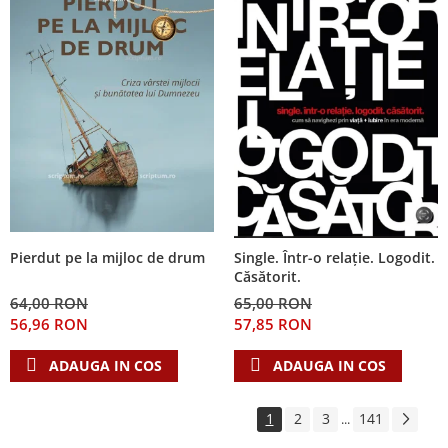
Pierdut pe la mijloc de drum
Single. Într-o relație. Logodit.
Căsătorit.
64,00 RON
65,00 RON
56,96 RON
57,85 RON
ADAUGA IN COS
ADAUGA IN COS
1
2
3
141
...