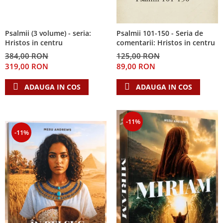
Psalmii (3 volume) - seria:
Psalmii 101-150 - Seria de
Hristos in centru
comentarii: Hristos in centru
384,00 RON
125,00 RON
319,00 RON
89,00 RON
ADAUGA IN COS
ADAUGA IN COS
-11%
-11%