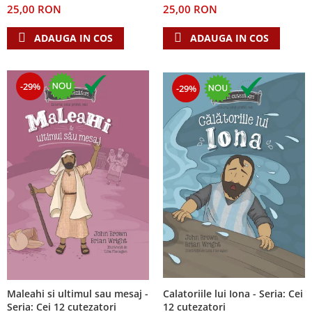
25,00 RON
25,00 RON
Teologie
ADAUGA IN COS
ADAUGA IN COS
A doua venire
Apologetica
Dogmatica
-29%
-29%
Istoria Bisericii
Misiune
Viata crestina
Contemporaneitate
Devotional
Diverse
Lupta Spirituala
Schimbarea caracterului
Slujire
Suferinta
Viata din belsug
Calatoriile lui Iona - Seria: Cei
Maleahi si ultimul sau mesaj -
Viata de zi cu zi
12 cutezatori
Seria: Cei 12 cutezatori