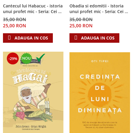
Cantecul lui Habacuc - istoria
Obadia si edomitii - Istoria
unui profet mic - Seria: Cei 12
unui profet mic - Seria: Cei 12
cutezatori
cutezatori
35,00 RON
35,00 RON
25,00 RON
25,00 RON
ADAUGA IN COS
ADAUGA IN COS
-29%