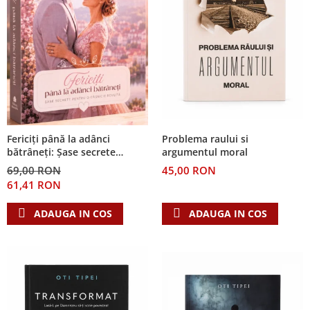
Problema raului si
Fericiți până la adânci
argumentul moral
bătrâneți: Șase secrete
pentru o căsnicie reușită
45,00 RON
69,00 RON
61,41 RON
ADAUGA IN COS
ADAUGA IN COS