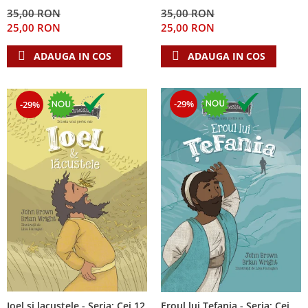
Despre afaceri
35,00 RON
35,00 RON
Dezvoltare personala
25,00 RON
25,00 RON
Leadership
ADAUGA IN COS
ADAUGA IN COS
Mediu
Sanatate / nutritie
-29%
-29%
Ioel si lacustele - Seria: Cei 12
Eroul lui Tefania - Seria: Cei