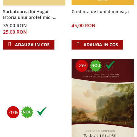
Sarbatoarea lui Hagai -
Credinta de Luni dimineața
Istoria unui profet mic -
Seria: Cei 12 cutezatori
35,00 RON
45,00 RON
25,00 RON
ADAUGA IN COS
ADAUGA IN COS
-29%
-17%