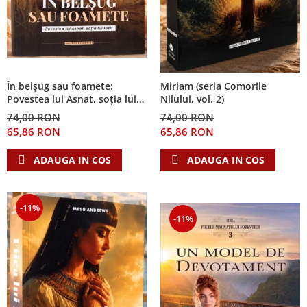
În belșug sau foamete:
Miriam (seria Comorile
Povestea lui Asnat, soția lui
Nilului, vol. 2)
Iosif (Seria Cronicile Egiptului,
74,00 RON
74,00 RON
vol. 2)
65,86 RON
65,86 RON
ADAUGA IN COS
ADAUGA IN COS
-11%
-11%