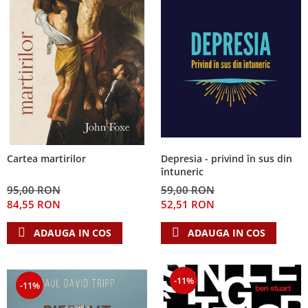
Depresia - privind în sus din
Cartea martirilor
întuneric
59,00 RON
95,00 RON
52,51 RON
84,55 RON
ADAUGA IN COS
ADAUGA IN COS
-11%
-11%