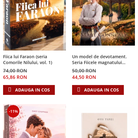
Fiica lui Faraon (seria
Un model de devotament.
Comorile Nilului, vol. 1)
Seria Fiicele magnatului
forestier 3
74,00 RON
50,00 RON
65,86 RON
44,50 RON
ADAUGA IN COS
ADAUGA IN COS
-11%