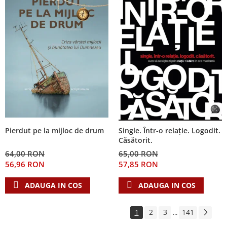
Pierdut pe la mijloc de drum
Single. Într-o relație. Logodit.
Căsătorit.
64,00 RON
65,00 RON
56,96 RON
57,85 RON
ADAUGA IN COS
ADAUGA IN COS
1
2
3
141
...