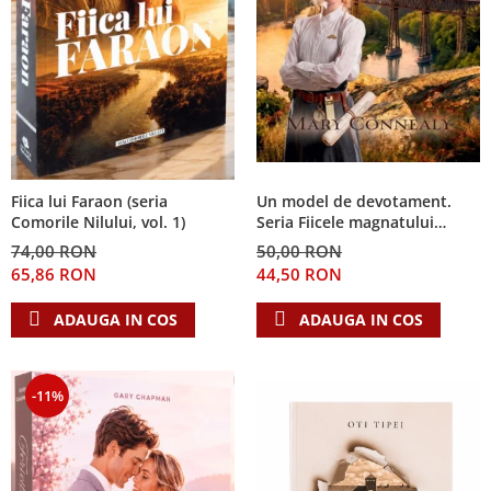
Fiica lui Faraon (seria
Un model de devotament.
Comorile Nilului, vol. 1)
Seria Fiicele magnatului
forestier 3
74,00 RON
50,00 RON
65,86 RON
44,50 RON
ADAUGA IN COS
ADAUGA IN COS
-11%