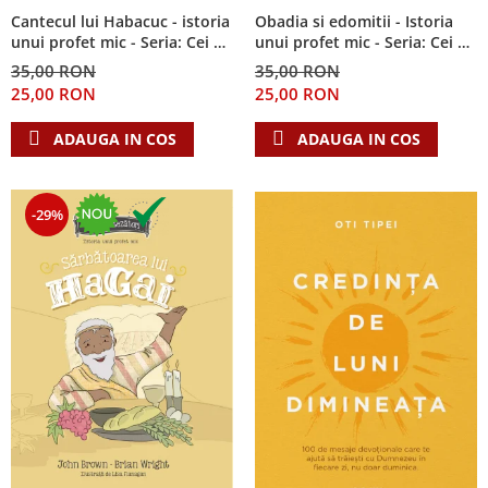
Cantecul lui Habacuc - istoria
Obadia si edomitii - Istoria
unui profet mic - Seria: Cei 12
unui profet mic - Seria: Cei 12
cutezatori
cutezatori
35,00 RON
35,00 RON
25,00 RON
25,00 RON
ADAUGA IN COS
ADAUGA IN COS
-29%