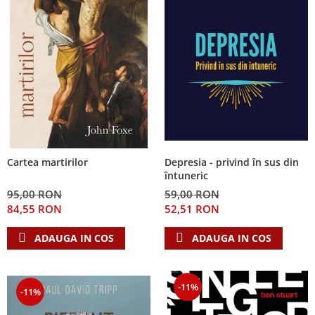
Depresia - privind în sus din
Cartea martirilor
întuneric
59,00 RON
95,00 RON
52,51 RON
84,55 RON
ADAUGA IN COS
ADAUGA IN COS
-11%
-11%