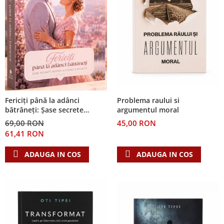
Problema raului si
Fericiți până la adânci
argumentul moral
bătrâneți: Șase secrete
pentru o căsnicie reușită
45,00 RON
69,00 RON
61,41 RON
ADAUGA IN COS
ADAUGA IN COS