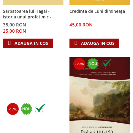
Sarbatoarea lui Hagai -
Credinta de Luni dimineața
Istoria unui profet mic -
Seria: Cei 12 cutezatori
35,00 RON
45,00 RON
25,00 RON
ADAUGA IN COS
ADAUGA IN COS
-29%
-17%