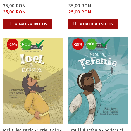
Despre afaceri
35,00 RON
35,00 RON
Dezvoltare personala
25,00 RON
25,00 RON
Leadership
ADAUGA IN COS
ADAUGA IN COS
Mediu
Sanatate / nutritie
-29%
-29%
Ioel si lacustele - Seria: Cei 12
Eroul lui Tefania - Seria: Cei