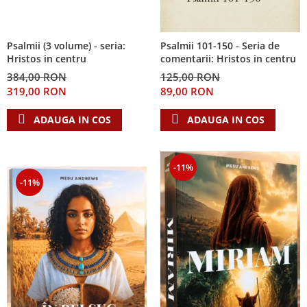
Psalmii (3 volume) - seria:
Psalmii 101-150 - Seria de
Hristos in centru
comentarii: Hristos in centru
384,00 RON
125,00 RON
319,00 RON
89,00 RON
ADAUGA IN COS
ADAUGA IN COS
-11%
-11%