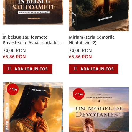
În belșug sau foamete:
Miriam (seria Comorile
Povestea lui Asnat, soția lui
Nilului, vol. 2)
Iosif (Seria Cronicile Egiptului,
74,00 RON
74,00 RON
vol. 2)
65,86 RON
65,86 RON
ADAUGA IN COS
ADAUGA IN COS
-11%
-11%