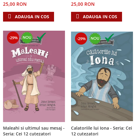
25,00 RON
25,00 RON
Teologie
ADAUGA IN COS
ADAUGA IN COS
A doua venire
Apologetica
Dogmatica
-29%
-29%
Istoria Bisericii
Misiune
Viata crestina
Contemporaneitate
Devotional
Diverse
Lupta Spirituala
Schimbarea caracterului
Slujire
Suferinta
Viata din belsug
Calatoriile lui Iona - Seria: Cei
Maleahi si ultimul sau mesaj -
Viata de zi cu zi
12 cutezatori
Seria: Cei 12 cutezatori