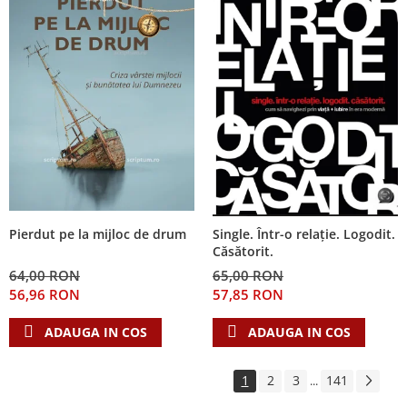
Pierdut pe la mijloc de drum
Single. Într-o relație. Logodit.
Căsătorit.
64,00 RON
65,00 RON
56,96 RON
57,85 RON
ADAUGA IN COS
ADAUGA IN COS
1
2
3
141
...