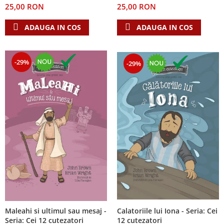
25,00 RON
25,00 RON
Teologie
ADAUGA IN COS
ADAUGA IN COS
A doua venire
Apologetica
Dogmatica
-29%
-29%
Istoria Bisericii
Misiune
Viata crestina
Contemporaneitate
Devotional
Diverse
Lupta Spirituala
Schimbarea caracterului
Slujire
Suferinta
Viata din belsug
Calatoriile lui Iona - Seria: Cei
Maleahi si ultimul sau mesaj -
Viata de zi cu zi
12 cutezatori
Seria: Cei 12 cutezatori