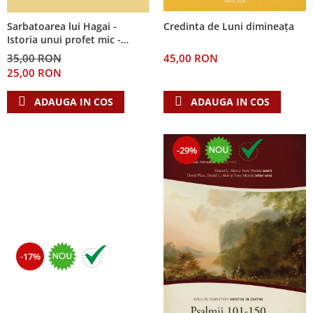
Sarbatoarea lui Hagai -
Credinta de Luni dimineața
Istoria unui profet mic -
Seria: Cei 12 cutezatori
35,00 RON
45,00 RON
25,00 RON
ADAUGA IN COS
ADAUGA IN COS
-29%
-17%