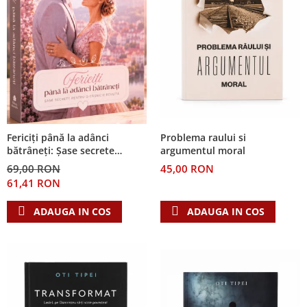
Problema raului si
Fericiți până la adânci
argumentul moral
bătrâneți: Șase secrete
pentru o căsnicie reușită
45,00 RON
69,00 RON
61,41 RON
ADAUGA IN COS
ADAUGA IN COS