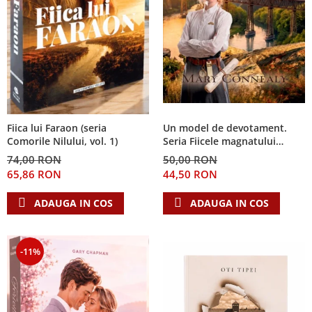
Fiica lui Faraon (seria
Un model de devotament.
Comorile Nilului, vol. 1)
Seria Fiicele magnatului
forestier 3
74,00 RON
50,00 RON
65,86 RON
44,50 RON
ADAUGA IN COS
ADAUGA IN COS
-11%