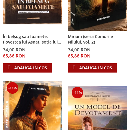
În belșug sau foamete:
Miriam (seria Comorile
Povestea lui Asnat, soția lui
Nilului, vol. 2)
Iosif (Seria Cronicile Egiptului,
74,00 RON
74,00 RON
vol. 2)
65,86 RON
65,86 RON
ADAUGA IN COS
ADAUGA IN COS
-11%
-11%