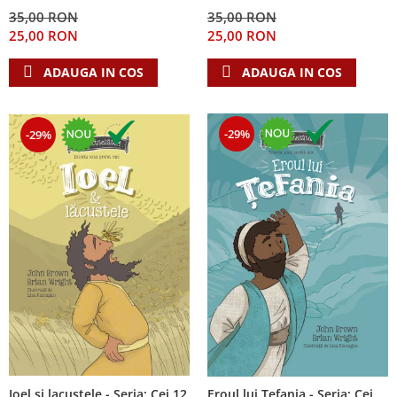
Despre afaceri
35,00 RON
35,00 RON
Dezvoltare personala
25,00 RON
25,00 RON
Leadership
ADAUGA IN COS
ADAUGA IN COS
Mediu
Sanatate / nutritie
-29%
-29%
Ioel si lacustele - Seria: Cei 12
Eroul lui Tefania - Seria: Cei