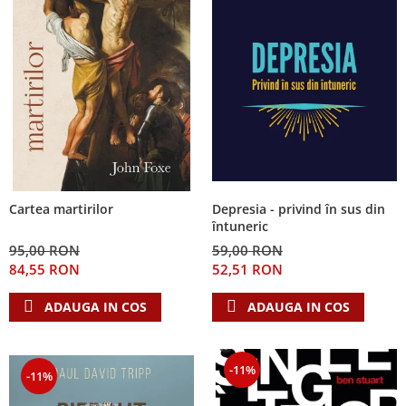
Depresia - privind în sus din
Cartea martirilor
întuneric
59,00 RON
95,00 RON
52,51 RON
84,55 RON
ADAUGA IN COS
ADAUGA IN COS
-11%
-11%