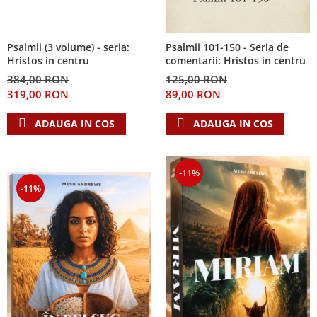
Psalmii (3 volume) - seria:
Psalmii 101-150 - Seria de
Hristos in centru
comentarii: Hristos in centru
384,00 RON
125,00 RON
319,00 RON
89,00 RON
ADAUGA IN COS
ADAUGA IN COS
-11%
-11%