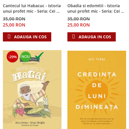
Cantecul lui Habacuc - istoria
Obadia si edomitii - Istoria
unui profet mic - Seria: Cei 12
unui profet mic - Seria: Cei 12
cutezatori
cutezatori
35,00 RON
35,00 RON
25,00 RON
25,00 RON
ADAUGA IN COS
ADAUGA IN COS
-29%