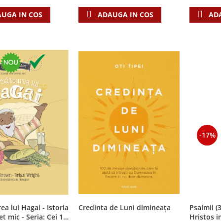
UGA IN COS
AD
ADAUGA IN COS
-17%
ea lui Hagai - Istoria
Credinta de Luni dimineața
Psalmii (
t mic - Seria: Cei 12
Hristos i