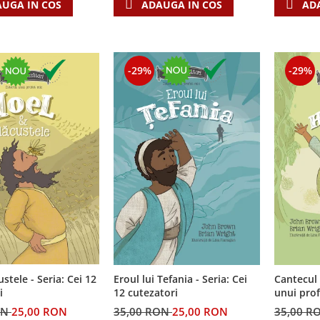
UGA IN COS
ADAUGA IN COS
AD
-29%
-29%
custele - Seria: Cei 12
Cantecul 
Eroul lui Tefania - Seria: Cei
i
unui profet mic - 
12 cutezatori
cutezator
ON
25,00 RON
35,00 R
35,00 RON
25,00 RON