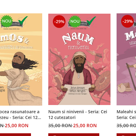
-29%
-29%
ocea rasunatoare a
Naum si ninivenii - Seria: Cei
Maleahi s
ia: Cei 12
12 cutezatori
Seria: Ce
i
ON
25,00 RON
35,00 RON
25,00 RON
35,00 R