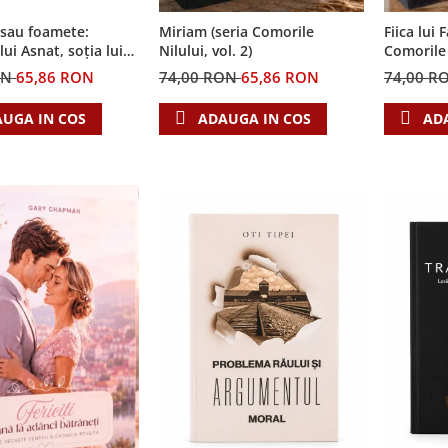
 sau foamete:
Miriam (seria Comorile
Fiica lui 
ui Asnat, soția lui
Nilului, vol. 2)
Comorile N
ia Cronicile Egiptului,
ON
65,86 RON
74,00 RON
65,86 RON
74,00 R
UGA IN COS
ADAUGA IN COS
AD