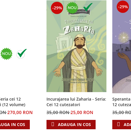
-29%
-29%
eria cei 12
Incurajarea lui Zaharia - Seria:
Speranta 
i (12 volume)
Cei 12 cutezatori
12 cuteza
RON
270,00 RON
35,00 RON
25,00 RON
35,00 R
UGA IN COS
ADAUGA IN COS
AD