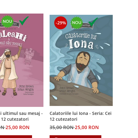
-29%
i ultimul sau mesaj -
Calatoriile lui Iona - Seria: Cei
i 12 cutezatori
12 cutezatori
ON
25,00 RON
35,00 RON
25,00 RON