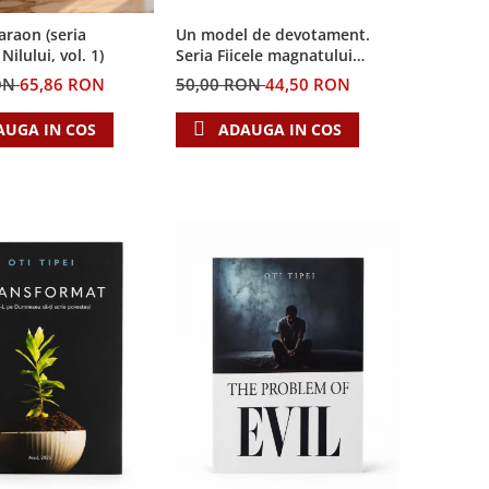
Un model de devotament.
Faraon (seria
Seria Fiicele magnatului
ilului, vol. 1)
forestier 3
50,00 RON
44,50 RON
ON
65,86 RON
ADAUGA IN COS
AUGA IN COS