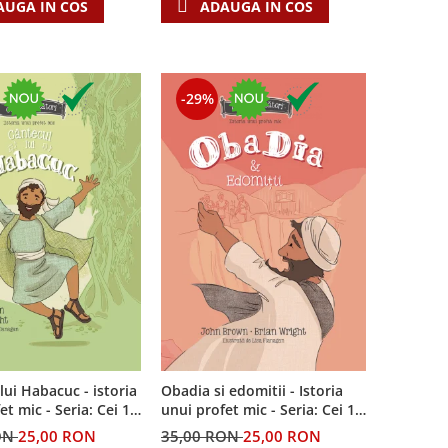
AUGA IN COS
ADAUGA IN COS
-29%
lui Habacuc - istoria
Obadia si edomitii - Istoria
Seria: Cei 12
unui profet mic - Seria: Cei 12
i
cutezatori
ON
25,00 RON
35,00 RON
25,00 RON