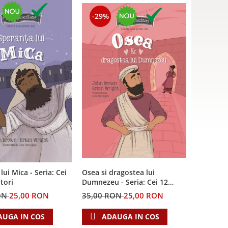
-29%
lui Mica - Seria: Cei
Osea si dragostea lui
tori
Dumnezeu - Seria: Cei 12
cutezatori
ON
25,00 RON
35,00 RON
25,00 RON
AUGA IN COS
ADAUGA IN COS