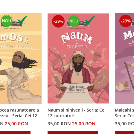
-29%
-29%
ocea rasunatoare a
Naum si ninivenii - Seria: Cei
Maleahi s
ia: Cei 12
12 cutezatori
Seria: Ce
i
ON
25,00 RON
35,00 RON
25,00 RON
35,00 R