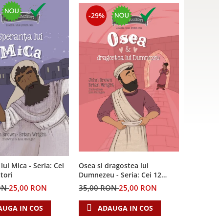
-29%
lui Mica - Seria: Cei
Osea si dragostea lui
tori
Dumnezeu - Seria: Cei 12
cutezatori
ON
25,00 RON
35,00 RON
25,00 RON
AUGA IN COS
ADAUGA IN COS