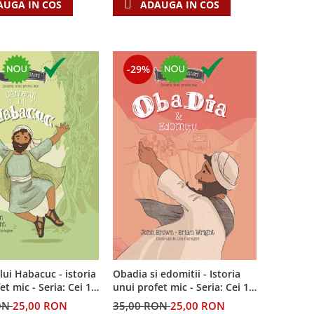
AUGA IN COS
ADAUGA IN COS
-29%
lui Habacuc - istoria
Obadia si edomitii - Istoria
Seria: Cei 12
unui profet mic - Seria: Cei 12
i
cutezatori
ON
25,00 RON
35,00 RON
25,00 RON