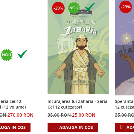
-29%
-29%
eria cei 12
Incurajarea lui Zaharia - Seria:
Speranta 
i (12 volume)
Cei 12 cutezatori
12 cuteza
RON
270,00 RON
35,00 RON
25,00 RON
35,00 R
UGA IN COS
ADAUGA IN COS
AD