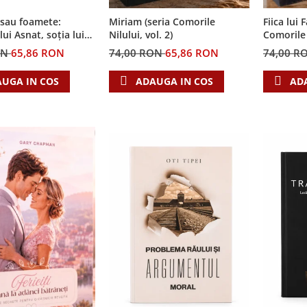
 sau foamete:
Miriam (seria Comorile
Fiica lui 
ui Asnat, soția lui
Nilului, vol. 2)
Comorile N
ia Cronicile Egiptului,
ON
65,86 RON
74,00 RON
65,86 RON
74,00 R
UGA IN COS
ADAUGA IN COS
AD