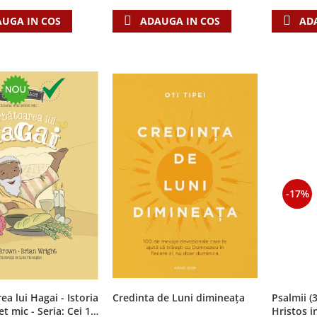
UGA IN COS
AD
ADAUGA IN COS
-17%
ea lui Hagai - Istoria
Credinta de Luni dimineața
Psalmii (
t mic - Seria: Cei 12
Hristos i