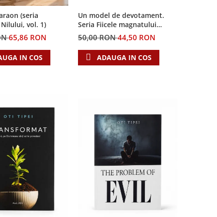
Un model de devotament.
Faraon (seria
Seria Fiicele magnatului
ilului, vol. 1)
forestier 3
50,00 RON
44,50 RON
ON
65,86 RON
ADAUGA IN COS
AUGA IN COS