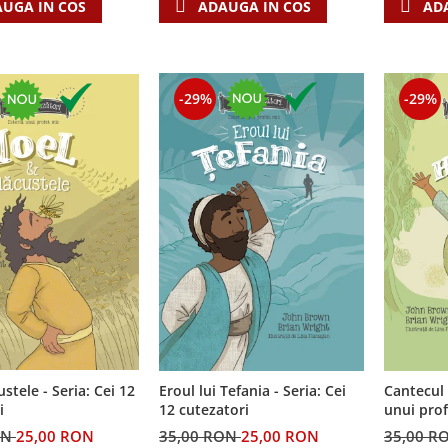
UGA IN COS
ADAUGA IN COS
AD
-29%
-29%
custele - Seria: Cei 12
Cantecul 
Eroul lui Tefania - Seria: Cei
i
unui profet mic - 
12 cutezatori
cutezator
ON
25,00 RON
35,00 R
35,00 RON
25,00 RON