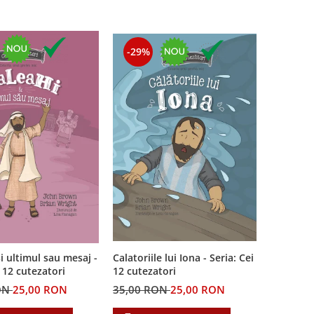
-29%
i ultimul sau mesaj -
Calatoriile lui Iona - Seria: Cei
i 12 cutezatori
12 cutezatori
ON
25,00 RON
35,00 RON
25,00 RON