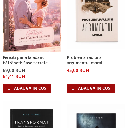
Problema raului si
Fericiți până la adânci
argumentul moral
bătrâneți: Șase secrete
pentru o căsnicie reușită
45,00 RON
69,00 RON
61,41 RON
ADAUGA IN COS
ADAUGA IN COS