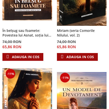
În belșug sau foamete:
Miriam (seria Comorile
Povestea lui Asnat, soția lui
Nilului, vol. 2)
Iosif (Seria Cronicile Egiptului,
74,00 RON
74,00 RON
vol. 2)
65,86 RON
65,86 RON
ADAUGA IN COS
ADAUGA IN COS
-11%
-11%