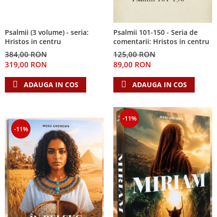
Psalmii (3 volume) - seria:
Psalmii 101-150 - Seria de
Hristos in centru
comentarii: Hristos in centru
384,00 RON
125,00 RON
319,00 RON
89,00 RON
ADAUGA IN COS
ADAUGA IN COS
-11%
-11%