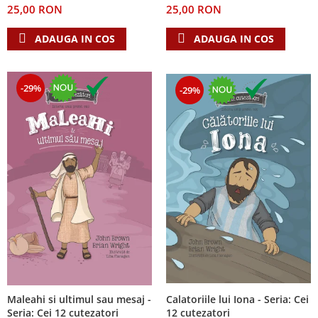
25,00 RON
25,00 RON
Teologie
ADAUGA IN COS
ADAUGA IN COS
A doua venire
Apologetica
Dogmatica
-29%
-29%
Istoria Bisericii
Misiune
Viata crestina
Contemporaneitate
Devotional
Diverse
Lupta Spirituala
Schimbarea caracterului
Slujire
Suferinta
Viata din belsug
Calatoriile lui Iona - Seria: Cei
Maleahi si ultimul sau mesaj -
Viata de zi cu zi
12 cutezatori
Seria: Cei 12 cutezatori