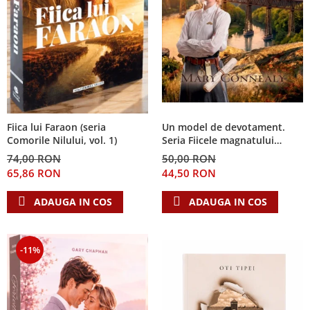
Fiica lui Faraon (seria
Un model de devotament.
Comorile Nilului, vol. 1)
Seria Fiicele magnatului
forestier 3
74,00 RON
50,00 RON
65,86 RON
44,50 RON
ADAUGA IN COS
ADAUGA IN COS
-11%