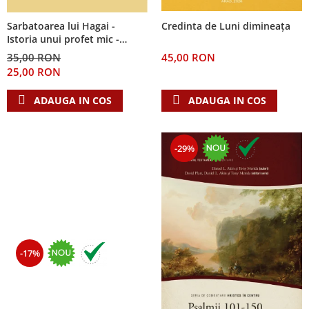
Sarbatoarea lui Hagai -
Credinta de Luni dimineața
Istoria unui profet mic -
Seria: Cei 12 cutezatori
35,00 RON
45,00 RON
25,00 RON
ADAUGA IN COS
ADAUGA IN COS
-29%
-17%