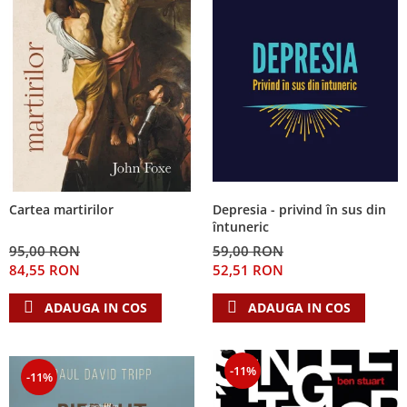
Depresia - privind în sus din
Cartea martirilor
întuneric
59,00 RON
95,00 RON
52,51 RON
84,55 RON
ADAUGA IN COS
ADAUGA IN COS
-11%
-11%