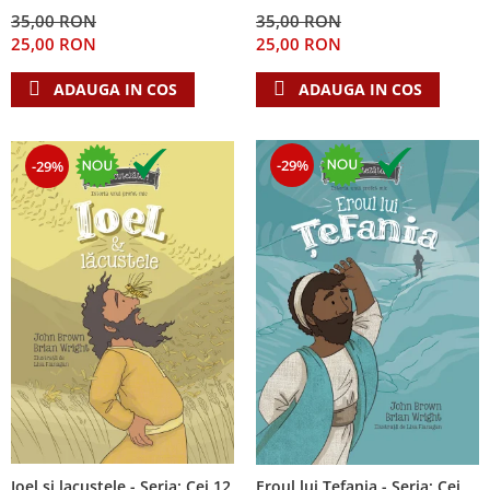
Despre afaceri
35,00 RON
35,00 RON
Dezvoltare personala
25,00 RON
25,00 RON
Leadership
ADAUGA IN COS
ADAUGA IN COS
Mediu
Sanatate / nutritie
-29%
-29%
Ioel si lacustele - Seria: Cei 12
Eroul lui Tefania - Seria: Cei