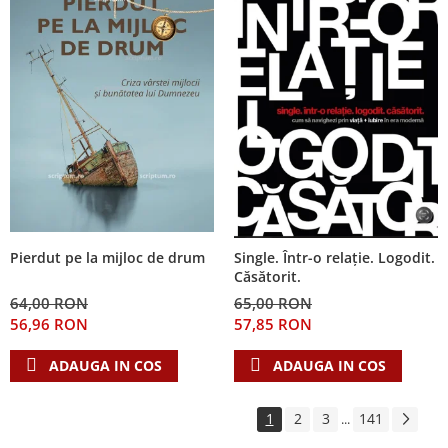
Pierdut pe la mijloc de drum
Single. Într-o relație. Logodit.
Căsătorit.
64,00 RON
65,00 RON
56,96 RON
57,85 RON
ADAUGA IN COS
ADAUGA IN COS
1
2
3
141
...