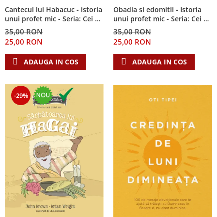
Cantecul lui Habacuc - istoria
Obadia si edomitii - Istoria
unui profet mic - Seria: Cei 12
unui profet mic - Seria: Cei 12
cutezatori
cutezatori
35,00 RON
35,00 RON
25,00 RON
25,00 RON
ADAUGA IN COS
ADAUGA IN COS
-29%