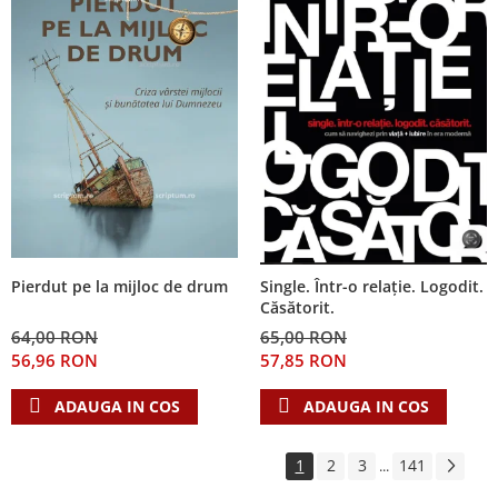
Pierdut pe la mijloc de drum
Single. Într-o relație. Logodit.
Căsătorit.
64,00 RON
65,00 RON
56,96 RON
57,85 RON
ADAUGA IN COS
ADAUGA IN COS
1
2
3
141
...