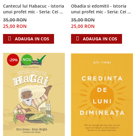
Cantecul lui Habacuc - istoria
Obadia si edomitii - Istoria
unui profet mic - Seria: Cei 12
unui profet mic - Seria: Cei 12
cutezatori
cutezatori
35,00 RON
35,00 RON
25,00 RON
25,00 RON
ADAUGA IN COS
ADAUGA IN COS
-29%