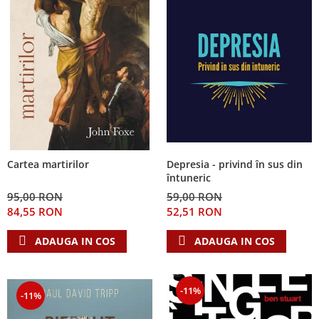
Depresia - privind în sus din
Cartea martirilor
întuneric
59,00 RON
95,00 RON
52,51 RON
84,55 RON
ADAUGA IN COS
ADAUGA IN COS
-11%
-11%