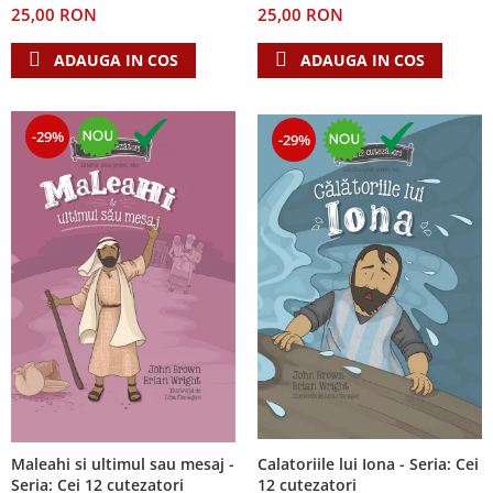
25,00 RON
25,00 RON
Teologie
ADAUGA IN COS
ADAUGA IN COS
A doua venire
Apologetica
Dogmatica
-29%
-29%
Istoria Bisericii
Misiune
Viata crestina
Contemporaneitate
Devotional
Diverse
Lupta Spirituala
Schimbarea caracterului
Slujire
Suferinta
Viata din belsug
Calatoriile lui Iona - Seria: Cei
Maleahi si ultimul sau mesaj -
Viata de zi cu zi
12 cutezatori
Seria: Cei 12 cutezatori