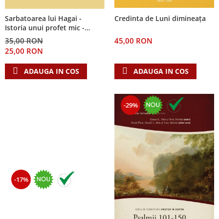
Sarbatoarea lui Hagai -
Credinta de Luni dimineața
Istoria unui profet mic -
Seria: Cei 12 cutezatori
35,00 RON
45,00 RON
25,00 RON
ADAUGA IN COS
ADAUGA IN COS
-29%
-17%