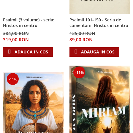
Psalmii (3 volume) - seria:
Psalmii 101-150 - Seria de
Hristos in centru
comentarii: Hristos in centru
384,00 RON
125,00 RON
319,00 RON
89,00 RON
ADAUGA IN COS
ADAUGA IN COS
-11%
-11%