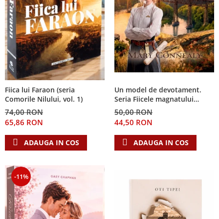
Fiica lui Faraon (seria
Un model de devotament.
Comorile Nilului, vol. 1)
Seria Fiicele magnatului
forestier 3
74,00 RON
50,00 RON
65,86 RON
44,50 RON
ADAUGA IN COS
ADAUGA IN COS
-11%