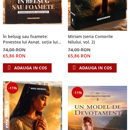
În belșug sau foamete:
Miriam (seria Comorile
Povestea lui Asnat, soția lui
Nilului, vol. 2)
Iosif (Seria Cronicile Egiptului,
74,00 RON
74,00 RON
vol. 2)
65,86 RON
65,86 RON
ADAUGA IN COS
ADAUGA IN COS
-11%
-11%