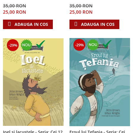
Despre afaceri
35,00 RON
35,00 RON
Dezvoltare personala
25,00 RON
25,00 RON
Leadership
ADAUGA IN COS
ADAUGA IN COS
Mediu
Sanatate / nutritie
-29%
-29%
Ioel si lacustele - Seria: Cei 12
Eroul lui Tefania - Seria: Cei