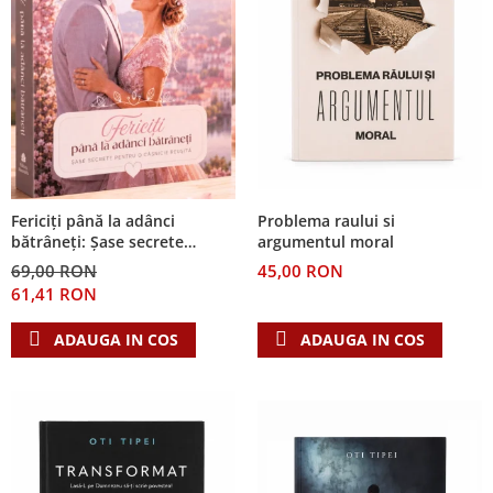
Problema raului si
Fericiți până la adânci
argumentul moral
bătrâneți: Șase secrete
pentru o căsnicie reușită
45,00 RON
69,00 RON
61,41 RON
ADAUGA IN COS
ADAUGA IN COS