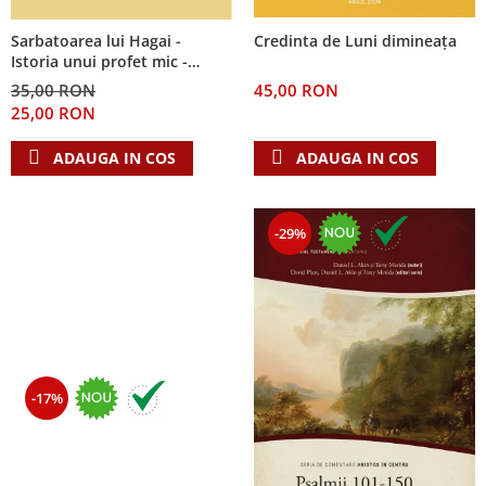
Sarbatoarea lui Hagai -
Credinta de Luni dimineața
Istoria unui profet mic -
Seria: Cei 12 cutezatori
35,00 RON
45,00 RON
25,00 RON
ADAUGA IN COS
ADAUGA IN COS
-29%
-17%