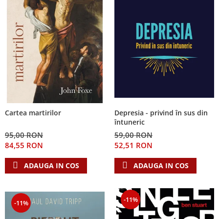
Depresia - privind în sus din
Cartea martirilor
întuneric
59,00 RON
95,00 RON
52,51 RON
84,55 RON
ADAUGA IN COS
ADAUGA IN COS
-11%
-11%