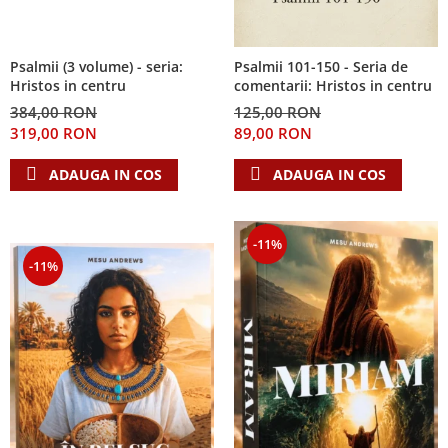
Psalmii (3 volume) - seria:
Psalmii 101-150 - Seria de
Hristos in centru
comentarii: Hristos in centru
384,00 RON
125,00 RON
319,00 RON
89,00 RON
ADAUGA IN COS
ADAUGA IN COS
-11%
-11%