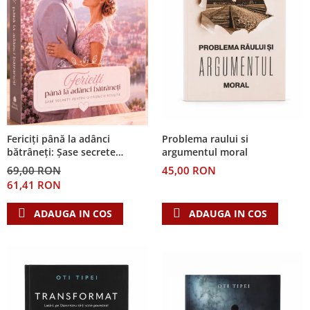
Problema raului si
Fericiți până la adânci
argumentul moral
bătrâneți: Șase secrete
pentru o căsnicie reușită
45,00 RON
69,00 RON
61,41 RON
ADAUGA IN COS
ADAUGA IN COS