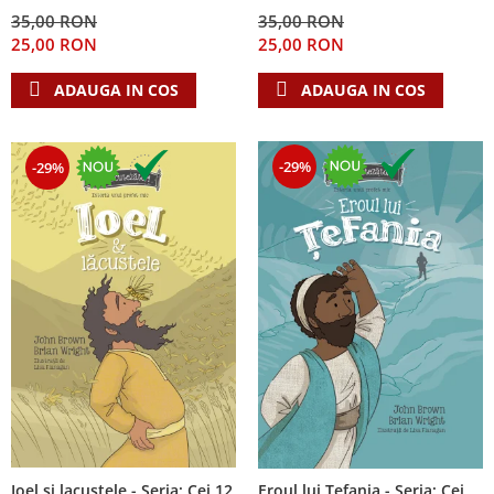
Despre afaceri
35,00 RON
35,00 RON
Dezvoltare personala
25,00 RON
25,00 RON
Leadership
ADAUGA IN COS
ADAUGA IN COS
Mediu
Sanatate / nutritie
-29%
-29%
Ioel si lacustele - Seria: Cei 12
Eroul lui Tefania - Seria: Cei