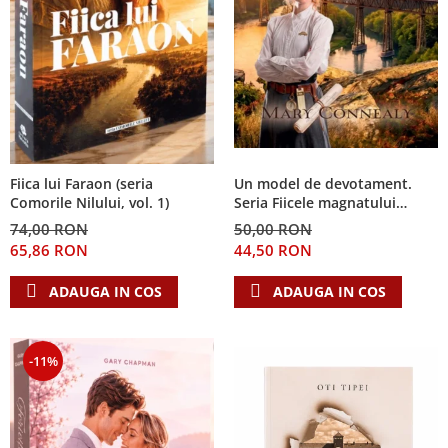
Fiica lui Faraon (seria
Un model de devotament.
Comorile Nilului, vol. 1)
Seria Fiicele magnatului
forestier 3
74,00 RON
50,00 RON
65,86 RON
44,50 RON
ADAUGA IN COS
ADAUGA IN COS
-11%