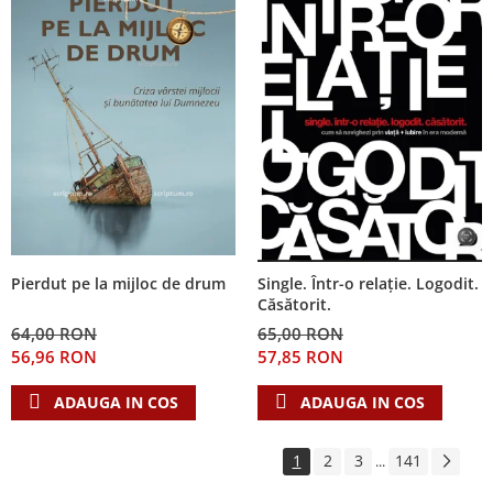
Pierdut pe la mijloc de drum
Single. Într-o relație. Logodit.
Căsătorit.
64,00 RON
65,00 RON
56,96 RON
57,85 RON
ADAUGA IN COS
ADAUGA IN COS
1
2
3
141
...