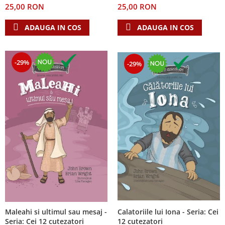
25,00 RON
25,00 RON
Teologie
ADAUGA IN COS
ADAUGA IN COS
A doua venire
Apologetica
Dogmatica
-29%
-29%
Istoria Bisericii
Misiune
Viata crestina
Contemporaneitate
Devotional
Diverse
Lupta Spirituala
Schimbarea caracterului
Slujire
Suferinta
Viata din belsug
Calatoriile lui Iona - Seria: Cei
Maleahi si ultimul sau mesaj -
Viata de zi cu zi
12 cutezatori
Seria: Cei 12 cutezatori