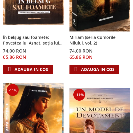
În belșug sau foamete:
Miriam (seria Comorile
Povestea lui Asnat, soția lui
Nilului, vol. 2)
Iosif (Seria Cronicile Egiptului,
74,00 RON
74,00 RON
vol. 2)
65,86 RON
65,86 RON
ADAUGA IN COS
ADAUGA IN COS
-11%
-11%