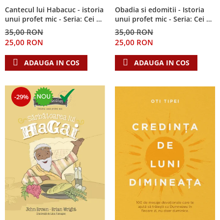
Cantecul lui Habacuc - istoria
Obadia si edomitii - Istoria
unui profet mic - Seria: Cei 12
unui profet mic - Seria: Cei 12
cutezatori
cutezatori
35,00 RON
35,00 RON
25,00 RON
25,00 RON
ADAUGA IN COS
ADAUGA IN COS
-29%