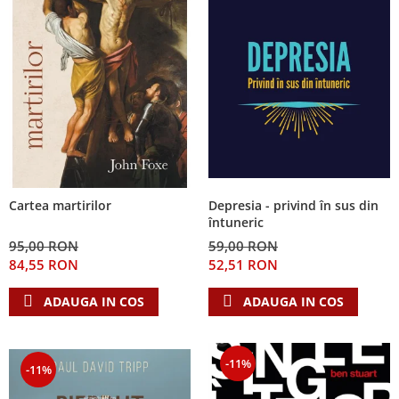
Depresia - privind în sus din
Cartea martirilor
întuneric
59,00 RON
95,00 RON
52,51 RON
84,55 RON
ADAUGA IN COS
ADAUGA IN COS
-11%
-11%