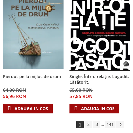
Pierdut pe la mijloc de drum
Single. Într-o relație. Logodit.
Căsătorit.
64,00 RON
65,00 RON
56,96 RON
57,85 RON
ADAUGA IN COS
ADAUGA IN COS
1
2
3
141
...