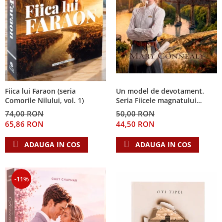
Fiica lui Faraon (seria
Un model de devotament.
Comorile Nilului, vol. 1)
Seria Fiicele magnatului
forestier 3
74,00 RON
50,00 RON
65,86 RON
44,50 RON
ADAUGA IN COS
ADAUGA IN COS
-11%