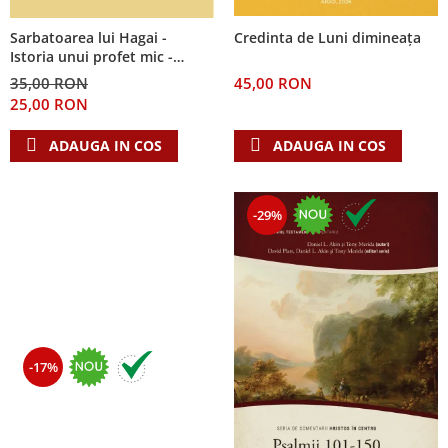
Sarbatoarea lui Hagai -
Credinta de Luni dimineața
Istoria unui profet mic -
Seria: Cei 12 cutezatori
35,00 RON
45,00 RON
25,00 RON
ADAUGA IN COS
ADAUGA IN COS
-29%
-17%