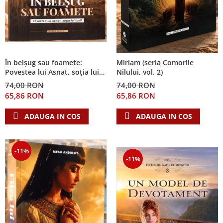
În belșug sau foamete:
Miriam (seria Comorile
Povestea lui Asnat, soția lui
Nilului, vol. 2)
Iosif (Seria Cronicile Egiptului,
74,00 RON
74,00 RON
vol. 2)
65,86 RON
65,86 RON
ADAUGA IN COS
ADAUGA IN COS
-11%
-11%