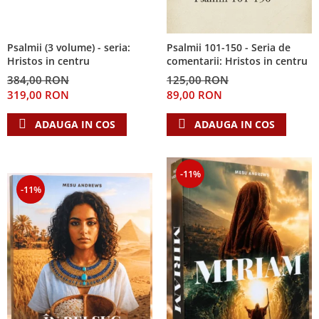
Psalmii (3 volume) - seria:
Psalmii 101-150 - Seria de
Hristos in centru
comentarii: Hristos in centru
384,00 RON
125,00 RON
319,00 RON
89,00 RON
ADAUGA IN COS
ADAUGA IN COS
-11%
-11%