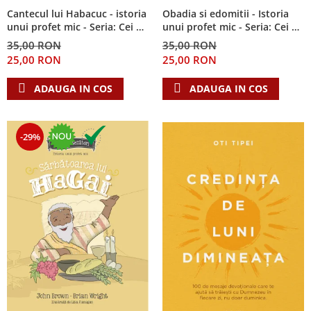
Cantecul lui Habacuc - istoria
Obadia si edomitii - Istoria
unui profet mic - Seria: Cei 12
unui profet mic - Seria: Cei 12
cutezatori
cutezatori
35,00 RON
35,00 RON
25,00 RON
25,00 RON
ADAUGA IN COS
ADAUGA IN COS
-29%