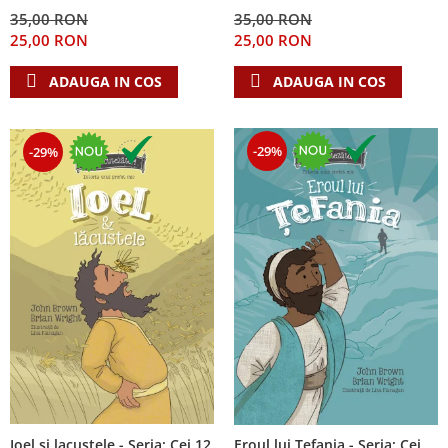
Despre afaceri
35,00 RON
35,00 RON
Dezvoltare personala
25,00 RON
25,00 RON
Leadership
ADAUGA IN COS
ADAUGA IN COS
Mediu
Sanatate / nutritie
-29%
-29%
Ioel si lacustele - Seria: Cei 12
Eroul lui Tefania - Seria: Cei