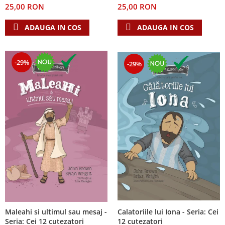
25,00 RON
25,00 RON
Teologie
ADAUGA IN COS
ADAUGA IN COS
A doua venire
Apologetica
Dogmatica
-29%
-29%
Istoria Bisericii
Misiune
Viata crestina
Contemporaneitate
Devotional
Diverse
Lupta Spirituala
Schimbarea caracterului
Slujire
Suferinta
Viata din belsug
Calatoriile lui Iona - Seria: Cei
Maleahi si ultimul sau mesaj -
Viata de zi cu zi
12 cutezatori
Seria: Cei 12 cutezatori