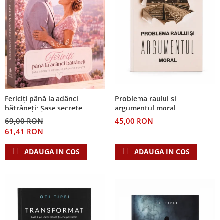
Problema raului si
Fericiți până la adânci
argumentul moral
bătrâneți: Șase secrete
pentru o căsnicie reușită
45,00 RON
69,00 RON
61,41 RON
ADAUGA IN COS
ADAUGA IN COS