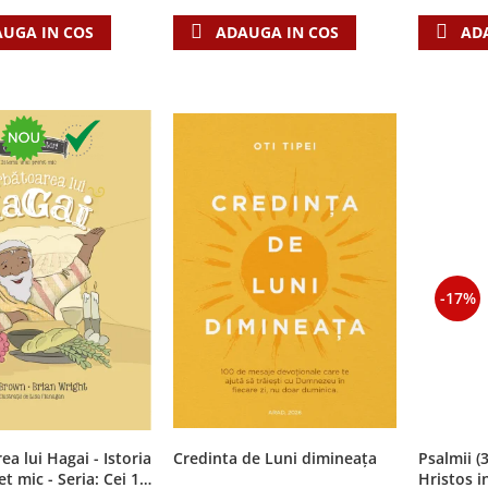
UGA IN COS
AD
ADAUGA IN COS
-17%
ea lui Hagai - Istoria
Credinta de Luni dimineața
Psalmii (
t mic - Seria: Cei 12
Hristos i