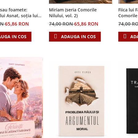
 sau foamete:
Miriam (seria Comorile
Fiica lui 
ui Asnat, soția lui
Nilului, vol. 2)
Comorile N
ia Cronicile Egiptului,
ON
65,86 RON
74,00 RON
65,86 RON
74,00 R
UGA IN COS
ADAUGA IN COS
AD