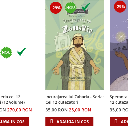
-29%
-29%
eria cei 12
Incurajarea lui Zaharia - Seria:
Speranta 
i (12 volume)
Cei 12 cutezatori
12 cuteza
RON
270,00 RON
35,00 RON
25,00 RON
35,00 R
UGA IN COS
ADAUGA IN COS
AD