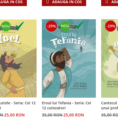
UGA IN COS
ADAUGA IN COS
AD
-29%
-29%
custele - Seria: Cei 12
Cantecul 
Eroul lui Tefania - Seria: Cei
i
unui profet mic - 
12 cutezatori
cutezator
ON
25,00 RON
35,00 R
35,00 RON
25,00 RON