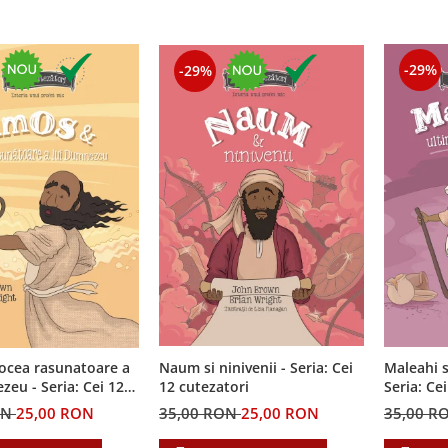
-29%
-29%
ocea rasunatoare a
Naum si ninivenii - Seria: Cei
Maleahi s
ia: Cei 12
12 cutezatori
Seria: Ce
i
ON
25,00 RON
35,00 RON
25,00 RON
35,00 R