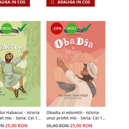
AUGA IN COS
ADAUGA IN COS
-29%
lui Habacuc - istoria
Obadia si edomitii - Istoria
Seria: Cei 12
unui profet mic - Seria: Cei 12
i
cutezatori
ON
25,00 RON
35,00 RON
25,00 RON