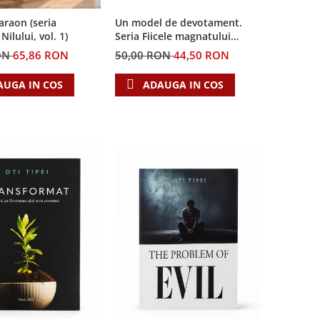
Un model de devotament.
Faraon (seria
Seria Fiicele magnatului
ilului, vol. 1)
forestier 3
50,00 RON
44,50 RON
ON
65,86 RON
ADAUGA IN COS
AUGA IN COS