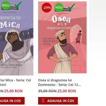
-29%
lui Mica - Seria: Cei
Osea si dragostea lui
tori
Dumnezeu - Seria: Cei 12
cutezatori
ON
25,00 RON
35,00 RON
25,00 RON
AUGA IN COS
ADAUGA IN COS