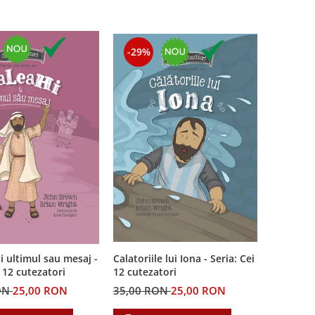
-29%
i ultimul sau mesaj -
Calatoriile lui Iona - Seria: Cei
i 12 cutezatori
12 cutezatori
ON
25,00 RON
35,00 RON
25,00 RON