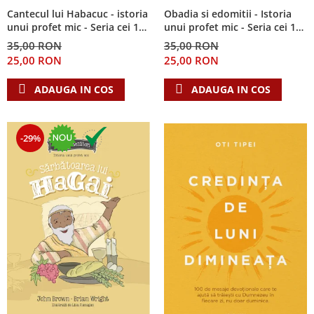
Cantecul lui Habacuc - istoria
Obadia si edomitii - Istoria
unui profet mic - Seria cei 12
unui profet mic - Seria cei 12
cutezatori
cutezatori
35,00 RON
35,00 RON
25,00 RON
25,00 RON
ADAUGA IN COS
ADAUGA IN COS
-29%