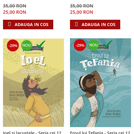
Despre afaceri
35,00 RON
35,00 RON
Dezvoltare personala
25,00 RON
25,00 RON
Leadership
ADAUGA IN COS
ADAUGA IN COS
Mediu
Sanatate / nutritie
-29%
-29%
Ioel si lacustele - Seria cei 12
Eroul lui Tefania - Seria cei 12