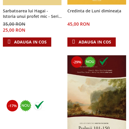
Sarbatoarea lui Hagai -
Credinta de Luni dimineața
Istoria unui profet mic - Seria
cei 12 cutezatori
35,00 RON
45,00 RON
25,00 RON
ADAUGA IN COS
ADAUGA IN COS
-29%
-17%