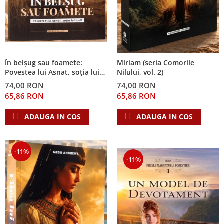
În belșug sau foamete:
Miriam (seria Comorile
Povestea lui Asnat, soția lui
Nilului, vol. 2)
Iosif (Seria Cronicile Egiptului,
74,00 RON
74,00 RON
vol. 2)
65,86 RON
65,86 RON
ADAUGA IN COS
ADAUGA IN COS
-11%
-11%