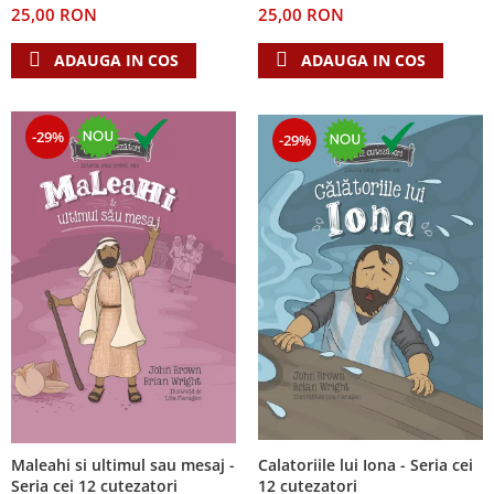
25,00 RON
25,00 RON
Teologie
ADAUGA IN COS
ADAUGA IN COS
A doua venire
Apologetica
Dogmatica
-29%
-29%
Istoria Bisericii
Misiune
Viata crestina
Contemporaneitate
Devotional
Diverse
Lupta Spirituala
Schimbarea caracterului
Slujire
Suferinta
Viata din belsug
Calatoriile lui Iona - Seria cei
Maleahi si ultimul sau mesaj -
Viata de zi cu zi
12 cutezatori
Seria cei 12 cutezatori