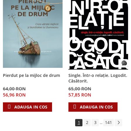
Pierdut pe la mijloc de drum
Single. Într-o relație. Logodit.
Căsătorit.
64,00 RON
65,00 RON
56,96 RON
57,85 RON
ADAUGA IN COS
ADAUGA IN COS
1
2
3
141
...