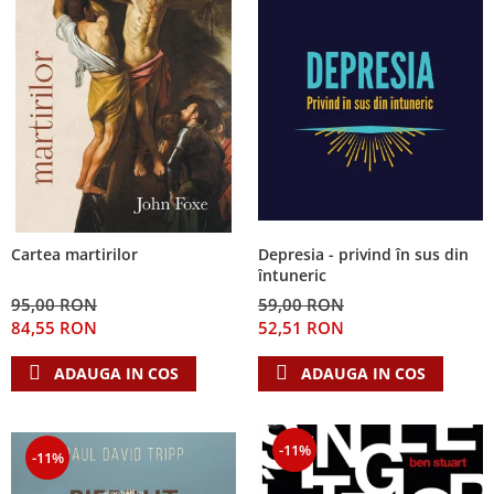
Depresia - privind în sus din
Cartea martirilor
întuneric
59,00 RON
95,00 RON
52,51 RON
84,55 RON
ADAUGA IN COS
ADAUGA IN COS
-11%
-11%