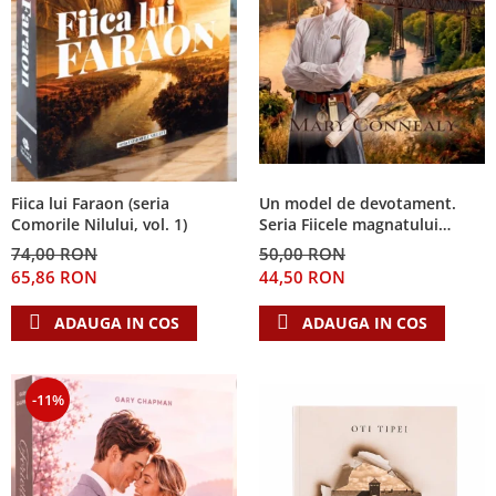
Fiica lui Faraon (seria
Un model de devotament.
Comorile Nilului, vol. 1)
Seria Fiicele magnatului
forestier 3
74,00 RON
50,00 RON
65,86 RON
44,50 RON
ADAUGA IN COS
ADAUGA IN COS
-11%