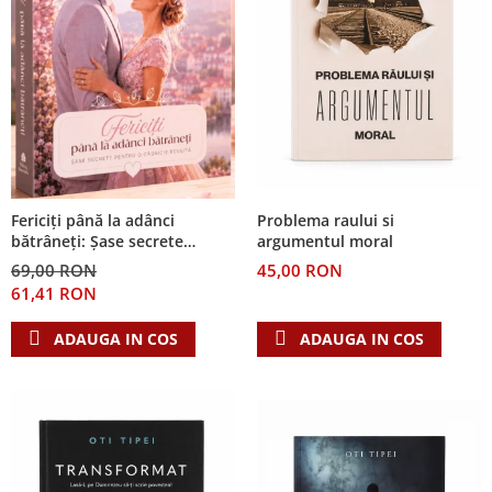
Problema raului si
Fericiți până la adânci
argumentul moral
bătrâneți: Șase secrete
pentru o căsnicie reușită
45,00 RON
69,00 RON
61,41 RON
ADAUGA IN COS
ADAUGA IN COS