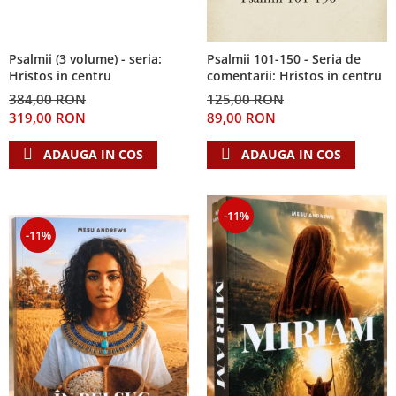
Psalmii (3 volume) - seria:
Psalmii 101-150 - Seria de
Hristos in centru
comentarii: Hristos in centru
384,00 RON
125,00 RON
319,00 RON
89,00 RON
ADAUGA IN COS
ADAUGA IN COS
-11%
-11%