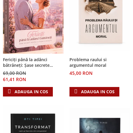
Problema raului si
Fericiți până la adânci
argumentul moral
bătrâneți: Șase secrete
pentru o căsnicie reușită
45,00 RON
69,00 RON
61,41 RON
ADAUGA IN COS
ADAUGA IN COS