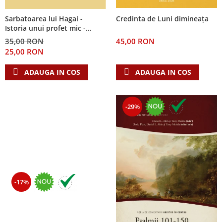
Sarbatoarea lui Hagai -
Credinta de Luni dimineața
Istoria unui profet mic -
Seria: Cei 12 cutezatori
35,00 RON
45,00 RON
25,00 RON
ADAUGA IN COS
ADAUGA IN COS
-29%
-17%