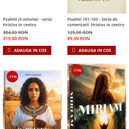
Psalmii (3 volume) - seria:
Psalmii 101-150 - Seria de
Hristos in centru
comentarii: Hristos in centru
384,00 RON
125,00 RON
319,00 RON
89,00 RON
ADAUGA IN COS
ADAUGA IN COS
-11%
-11%