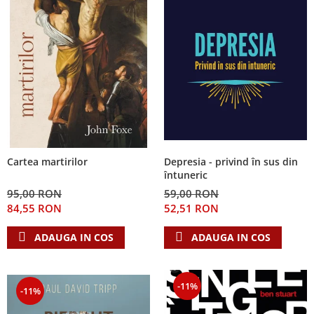
Depresia - privind în sus din
Cartea martirilor
întuneric
59,00 RON
95,00 RON
52,51 RON
84,55 RON
ADAUGA IN COS
ADAUGA IN COS
-11%
-11%