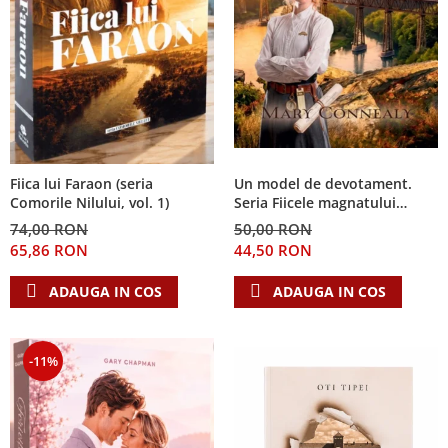
Fiica lui Faraon (seria
Un model de devotament.
Comorile Nilului, vol. 1)
Seria Fiicele magnatului
forestier 3
74,00 RON
50,00 RON
65,86 RON
44,50 RON
ADAUGA IN COS
ADAUGA IN COS
-11%