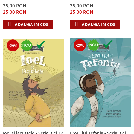
Despre afaceri
35,00 RON
35,00 RON
Dezvoltare personala
25,00 RON
25,00 RON
Leadership
ADAUGA IN COS
ADAUGA IN COS
Mediu
Sanatate / nutritie
-29%
-29%
Ioel si lacustele - Seria: Cei 12
Eroul lui Tefania - Seria: Cei