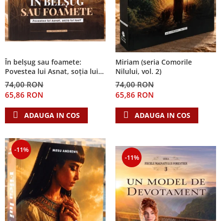
În belșug sau foamete:
Miriam (seria Comorile
Povestea lui Asnat, soția lui
Nilului, vol. 2)
Iosif (Seria Cronicile Egiptului,
74,00 RON
74,00 RON
vol. 2)
65,86 RON
65,86 RON
ADAUGA IN COS
ADAUGA IN COS
-11%
-11%