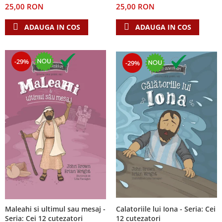
25,00 RON
25,00 RON
Teologie
ADAUGA IN COS
ADAUGA IN COS
A doua venire
Apologetica
Dogmatica
-29%
-29%
Istoria Bisericii
Misiune
Viata crestina
Contemporaneitate
Devotional
Diverse
Lupta Spirituala
Schimbarea caracterului
Slujire
Suferinta
Viata din belsug
Calatoriile lui Iona - Seria: Cei
Maleahi si ultimul sau mesaj -
Viata de zi cu zi
12 cutezatori
Seria: Cei 12 cutezatori