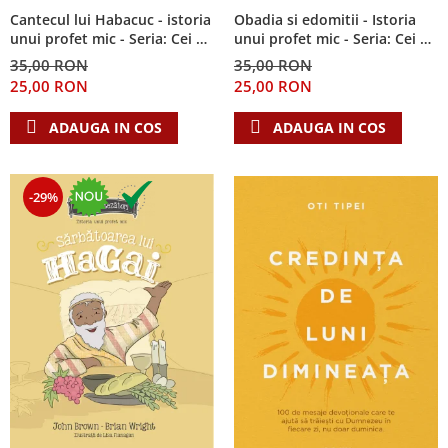
Cantecul lui Habacuc - istoria
Obadia si edomitii - Istoria
unui profet mic - Seria: Cei 12
unui profet mic - Seria: Cei 12
cutezatori
cutezatori
35,00 RON
35,00 RON
25,00 RON
25,00 RON
ADAUGA IN COS
ADAUGA IN COS
-29%