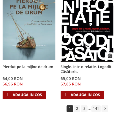
Pierdut pe la mijloc de drum
Single. Într-o relație. Logodit.
Căsătorit.
64,00 RON
65,00 RON
56,96 RON
57,85 RON
ADAUGA IN COS
ADAUGA IN COS
1
2
3
141
...