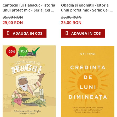
Cantecul lui Habacuc - istoria
Obadia si edomitii - Istoria
unui profet mic - Seria: Cei 12
unui profet mic - Seria: Cei 12
cutezatori
cutezatori
35,00 RON
35,00 RON
25,00 RON
25,00 RON
ADAUGA IN COS
ADAUGA IN COS
-29%