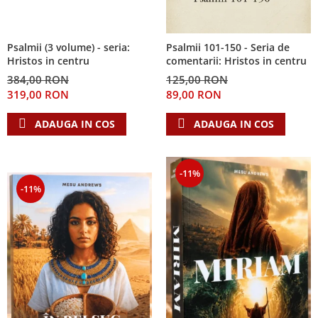
Psalmii (3 volume) - seria:
Psalmii 101-150 - Seria de
Hristos in centru
comentarii: Hristos in centru
384,00 RON
125,00 RON
319,00 RON
89,00 RON
ADAUGA IN COS
ADAUGA IN COS
-11%
-11%