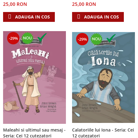
25,00 RON
25,00 RON
Teologie
ADAUGA IN COS
ADAUGA IN COS
A doua venire
Apologetica
Dogmatica
-29%
-29%
Istoria Bisericii
Misiune
Viata crestina
Contemporaneitate
Devotional
Diverse
Lupta Spirituala
Schimbarea caracterului
Slujire
Suferinta
Viata din belsug
Calatoriile lui Iona - Seria: Cei
Maleahi si ultimul sau mesaj -
Viata de zi cu zi
12 cutezatori
Seria: Cei 12 cutezatori