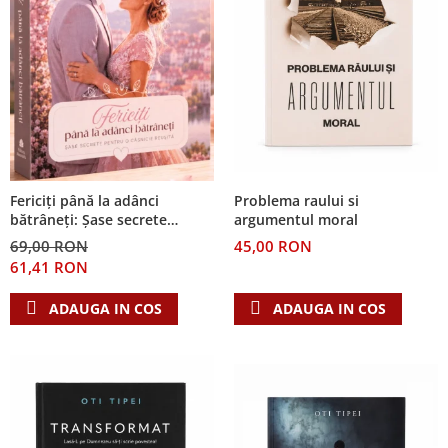
Problema raului si
Fericiți până la adânci
argumentul moral
bătrâneți: Șase secrete
pentru o căsnicie reușită
45,00 RON
69,00 RON
61,41 RON
ADAUGA IN COS
ADAUGA IN COS