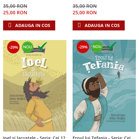
Despre afaceri
35,00 RON
35,00 RON
Dezvoltare personala
25,00 RON
25,00 RON
Leadership
ADAUGA IN COS
ADAUGA IN COS
Mediu
Sanatate / nutritie
-29%
-29%
Ioel si lacustele - Seria: Cei 12
Eroul lui Tefania - Seria: Cei