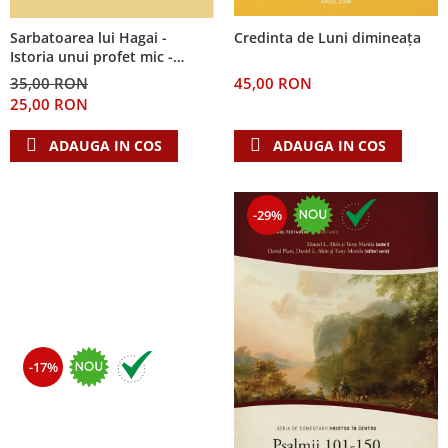
Sarbatoarea lui Hagai -
Credinta de Luni dimineața
Istoria unui profet mic -
Seria: Cei 12 cutezatori
35,00 RON
45,00 RON
25,00 RON
ADAUGA IN COS
ADAUGA IN COS
-29%
-17%