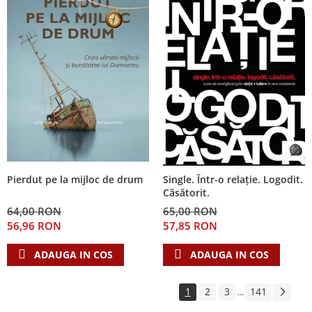
Pierdut pe la mijloc de drum
Single. Într-o relație. Logodit.
Căsătorit.
64,00 RON
65,00 RON
56,96 RON
57,85 RON
ADAUGA IN COS
ADAUGA IN COS
1
2
3
141
...