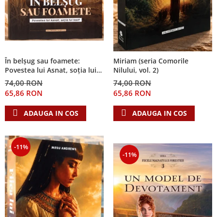
În belșug sau foamete:
Miriam (seria Comorile
Povestea lui Asnat, soția lui
Nilului, vol. 2)
Iosif (Seria Cronicile Egiptului,
74,00 RON
74,00 RON
vol. 2)
65,86 RON
65,86 RON
ADAUGA IN COS
ADAUGA IN COS
-11%
-11%