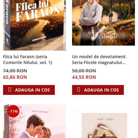
Fiica lui Faraon (seria
Un model de devotament.
Comorile Nilului, vol. 1)
Seria Fiicele magnatului
forestier 3
74,00 RON
50,00 RON
65,86 RON
44,50 RON
ADAUGA IN COS
ADAUGA IN COS
-11%