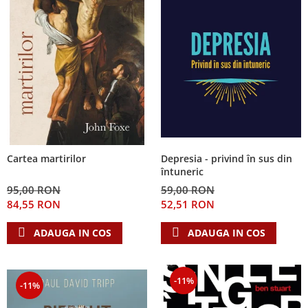
Depresia - privind în sus din
Cartea martirilor
întuneric
59,00 RON
95,00 RON
52,51 RON
84,55 RON
ADAUGA IN COS
ADAUGA IN COS
-11%
-11%