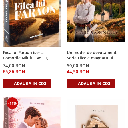
Fiica lui Faraon (seria
Un model de devotament.
Comorile Nilului, vol. 1)
Seria Fiicele magnatului
forestier 3
74,00 RON
50,00 RON
65,86 RON
44,50 RON
ADAUGA IN COS
ADAUGA IN COS
-11%