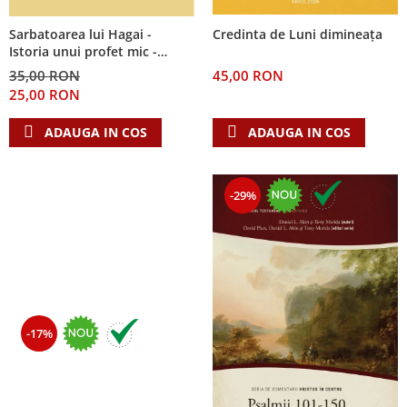
Sarbatoarea lui Hagai -
Credinta de Luni dimineața
Istoria unui profet mic -
Seria: Cei 12 cutezatori
35,00 RON
45,00 RON
25,00 RON
ADAUGA IN COS
ADAUGA IN COS
-29%
-17%