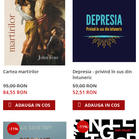
Depresia - privind în sus din
Cartea martirilor
întuneric
59,00 RON
95,00 RON
52,51 RON
84,55 RON
ADAUGA IN COS
ADAUGA IN COS
-11%
-11%