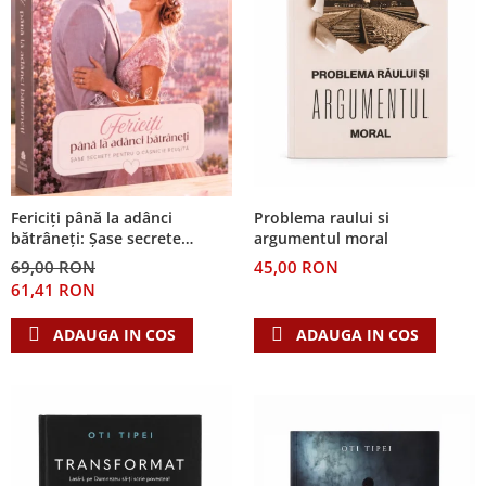
Problema raului si
Fericiți până la adânci
argumentul moral
bătrâneți: Șase secrete
pentru o căsnicie reușită
45,00 RON
69,00 RON
61,41 RON
ADAUGA IN COS
ADAUGA IN COS