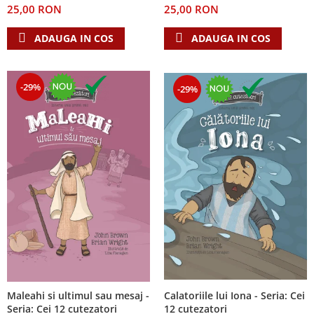
25,00 RON
25,00 RON
Teologie
ADAUGA IN COS
ADAUGA IN COS
A doua venire
Apologetica
Dogmatica
-29%
-29%
Istoria Bisericii
Misiune
Viata crestina
Contemporaneitate
Devotional
Diverse
Lupta Spirituala
Schimbarea caracterului
Slujire
Suferinta
Viata din belsug
Calatoriile lui Iona - Seria: Cei
Maleahi si ultimul sau mesaj -
Viata de zi cu zi
12 cutezatori
Seria: Cei 12 cutezatori