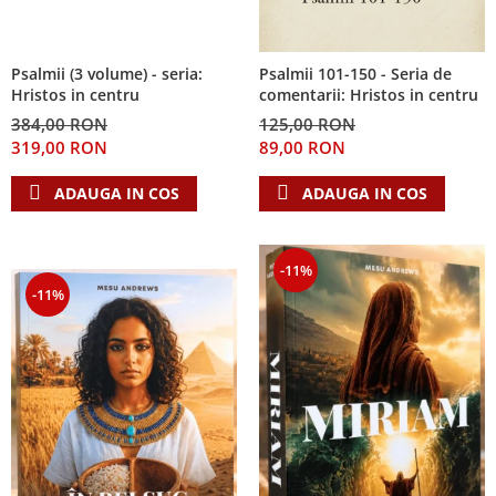
Psalmii (3 volume) - seria:
Psalmii 101-150 - Seria de
Hristos in centru
comentarii: Hristos in centru
384,00 RON
125,00 RON
319,00 RON
89,00 RON
ADAUGA IN COS
ADAUGA IN COS
-11%
-11%