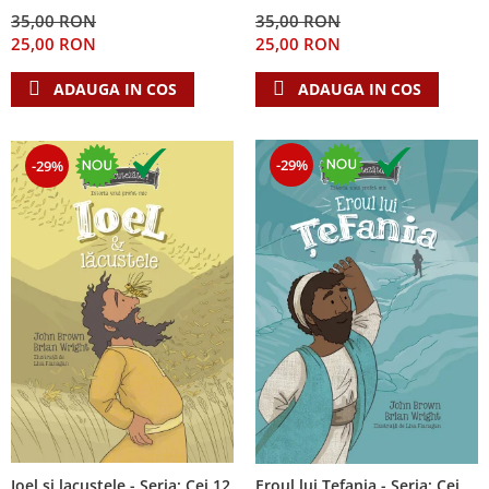
Despre afaceri
35,00 RON
35,00 RON
Dezvoltare personala
25,00 RON
25,00 RON
Leadership
ADAUGA IN COS
ADAUGA IN COS
Mediu
Sanatate / nutritie
-29%
-29%
Ioel si lacustele - Seria: Cei 12
Eroul lui Tefania - Seria: Cei