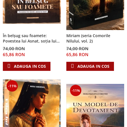
În belșug sau foamete:
Miriam (seria Comorile
Povestea lui Asnat, soția lui
Nilului, vol. 2)
Iosif (Seria Cronicile Egiptului,
74,00 RON
74,00 RON
vol. 2)
65,86 RON
65,86 RON
ADAUGA IN COS
ADAUGA IN COS
-11%
-11%