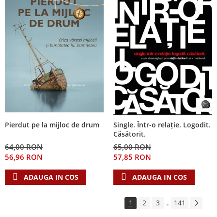
Pierdut pe la mijloc de drum
Single. Într-o relație. Logodit.
Căsătorit.
64,00 RON
65,00 RON
56,96 RON
57,85 RON
ADAUGA IN COS
ADAUGA IN COS
1
2
3
141
...