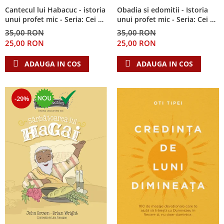
Cantecul lui Habacuc - istoria
Obadia si edomitii - Istoria
unui profet mic - Seria: Cei 12
unui profet mic - Seria: Cei 12
cutezatori
cutezatori
35,00 RON
35,00 RON
25,00 RON
25,00 RON
ADAUGA IN COS
ADAUGA IN COS
-29%