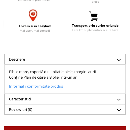
alese
Accesorii birou
Instrumente teologice
Tablouri
Rame foto
Transilvania
Alte studii
Tablouri din lemn
Atlase
Carti postale
Transport prin curier oriunde
Livram si in easybox
Pungi cadou cu versete
Comentarii
Magneti
Fara km suplimentari si alte taxe
Mai usor, mai comod!
Puzzle
Dictionare
Enciclopedii
Sacoșă
Literatura
Semne de carte
Descriere
Biografii
Set cadou
Eseuri
Biblie mare, copertă din imitație piele, margini aurii
Statuete
Marturii
Conține Plan de citire a Bibliei într-un an
Sticle apa
Romane
Informatii conformitate produs
Suport pentru pahar
Meditatii
Caracteristici
Tablouri
Pedagogie
Tablouri canvas
Review-uri
(0)
Poezii
Termos
Reviste
Sanatate