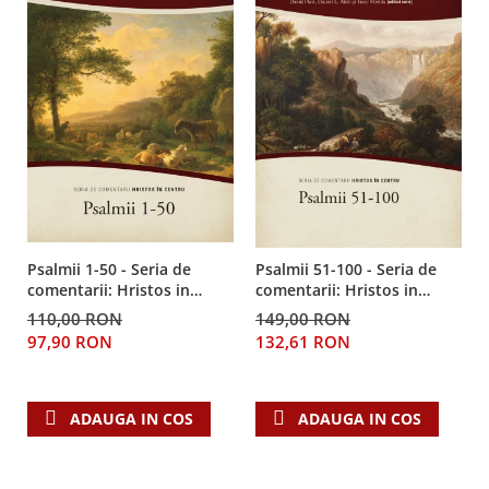
Psalmii 1-50 - Seria de
Psalmii 51-100 - Seria de
comentarii: Hristos in
comentarii: Hristos in
centru
centru
110,00 RON
149,00 RON
97,90 RON
132,61 RON
ADAUGA IN COS
ADAUGA IN COS