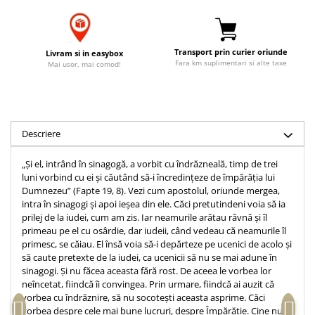
Accesorii birou
Instrumente teologice
Tablouri
Rame foto
Transilvania
Alte studii
Tablouri din lemn
Transport prin curier oriunde
Atlase
Carti postale
Livram si in easybox
Fara km suplimentari si alte taxe
Mai usor, mai comod!
Pungi cadou cu versete
Comentarii
Magneti
Puzzle
Dictionare
Enciclopedii
Sacoșă
Literatura
Semne de carte
Descriere
Biografii
Set cadou
„Și el, intrând în sinagogă, a vorbit cu îndrăzneală, timp de trei
Eseuri
Statuete
luni vorbind cu ei și căutând să-i încredințeze de împărăția lui
Marturii
Dumnezeu” (Fapte 19, 8). Vezi cum apostolul, oriunde mergea,
Sticle apa
Romane
intra în sinagogi și apoi ieșea din ele. Căci pretutindeni voia să ia
prilej de la iudei, cum am zis. Iar neamurile arătau râvnă și îl
Suport pentru pahar
Meditatii
primeau pe el cu osârdie, dar iudeii, când vedeau că neamurile îl
Tablouri
Pedagogie
primesc, se căiau. El însă voia să-i depărteze pe ucenici de acolo și
să caute pretexte de la iudei, ca ucenicii să nu se mai adune în
Tablouri canvas
Poezii
sinagogi. Și nu făcea aceasta fără rost. De aceea le vorbea lor
neîncetat, fiindcă îi convingea. Prin urmare, fiindcă ai auzit că
Termos
Reviste
vorbea cu îndrăznire, să nu socotești aceasta asprime. Căci
Sanatate
vorbea despre cele mai bune lucruri, despre Împărăție. Cine nu ar