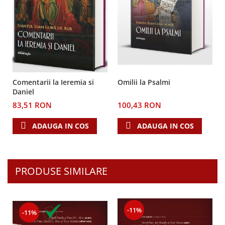
Despre afaceri
Dezvoltare personala
Leadership
Mediu
Sanatate / nutritie
Comentarii la Ieremia si
Omilii la Psalmi
Daniel
83,51 RON
100,43 RON
ADAUGA IN COS
ADAUGA IN COS
PRODUSE SIMILARE
-11%
-11%