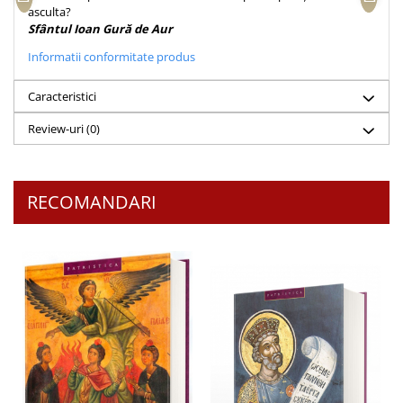
asculta?
Teologie
Sfântul Ioan Gură de Aur
A doua venire
Informatii conformitate produs
Apologetica
Dogmatica
Caracteristici
Istoria Bisericii
Review-uri
(0)
Misiune
Viata crestina
Contemporaneitate
RECOMANDARI
Devotional
Diverse
Lupta Spirituala
Schimbarea caracterului
Slujire
Suferinta
Viata din belsug
Viata de zi cu zi