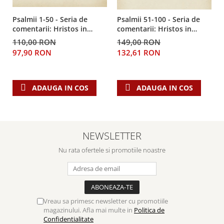
Despre afaceri
Dezvoltare personala
Psalmii 1-50 - Seria de
Psalmii 51-100 - Seria de
comentarii: Hristos in
comentarii: Hristos in
Leadership
centru
centru
110,00 RON
149,00 RON
Mediu
97,90 RON
132,61 RON
Sanatate / nutritie
ADAUGA IN COS
ADAUGA IN COS
NEWSLETTER
Nu rata ofertele si promotiile noastre
Vreau sa primesc newsletter cu promotiile
magazinului. Afla mai multe in
Politica de
Confidentialitate