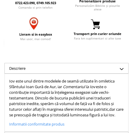
Personalizare produse
0722.423.090, 0749.105.923
Accesorii birou
Instrumente teologice
Tablouri
Personalizăm Bibliile și pixurile
Comanda si prin telefon
alese
Rame foto
Transilvania
Alte studii
Tablouri din lemn
Atlase
Carti postale
Pungi cadou cu versete
Comentarii
Magneti
Transport prin curier oriunde
Livram si in easybox
Puzzle
Dictionare
Fara km suplimentari si alte taxe
Mai usor, mai comod!
Enciclopedii
Sacoșă
Literatura
Semne de carte
Biografii
Set cadou
Descriere
Eseuri
Statuete
Marturii
Iov este unul dintre modelele de seamă utilizate în omiletica
Sticle apa
Romane
Sfântului Ioan Gură de Aur, iar
Comentariul la Iov
este o
contribuție importantă la înțelegerea exegezei sale vechi-
Suport pentru pahar
Meditatii
testamentare. Dincolo de bucuria publicării unei traduceri
Tablouri
Pedagogie
patristice inedite, sperăm că volumul de față va fi de folos și
tuturor celor aflați în marginea sferei interesului patristic,dar care
Tablouri canvas
Poezii
se preocupă de tragica și totodată luminoasa figură a lui Iov.
Termos
Reviste
Informatii conformitate produs
Sanatate