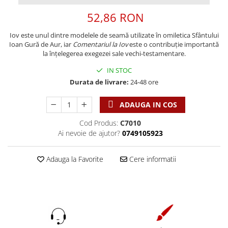
Discipline spirituale
Pix plastic
Tablouri
52,86 RON
Rugaciune
Jocuri
Sibiu
Eseuri
Jurnale
Alte suveniruri
Iov este unul dintre modelele de seamă utilizate în omiletica Sfântului
Ioan Gură de Aur, iar
Comentariul la Iov
este o contribuție importantă
Familie
Carti postale
Jurnal de Rugaciune
la înțelegerea exegezei sale vechi-testamentare.
Barbati
Jurnal
Limba Engleza
IN STOC
Cresterea copiilor
Magneti
Limba Română
Durata de livrare:
24-48 ore
Femei
Suport pahar
Magneti
Relatii
Tablouri
ADAUGA IN COS
Foarte puternici
Sexualitate
Sinaia
Ornament
Cod Produs:
C7010
Tineri
Magneti
Pentru birou
Ai nevoie de ajutor?
0749105923
Viata de familie
Suport pahar
Pentru copii
Harfe / Partituri
Timisoara
Obiecte decorative
Adauga la Favorite
Cere informatii
Instrumente pastorale
Alte suveniruri
Oglinda
Consiliere
Carti postale
Pix+Semn de carte
Despre biserica
Jurnale
Portofel
Predici/ Schite de predici
Magneti
Produse din lemn
Resurse studiu biblic
Suport pahar