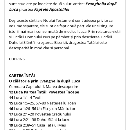
sunt studiate pe îndelete două suluri antice:
Evanghelia după
Teologie
Luca
și cartea
Faptele Apostolilor
A doua venire
Deși aceste cărți ale Noului Testament sunt adesea privite ca
Apologetica
volume separate, ele sunt de fapt două părți ale unei singure
Dogmatica
istorii mai mari, consemnată de medicul Luca. Prin relatarea vieții
și lucrării Domnului Isus pe pământ și prin descrierea lucrării
Istoria Bisericii
Duhului Sfânt în creșterea Bisericii, dragostea Tatălui este
Misiune
descoperită în mod clar și personal.
Viata crestina
CUPRINS
Contemporaneitate
Devotional
CARTEA ÎNTÂI
Diverse
O călătorie prin Evanghelia după Luca
Lupta Spirituala
Comoara Capitolul 1. Marea descoperire
12
Luca Partea Întâi: Povestea începe
Schimbarea caracterului
14
Luca 1:1–4 Teofil
Slujire
15
Luca 1:5–25, 57–80 Nașterea lui Ioan
Suferinta
16
Luca 1:26–56 Un Fiu și un Mântuitor
17
Luca 2:1–20 Povestea Crăciunului
Viata din belsug
18
Luca 2:21–38 Duhul Sfânt la lucru
Viata de zi cu zi
19
Luca 2:39–51 Casa Tatălui Meu