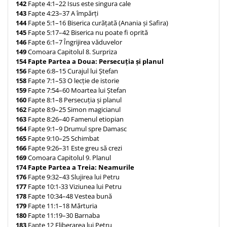
142
Fapte 4:1–22 Isus este singura cale
143
Fapte 4:23–37 A împărți
144
Fapte 5:1–16 Biserica curățată (Anania și Safira)
145
Fapte 5:17–42 Biserica nu poate fi oprită
146
Fapte 6:1–7 Îngrijirea văduvelor
149
Comoara Capitolul 8. Surpriza
154
Fapte Partea a Doua: Persecuția și planul
156
Fapte 6:8–15 Curajul lui Ștefan
158
Fapte 7:1–53 O lecție de istorie
159
Fapte 7:54–60 Moartea lui Ștefan
160
Fapte 8:1–8 Persecuția și planul
162
Fapte 8:9–25 Simon magicianul
163
Fapte 8:26–40 Famenul etiopian
164
Fapte 9:1–9 Drumul spre Damasc
165
Fapte 9:10–25 Schimbat
166
Fapte 9:26–31 Este greu să crezi
169
Comoara Capitolul 9. Planul
174
Fapte Partea a Treia: Neamurile
176
Fapte 9:32–43 Slujirea lui Petru
177
Fapte 10:1-33 Viziunea lui Petru
178
Fapte 10:34–48 Vestea bună
179
Fapte 11:1–18 Mărturia
180
Fapte 11:19–30 Barnaba
183
Fapte 12 Eliberarea lui Petru