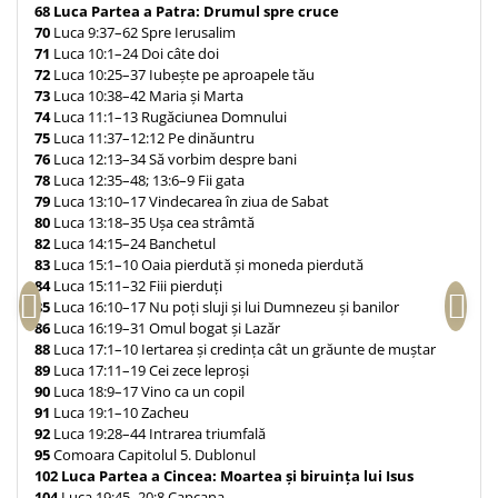
68
Luca Partea a Patra: Drumul spre cruce
70
Luca 9:37–62 Spre Ierusalim
71
Luca 10:1–24 Doi câte doi
72
Luca 10:25–37 Iubește pe aproapele tău
73
Luca 10:38–42 Maria și Marta
74
Luca 11:1–13 Rugăciunea Domnului
75
Luca 11:37–12:12 Pe dinăuntru
76
Luca 12:13–34 Să vorbim despre bani
78
Luca 12:35–48; 13:6–9 Fii gata
79
Luca 13:10–17 Vindecarea în ziua de Sabat
80
Luca 13:18–35 Ușa cea strâmtă
82
Luca 14:15–24 Banchetul
83
Luca 15:1–10 Oaia pierdută și moneda pierdută
84
Luca 15:11–32 Fiii pierduți
85
Luca 16:10–17 Nu poți sluji și lui Dumnezeu și banilor
86
Luca 16:19–31 Omul bogat și Lazăr
88
Luca 17:1–10 Iertarea și credința cât un grăunte de muștar
89
Luca 17:11–19 Cei zece leproși
90
Luca 18:9–17 Vino ca un copil
91
Luca 19:1–10 Zacheu
92
Luca 19:28–44 Intrarea triumfală
95
Comoara Capitolul 5. Dublonul
102
Luca Partea a Cincea: Moartea și biruința lui Isus
104
Luca 19:45–20:8 Capcana