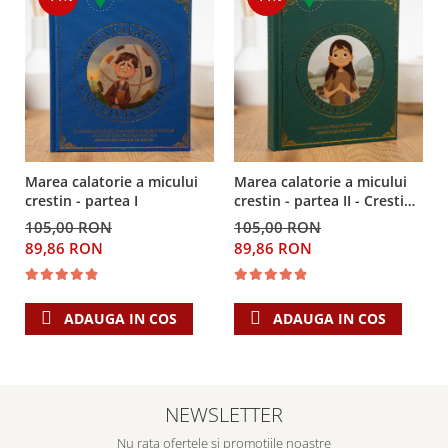
Marea calatorie a micului
Marea calatorie a micului
crestin - partea I
crestin - partea II - Crestina
și Orasul Celest
105,00 RON
105,00 RON
89,86 RON
89,86 RON
ADAUGA IN COS
ADAUGA IN COS
NEWSLETTER
Nu rata ofertele si promotiile noastre