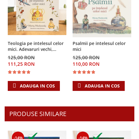
Teologia pe intelesul celor
Psalmii pe intelesul celor
mici. Adevaruri vechi,
mici
mereu actuale
125,00 RON
125,00 RON
111,25 RON
110,00 RON
ADAUGA IN COS
ADAUGA IN COS
PRODUSE SIMILARE
-14%
-14%