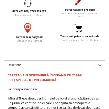
Accesorii birou
Instrumente teologice
Tablouri
Personalizare produse
Rame foto
Transilvania
0722.423.090, 0749.105.923
Alte studii
Personalizăm Bibliile și pixurile
Comanda si prin telefon
alese
Tablouri din lemn
Atlase
Carti postale
Pungi cadou cu versete
Comentarii
Magneti
Puzzle
Dictionare
Transport prin curier oriunde
Livram si in easybox
Enciclopedii
Sacoșă
Fara km suplimentari si alte taxe
Mai usor, mai comod!
Literatura
Semne de carte
Biografii
Set cadou
Eseuri
Statuete
Marturii
Descriere
Sticle apa
Romane
CARTEA VA FI DISPONIBILĂ ÎNCEPÂND CU 20 MAI
Suport pentru pahar
Meditatii
PREȚ SPECIAL DE PRECOMANDĂ
Tablouri
Pedagogie
Să înceapă aventura!
Tablouri canvas
Poezii
Mira și Theos descoperă jurnalul de bord al unui căpitan de vas,
Termos
Reviste
un jurnal ce conține indicii care îi pot ajuta să descopere o
Sanatate
comoară ascunsă. Misterul comorii se va lăsa dezlegat doar dacă