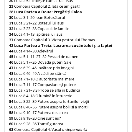
20
Luca 2:52 Trăiește cum a trăit Isus
Despre afaceri
23
Comoara Capitolul 2. Iată ce am găsit!
Dezvoltare personala
28
Luca Partea a Doua: Pregătiți Calea
Leadership
30
Luca 3:1–20 Ioan Botezătorul
31
Luca 3:21–22 Botezul lui Isus
Mediu
32
Luca 3:23–38 Copacul de familie
Sanatate / nutritie
34
Luca 4:1–13 Ispitirea lui Isus
37
Comoara Capitolul 3. Vizita pastorului Thomas
42
Luca Partea a Treia: Lucrarea cuvântului și a faptei
44
Luca 4:14–30 Adevărul
45
Luca 5:1–11, 27–32 Pescari de oameni
46
Luca 5:17–26 Dovada puterii Sale
47
Luca 6:39–45 Învățare prin imagini
48
Luca 6:46–49 A clădi pe stâncă
50
Luca 7:1–10 O autoritate mai mare
51
Luca 7:11–17 Compasiune și putere
52
Luca 7:31–8:3 Proba se află în budincă
53
Luca 8:4–18 O lumină în întuneric
54
Luca 8:22–39 Putere asupra furtunilor vieții
56
Luca 8:40–56 Putere asupra bolii și a morții
58
Luca 9:10–17 Puterea de a crea
59
Luca 9:18–20 Cine sunt eu?
60
Luca 9:28–36 Transfigurarea
63
Comoara Capitolul 4. Vasul
Independența