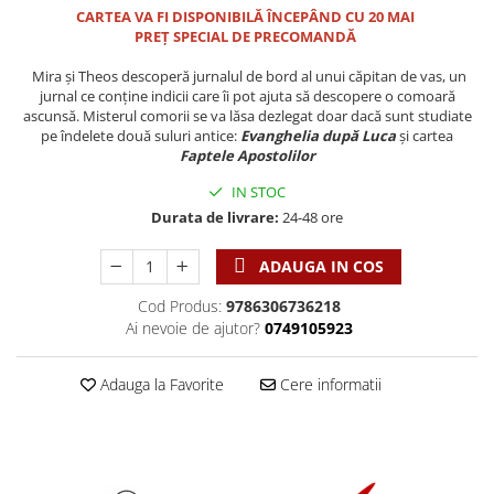
Discipline spirituale
Pix plastic
Tablouri
CARTEA VA FI DISPONIBILĂ ÎNCEPÂND CU 20 MAI
Viata crestina
Rugaciune
PREȚ SPECIAL DE PRECOMANDĂ
Jocuri
Sibiu
Eseuri
Jurnale
Alte suveniruri
Mira și Theos descoperă jurnalul de bord al unui căpitan de vas, un
jurnal ce conține indicii care îi pot ajuta să descopere o comoară
Familie
Carti postale
Jurnal de Rugaciune
ascunsă. Misterul comorii se va lăsa dezlegat doar dacă sunt studiate
Barbati
Jurnal
pe îndelete două suluri antice:
Evanghelia după Luca
și cartea
Limba Engleza
Faptele Apostolilor
Cresterea copiilor
Magneti
Limba Română
Femei
Suport pahar
IN STOC
Magneti
Durata de livrare:
24-48 ore
Relatii
Tablouri
Foarte puternici
Sexualitate
Sinaia
Ornament
ADAUGA IN COS
Tineri
Magneti
Pentru birou
Viata de familie
Cod Produs:
9786306736218
Suport pahar
Pentru copii
Ai nevoie de ajutor?
0749105923
Harfe / Partituri
Timisoara
Obiecte decorative
Instrumente pastorale
Alte suveniruri
Oglinda
Adauga la Favorite
Cere informatii
Consiliere
Carti postale
Pix+Semn de carte
Despre biserica
Jurnale
Portofel
Predici/ Schite de predici
Magneti
Produse din lemn
Resurse studiu biblic
Suport pahar