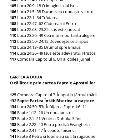
105
Luca 20:9–18 O imagine a lui Isus
106
Luca 21:5–38 Dumnezeu cunoaște viitorul
107
Luca 22:1–34 Trădarea
108
Luca 22:47–62 Căderea lui Petru
109
Luca 22:63–23:25 Isus este judecat
110
Luca 23:26–49 Cea mai importantă alegere
112
Luca 23:50–24:12 Dovedește ce ai spus
113
Luca 24:13–35 Drumul spre Emaus
114
Luca 24:36–49 Isus este adevăratul Hristos
117
Comoara Capitolul 6. Un al doilea jurnal
CARTEA A DOUA
O călătorie prin cartea Faptele Apostolilor
125
Comoara Capitolul 7. Înapoi la țărmul mării
132
Fapte Partea Întâi: Biserica ia naștere
134
Luca 24:50–53; Înălțarea Fapte 1:6–11
136
Fapte 1:12–26 Un nou apostol
137
Fapte 2:1–21 Venirea Duhului Sfânt
138
Fapte 2:22–40 Petru predică Evanghelia
140
Fapte 2:41–47 Începutul bisericii
141
Fapte 3 Petru și Ioan s-au suit la rugăciune