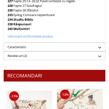
227
Fapte 25:13–26:32 Pavel vorbește cu regele
228
Fapte 27 Naufragiul
230
Fapte 28 Sfârșitul
233
Epilog Comoara nepieritoare
234
Studiu Biblic
238
Răspunsuri
243
Mulțumiri
Informatii conformitate produs
Caracteristici
Review-uri
(2)
RECOMANDARI
-12%
-11%