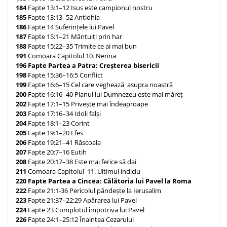
184
Fapte 13:1–12 Isus este campionul nostru
185
Fapte 13:13–52 Antiohia
186
Fapte 14 Suferințele lui Pavel
187
Fapte 15:1–21 Mântuiți prin har
188
Fapte 15:22–35 Trimite ce ai mai bun
191
Comoara Capitolul 10. Nerina
196
Fapte Partea a Patra: Creșterea bisericii
198
Fapte 15:36–16:5 Conflict
199
Fapte 16:6–15 Cel care veghează asupra noastră
200
Fapte 16:16–40 Planul lui Dumnezeu este mai măreț
202
Fapte 17:1–15 Privește mai îndeaproape
203
Fapte 17:16–34 Idoli falși
204
Fapte 18:1–23 Corint
205
Fapte 19:1–20 Efes
206
Fapte 19:21–41 Răscoala
207
Fapte 20:7–16 Eutih
208
Fapte 20:17–38 Este mai ferice să dai
211
Comoara Capitolul 11. Ultimul indiciu
220
Fapte Partea a Cincea: Călătoria lui Pavel la Roma
222
Fapte 21:1-36 Pericolul pândește la Ierusalim
223
Fapte 21:37–22:29 Apărarea lui Pavel
224
Fapte 23 Complotul împotriva lui Pavel
226
Fapte 24:1–25:12 Înaintea Cezarului