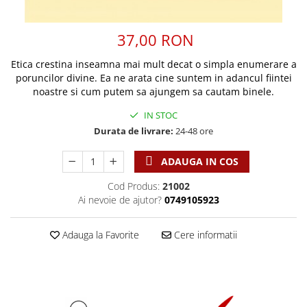
Discipline spirituale
Pix plastic
Tablouri
Viata crestina
Rugaciune
Jocuri
Sibiu
37,00 RON
Eseuri
Jurnale
Alte suveniruri
Familie
Etica crestina inseamna mai mult decat o simpla enumerare a
Carti postale
Jurnal de Rugaciune
poruncilor divine. Ea ne arata cine suntem in adancul fiintei
Barbati
Jurnal
Limba Engleza
noastre si cum putem sa ajungem sa cautam binele.
Cresterea copiilor
Magneti
Limba Română
IN STOC
Femei
Suport pahar
Magneti
Durata de livrare:
24-48 ore
Relatii
Tablouri
Foarte puternici
Sexualitate
Sinaia
Ornament
ADAUGA IN COS
Tineri
Magneti
Pentru birou
Cod Produs:
21002
Viata de familie
Suport pahar
Pentru copii
Ai nevoie de ajutor?
0749105923
Harfe / Partituri
Timisoara
Obiecte decorative
Instrumente pastorale
Alte suveniruri
Oglinda
Adauga la Favorite
Cere informatii
Consiliere
Carti postale
Pix+Semn de carte
Despre biserica
Jurnale
Portofel
Predici/ Schite de predici
Magneti
Produse din lemn
Resurse studiu biblic
Suport pahar