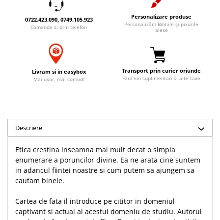
Accesorii birou
Instrumente teologice
Tablouri
Personalizare produse
0722.423.090, 0749.105.923
Rame foto
Transilvania
Alte studii
Personalizăm Bibliile și pixurile
Comanda si prin telefon
alese
Tablouri din lemn
Atlase
Carti postale
Pungi cadou cu versete
Comentarii
Magneti
Puzzle
Dictionare
Transport prin curier oriunde
Livram si in easybox
Enciclopedii
Sacoșă
Fara km suplimentari si alte taxe
Mai usor, mai comod!
Literatura
Semne de carte
Biografii
Set cadou
Eseuri
Statuete
Descriere
Marturii
Sticle apa
Romane
Etica crestina inseamna mai mult decat o simpla
Suport pentru pahar
Meditatii
enumerare a poruncilor divine. Ea ne arata cine suntem
Tablouri
in adancul fiintei noastre si cum putem sa ajungem sa
Pedagogie
cautam binele.
Tablouri canvas
Poezii
Termos
Reviste
Cartea de fata il introduce pe cititor in domeniul
captivant si actual al acestui domeniu de studiu. Autorul
Sanatate