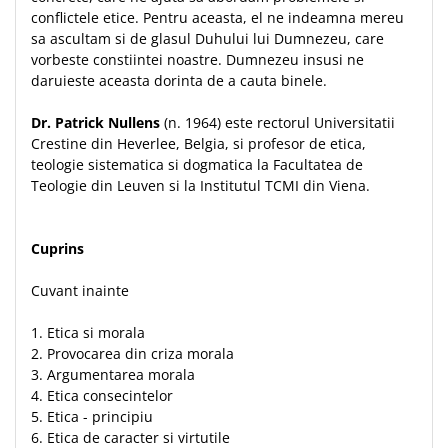
Despre afaceri
conflictele etice. Pentru aceasta, el ne indeamna mereu
Dezvoltare personala
sa ascultam si de glasul Duhului lui Dumnezeu, care
Leadership
vorbeste constiintei noastre. Dumnezeu insusi ne
daruieste aceasta dorinta de a cauta binele.
Mediu
Sanatate / nutritie
Dr. Patrick Nullens
(n. 1964) este rectorul Universitatii
Crestine din Heverlee, Belgia, si profesor de etica,
teologie sistematica si dogmatica la Facultatea de
Teologie din Leuven si la Institutul TCMI din Viena.
Cuprins
Cuvant inainte
1. Etica si morala
2. Provocarea din criza morala
3. Argumentarea morala
4. Etica consecintelor
5. Etica - principiu
6. Etica de caracter si virtutile