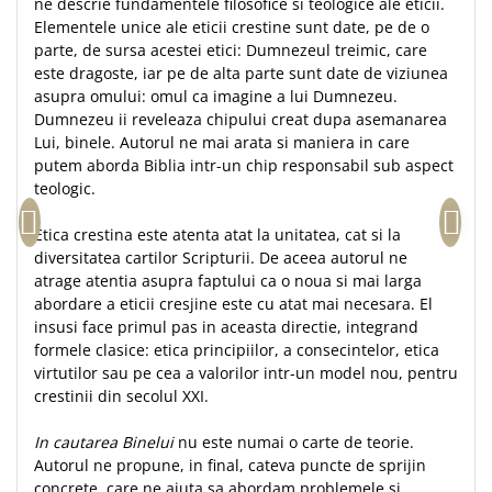
ne descrie fundamentele filosofice si teologice ale eticii.
Teologie
Elementele unice ale eticii crestine sunt date, pe de o
parte, de sursa acestei etici: Dumnezeul treimic, care
A doua venire
este dragoste, iar pe de alta parte sunt date de viziunea
Apologetica
asupra omului: omul ca imagine a lui Dumnezeu.
Dogmatica
Dumnezeu ii reveleaza chipului creat dupa asemanarea
Lui, binele. Autorul ne mai arata si maniera in care
Istoria Bisericii
putem aborda Biblia intr-un chip responsabil sub aspect
Misiune
teologic.
Viata crestina
Etica crestina este atenta atat la unitatea, cat si la
Contemporaneitate
diversitatea cartilor Scripturii. De aceea autorul ne
Devotional
atrage atentia asupra faptului ca o noua si mai larga
Diverse
abordare a eticii cresjine este cu atat mai necesara. El
Lupta Spirituala
insusi face primul pas in aceasta directie, integrand
formele clasice: etica principiilor, a consecintelor, etica
Schimbarea caracterului
virtutilor sau pe cea a valorilor intr-un model nou, pentru
Slujire
crestinii din secolul XXI.
Suferinta
Viata din belsug
In cautarea Binelui
nu este numai o carte de teorie.
Viata de zi cu zi
Autorul ne propune, in final, cateva puncte de sprijin
concrete, care ne ajuta sa abordam problemele si