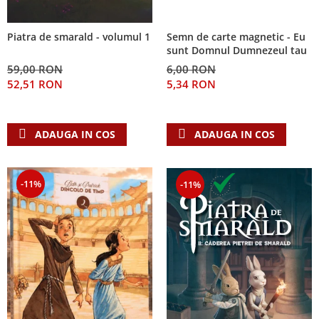
Semn de carte magnetic - Eu
Piatra de smarald - volumul 1
sunt Domnul Dumnezeul tau
6,00 RON
59,00 RON
5,34 RON
52,51 RON
ADAUGA IN COS
ADAUGA IN COS
-11%
-11%