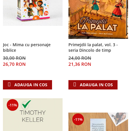
Joc - Mima cu personaje
Primejdii la palat, vol. 3 -
biblice
seria Dincolo de timp
30,00 RON
24,00 RON
26,70 RON
21,36 RON
ADAUGA IN COS
ADAUGA IN COS
-11%
-11%