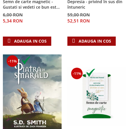
Semn de carte magnetic -
Depresia - privind în sus din
Despre afaceri
Gustati si vedeti ce bun este
întuneric
Dezvoltare personala
Domnul!
6,00 RON
59,00 RON
Leadership
5,34 RON
52,51 RON
Mediu
Sanatate / nutritie
ADAUGA IN COS
ADAUGA IN COS
-11%
-11%