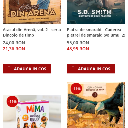
Piatra de smarald - Caderea
Atacul din Arenă, vol. 2 - seria
pietrei de smarald (volumul 2)
Dincolo de timp
55,00 RON
24,00 RON
48,95 RON
21,36 RON
ADAUGA IN COS
ADAUGA IN COS
-11%
-11%