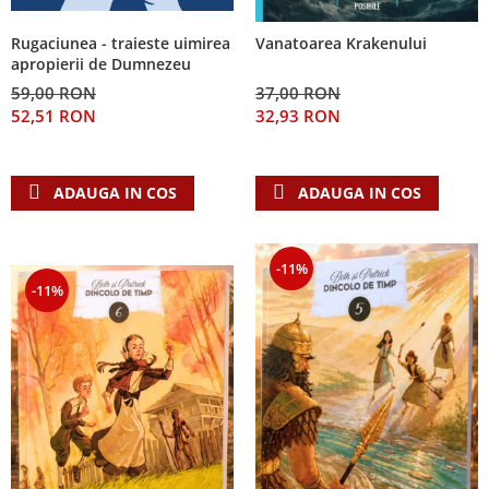
Rugaciunea - traieste uimirea
Vanatoarea Krakenului
apropierii de Dumnezeu
59,00 RON
37,00 RON
52,51 RON
32,93 RON
ADAUGA IN COS
ADAUGA IN COS
-11%
-11%