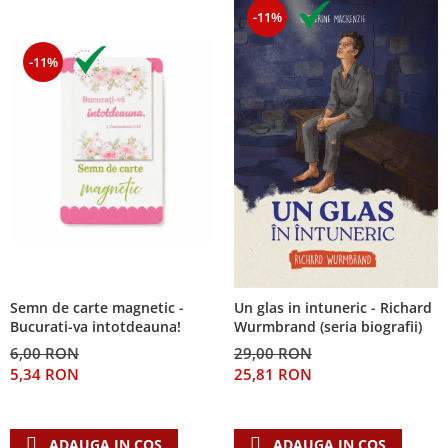
-11%
-11%
Semn de carte magnetic -
Un glas in intuneric - Richard
Bucurati-va intotdeauna!
Wurmbrand (seria biografii)
6,00 RON
29,00 RON
5,34 RON
25,81 RON
ADAUGA IN COS
ADAUGA IN COS