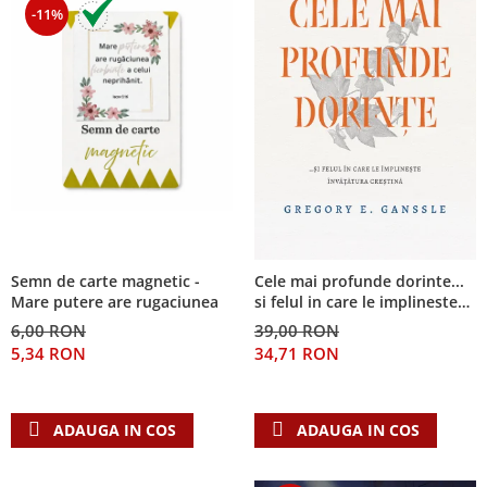
-11%
Semn de carte magnetic -
Cele mai profunde dorinte...
Mare putere are rugaciunea
si felul in care le implineste
invatatura crestina
6,00 RON
39,00 RON
5,34 RON
34,71 RON
ADAUGA IN COS
ADAUGA IN COS