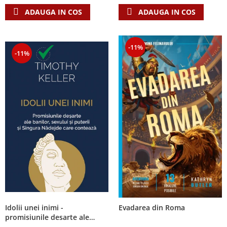
ADAUGA IN COS
ADAUGA IN COS
-11%
-11%
Idolii unei inimi -
Evadarea din Roma
promisiunile desarte ale
banilor, sexului si puterii si