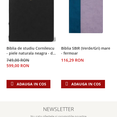
Despre afaceri
Dezvoltare personala
Leadership
Mediu
Sanatate / nutritie
Biblia de studiu Cornilescu
Biblia SBIR (Verde/Gri) mare
- piele naturala neagra - de
- fermoar
lux
749,00 RON
116,29 RON
599,00 RON
ADAUGA IN COS
ADAUGA IN COS
NEWSLETTER
Nu rata ofertele si promotiile noastre