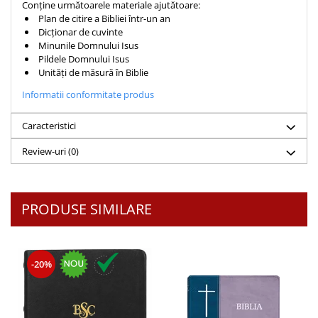
Conține următoarele materiale ajutătoare:
Teologie
Plan de citire a Bibliei într-un an
Dicționar de cuvinte
A doua venire
Minunile Domnului Isus
Apologetica
Pildele Domnului Isus
Unități de măsură în Biblie
Dogmatica
Istoria Bisericii
Informatii conformitate produs
Misiune
Caracteristici
Viata crestina
Review-uri
(0)
Contemporaneitate
Devotional
Diverse
PRODUSE SIMILARE
Lupta Spirituala
Schimbarea caracterului
Slujire
Suferinta
-20%
Viata din belsug
Viata de zi cu zi