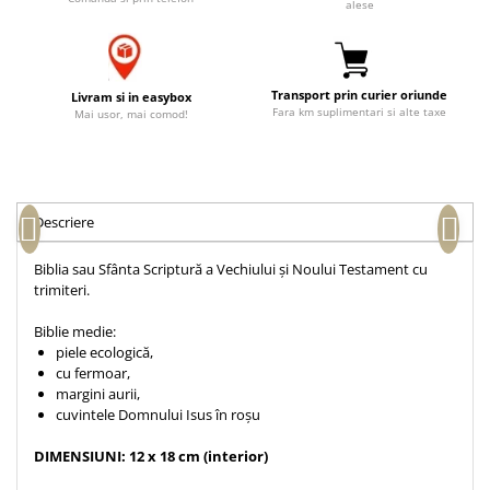
alese
Accesorii birou
Instrumente teologice
Tablouri
Rame foto
Transilvania
Alte studii
Tablouri din lemn
Atlase
Carti postale
Transport prin curier oriunde
Livram si in easybox
Pungi cadou cu versete
Comentarii
Magneti
Fara km suplimentari si alte taxe
Mai usor, mai comod!
Puzzle
Dictionare
Enciclopedii
Sacoșă
Literatura
Semne de carte
Descriere
Biografii
Set cadou
Eseuri
Biblia sau Sfânta Scriptură a Vechiului și Noului Testament cu
Statuete
Marturii
trimiteri.
Sticle apa
Romane
Biblie medie:
Suport pentru pahar
Meditatii
piele ecologică,
cu fermoar,
Tablouri
Pedagogie
margini aurii,
Tablouri canvas
Poezii
cuvintele Domnului Isus în roșu
Termos
Reviste
DIMENSIUNI: 12 x 18 cm (interior)
Sanatate