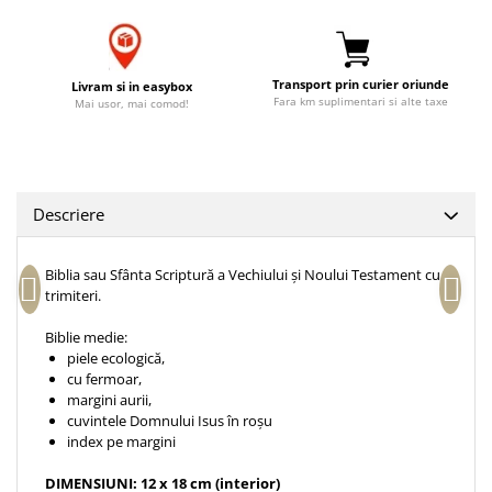
Accesorii birou
Instrumente teologice
Tablouri
Rame foto
Transilvania
Alte studii
Tablouri din lemn
Atlase
Carti postale
Transport prin curier oriunde
Livram si in easybox
Fara km suplimentari si alte taxe
Pungi cadou cu versete
Mai usor, mai comod!
Comentarii
Magneti
Puzzle
Dictionare
Enciclopedii
Sacoșă
Literatura
Semne de carte
Descriere
Biografii
Set cadou
Eseuri
Statuete
Biblia sau Sfânta Scriptură a Vechiului și Noului Testament cu
Marturii
trimiteri.
Sticle apa
Romane
Biblie medie:
Suport pentru pahar
Meditatii
piele ecologică,
Tablouri
cu fermoar,
Pedagogie
margini aurii,
Tablouri canvas
Poezii
cuvintele Domnului Isus în roșu
index pe margini
Termos
Reviste
Sanatate
DIMENSIUNI: 12 x 18 cm (interior)