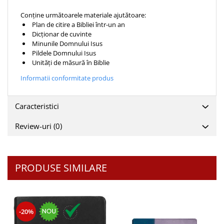
Teologie
Conține următoarele materiale ajutătoare:
Plan de citire a Bibliei într-un an
A doua venire
Dicționar de cuvinte
Apologetica
Minunile Domnului Isus
Dogmatica
Pildele Domnului Isus
Unități de măsură în Biblie
Istoria Bisericii
Informatii conformitate produs
Misiune
Viata crestina
Caracteristici
Contemporaneitate
Devotional
Review-uri
(0)
Diverse
Lupta Spirituala
Schimbarea caracterului
PRODUSE SIMILARE
Slujire
Suferinta
Viata din belsug
Viata de zi cu zi
-20%