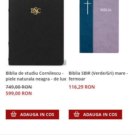
Despre afaceri
Dezvoltare personala
Leadership
Mediu
Sanatate / nutritie
Biblia SBIR (Verde/Gri) mare -
B
Biblia de studiu Cornilescu -
fermoar
(
piele naturala neagra - de lux
116,29 RON
5
749,00 RON
4
599,00 RON
ADAUGA IN COS
ADAUGA IN COS