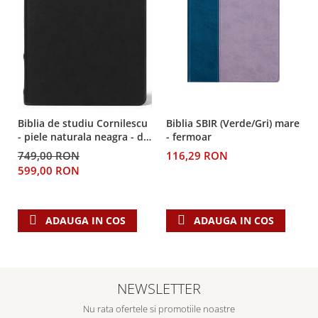
Despre afaceri
Dezvoltare personala
Leadership
Mediu
Sanatate / nutritie
Biblia de studiu Cornilescu
Biblia SBIR (Verde/Gri) mare
- piele naturala neagra - de
- fermoar
lux
749,00 RON
116,29 RON
599,00 RON
ADAUGA IN COS
ADAUGA IN COS
NEWSLETTER
Nu rata ofertele si promotiile noastre