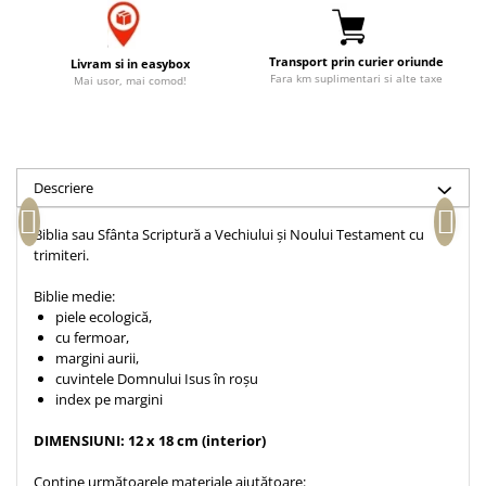
Accesorii birou
Instrumente teologice
Tablouri
Rame foto
Transilvania
Alte studii
Transport prin curier oriunde
Livram si in easybox
Tablouri din lemn
Fara km suplimentari si alte taxe
Mai usor, mai comod!
Atlase
Carti postale
Pungi cadou cu versete
Comentarii
Magneti
Puzzle
Dictionare
Enciclopedii
Sacoșă
Descriere
Literatura
Semne de carte
Biografii
Biblia sau Sfânta Scriptură a Vechiului și Noului Testament cu
Set cadou
trimiteri.
Eseuri
Statuete
Marturii
Biblie medie:
Sticle apa
Romane
piele ecologică,
cu fermoar,
Suport pentru pahar
Meditatii
margini aurii,
Tablouri
Pedagogie
cuvintele Domnului Isus în roșu
index pe margini
Tablouri canvas
Poezii
Termos
DIMENSIUNI: 12 x 18 cm (interior)
Reviste
Sanatate
Conține următoarele materiale ajutătoare: