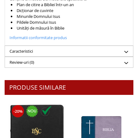
Plan de citire a Bibliei într-un an
Teologie
Dicționar de cuvinte
Minunile Domnului Isus
A doua venire
Pildele Domnului Isus
Apologetica
Unități de măsură în Biblie
Dogmatica
Informatii conformitate produs
Istoria Bisericii
Misiune
Caracteristici
Viata crestina
Review-uri
(0)
Contemporaneitate
Devotional
Diverse
PRODUSE SIMILARE
Lupta Spirituala
Schimbarea caracterului
Slujire
-20%
Suferinta
Viata din belsug
Viata de zi cu zi