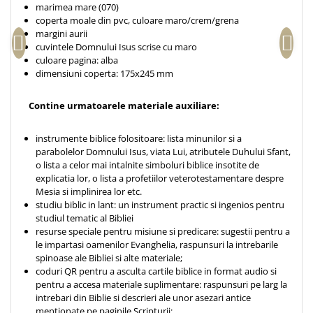
marimea mare (070)
Teologie
coperta moale din pvc, culoare maro/crem/grena
margini aurii
A doua venire
cuvintele Domnului Isus scrise cu maro
Apologetica
culoare pagina: alba
dimensiuni coperta: 175x245 mm
Dogmatica
Istoria Bisericii
Contine urmatoarele materiale auxiliare:
Misiune
Viata crestina
instrumente biblice folositoare: lista minunilor si a
Contemporaneitate
parabolelor Domnului Isus, viata Lui, atributele Duhului Sfant,
o lista a celor mai intalnite simboluri biblice insotite de
Devotional
explicatia lor, o lista a profetiilor veterotestamentare despre
Diverse
Mesia si implinirea lor etc.
Lupta Spirituala
studiu biblic in lant: un instrument practic si ingenios pentru
studiul tematic al Bibliei
Schimbarea caracterului
resurse speciale pentru misiune si predicare: sugestii pentru a
Slujire
le impartasi oamenilor Evanghelia, raspunsuri la intrebarile
spinoase ale Bibliei si alte materiale;
Suferinta
coduri QR pentru a asculta cartile biblice in format audio si
Viata din belsug
pentru a accesa materiale suplimentare: raspunsuri pe larg la
Viata de zi cu zi
intrebari din Biblie si descrieri ale unor asezari antice
mentionate pe paginile Scripturii;