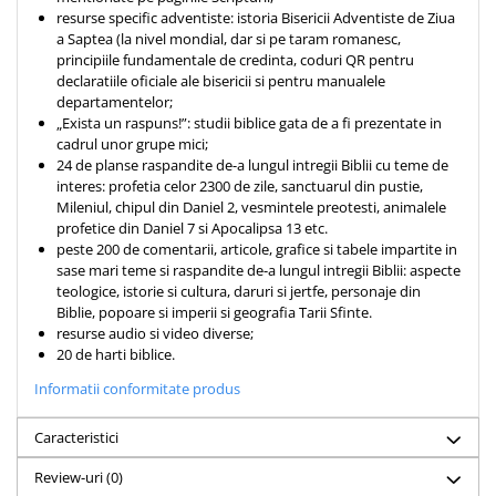
Despre afaceri
resurse specific adventiste: istoria Bisericii Adventiste de Ziua
Dezvoltare personala
a Saptea (la nivel mondial, dar si pe taram romanesc,
principiile fundamentale de credinta, coduri QR pentru
Leadership
declaratiile oficiale ale bisericii si pentru manualele
Mediu
departamentelor;
Sanatate / nutritie
„Exista un raspuns!”: studii biblice gata de a fi prezentate in
cadrul unor grupe mici;
24 de planse raspandite de-a lungul intregii Biblii cu teme de
interes: profetia celor 2300 de zile, sanctuarul din pustie,
Mileniul, chipul din Daniel 2, vesmintele preotesti, animalele
profetice din Daniel 7 si Apocalipsa 13 etc.
peste 200 de comentarii, articole, grafice si tabele impartite in
sase mari teme si raspandite de-a lungul intregii Biblii: aspecte
teologice, istorie si cultura, daruri si jertfe, personaje din
Biblie, popoare si imperii si geografia Tarii Sfinte.
resurse audio si video diverse;
20 de harti biblice.
Informatii conformitate produs
Caracteristici
Review-uri
(0)