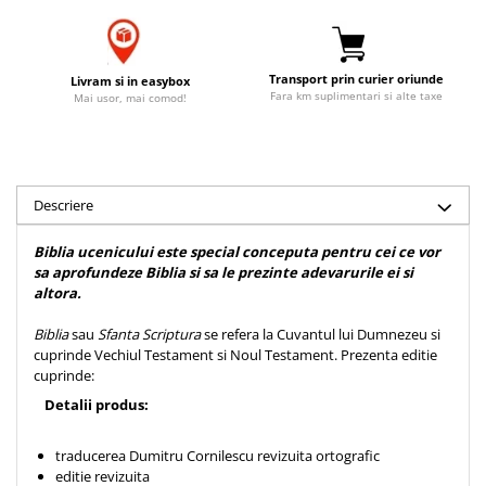
Accesorii birou
Instrumente teologice
Tablouri
Rame foto
Transilvania
Alte studii
Tablouri din lemn
Transport prin curier oriunde
Livram si in easybox
Atlase
Carti postale
Fara km suplimentari si alte taxe
Mai usor, mai comod!
Pungi cadou cu versete
Comentarii
Magneti
Puzzle
Dictionare
Enciclopedii
Sacoșă
Literatura
Semne de carte
Descriere
Biografii
Set cadou
Biblia ucenicului este special conceputa pentru cei ce vor
Eseuri
Statuete
sa aprofundeze Biblia si sa le prezinte adevarurile ei si
Marturii
altora.
Sticle apa
Romane
Biblia
sau
Sfanta Scriptura
se refera la Cuvantul lui Dumnezeu si
Suport pentru pahar
Meditatii
cuprinde Vechiul Testament si Noul Testament. Prezenta editie
Tablouri
cuprinde:
Pedagogie
Detalii produs:
Tablouri canvas
Poezii
Termos
Reviste
traducerea Dumitru Cornilescu revizuita ortografic
editie revizuita
Sanatate