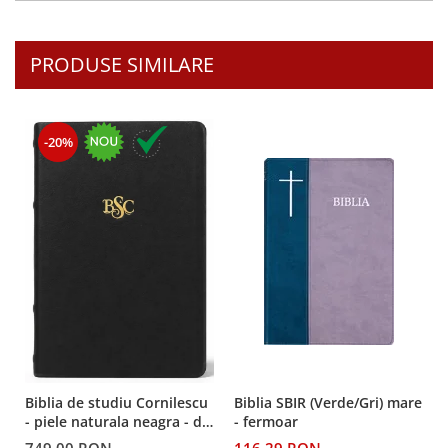
PRODUSE SIMILARE
-20%
Biblia de studiu Cornilescu
Biblia SBIR (Verde/Gri) mare
- piele naturala neagra - de
- fermoar
lux