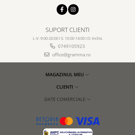
SUPORT CLIENTI
L-V: 9:00-20:00 I S: 10:00-14:00 I D: Inchis
0749105923
office@gramma.ro
MAGAZINUL MEU
CLIENTI
DATE COMERCIALE