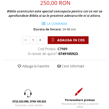
Discipline spirituale
250,00 RON
Pix plastic
Tablouri
Viata crestina
Rugaciune
Jocuri
Sibiu
Biblia ucenicului este special conceputa pentru cei ce vor sa
Eseuri
aprofundeze Biblia si sa le prezinte adevarurile ei si altora.
Jurnale
Alte suveniruri
Familie
Carti postale
Jurnal de Rugaciune
LA COMANDA
Barbati
Jurnal
Durata de livrare:
24-48 ore
Limba Engleza
Cresterea copiilor
Magneti
Limba Română
ADAUGA IN COS
Femei
Suport pahar
Magneti
Relatii
Tablouri
Cod Produs:
C7989
Foarte puternici
Ai nevoie de ajutor?
0749105923
Sexualitate
Sinaia
Ornament
Tineri
Magneti
Pentru birou
Adauga la Favorite
Cere informatii
Viata de familie
Suport pahar
Pentru copii
Harfe / Partituri
Timisoara
Obiecte decorative
Instrumente pastorale
Alte suveniruri
Oglinda
Consiliere
Carti postale
Pix+Semn de carte
Despre biserica
Jurnale
Portofel
Personalizare produse
Predici/ Schite de predici
Magneti
0722.423.090, 0749.105.923
Personalizăm Bibliile și pixurile
Produse din lemn
Comanda si prin telefon
alese
Resurse studiu biblic
Suport pahar