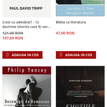
Crezi cu adevărat? - 12
Biblia ca literatura
doctrine istorice care îți vor
schimba trăirea
121,00 RON
47,00 RON
107,69 RON
ADAUGA IN COS
ADAUGA IN COS