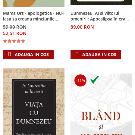
Despre afaceri
Dezvoltare personala
Dumnezeu, AI și viitorul
Mama Urs - apologetica - Nu-i
Leadership
omenirii: Apocalipsa în era
lasa sa creada minciunile
inteligenței artificiale
culturii din jur
Mediu
89,00 RON
59,00 RON
52,51 RON
Sanatate / nutritie
ADAUGA IN COS
ADAUGA IN COS
-11%