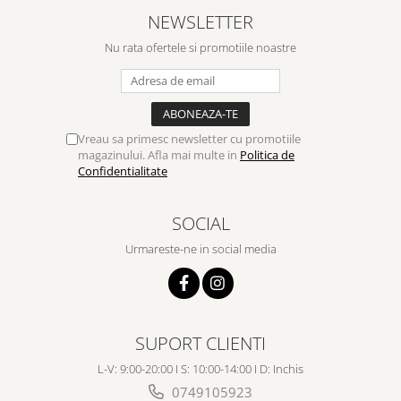
NEWSLETTER
Nu rata ofertele si promotiile noastre
Vreau sa primesc newsletter cu promotiile
magazinului. Afla mai multe in
Politica de
Confidentialitate
SOCIAL
Urmareste-ne in social media
SUPORT CLIENTI
L-V: 9:00-20:00 I S: 10:00-14:00 I D: Inchis
0749105923