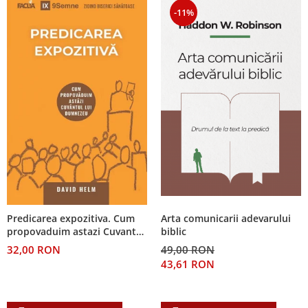
-11%
Arta comunicarii adevarului
Predicarea expozitiva. Cum
biblic
propovaduim astazi Cuvantul
lui Dumnezeu
49,00 RON
32,00 RON
43,61 RON