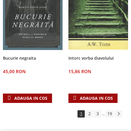
Bucurie negraita
Intorc vorba diavolului
45,00 RON
15,86 RON
ADAUGA IN COS
ADAUGA IN COS
1
2
3
19
...