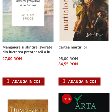
Mângâiere și sfințire izvorâte
Cartea martirilor
din lucrarea preoțească a lui
Hristos
27,00 RON
95,00 RON
84,55 RON
ADAUGA IN COS
ADAUGA IN COS
-11%