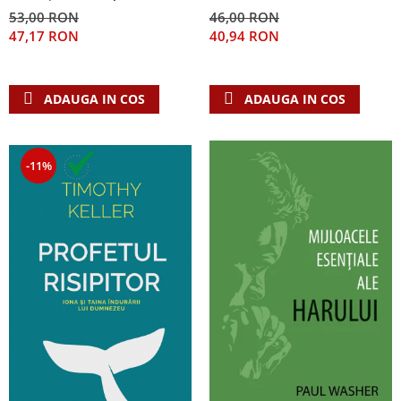
scepticismului
53,00 RON
46,00 RON
47,17 RON
40,94 RON
ADAUGA IN COS
ADAUGA IN COS
-11%