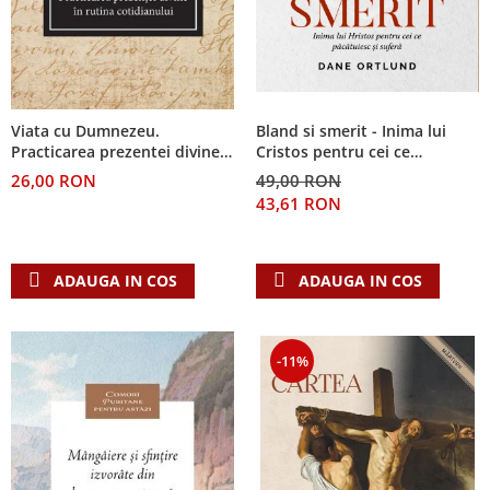
Viata cu Dumnezeu.
Bland si smerit - Inima lui
Practicarea prezentei divine
Cristos pentru cei ce
in rutina cotidianului
pacatuiesc si sufera
26,00 RON
49,00 RON
43,61 RON
ADAUGA IN COS
ADAUGA IN COS
-11%