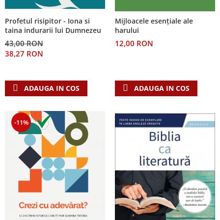
Profetul risipitor - Iona si
Mijloacele esențiale ale
taina indurarii lui Dumnezeu
harului
43,00 RON
12,00 RON
38,27 RON
ADAUGA IN COS
ADAUGA IN COS
-11%