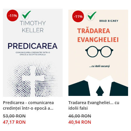
-11%
-11%
Predicarea - comunicarea
Tradarea Evangheliei... cu
credinţei într-o epocă a
idolii falsi
scepticismului
53,00 RON
46,00 RON
47,17 RON
40,94 RON