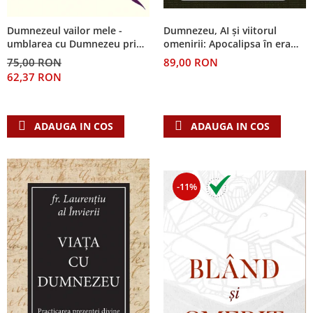
Despre afaceri
Dezvoltare personala
Dumnezeu, AI și viitorul
Dumnezeul vailor mele -
Leadership
omenirii: Apocalipsa în era
umblarea cu Dumnezeu prin
inteligenței artificiale
suferință și durere
Mediu
89,00 RON
75,00 RON
62,37 RON
Sanatate / nutritie
ADAUGA IN COS
ADAUGA IN COS
-11%