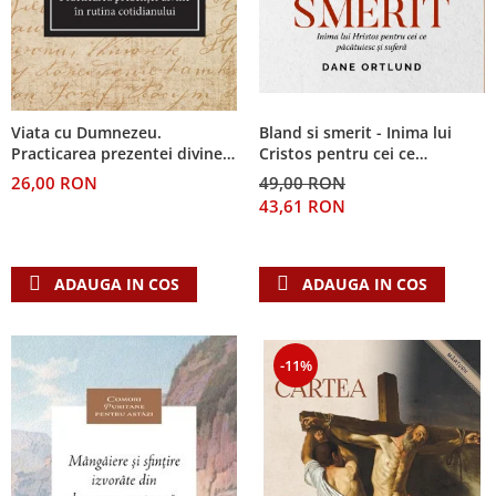
Viata cu Dumnezeu.
Bland si smerit - Inima lui
Practicarea prezentei divine
Cristos pentru cei ce
in rutina cotidianului
pacatuiesc si sufera
26,00 RON
49,00 RON
43,61 RON
ADAUGA IN COS
ADAUGA IN COS
-11%