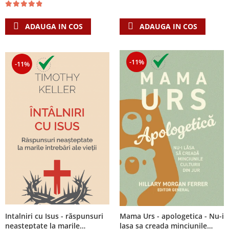
Accesorii birou
Instrumente teologice
Tablouri
Rame foto
Transilvania
Alte studii
ADAUGA IN COS
ADAUGA IN COS
Tablouri din lemn
Atlase
Carti postale
Pungi cadou cu versete
Comentarii
Magneti
-11%
-11%
Puzzle
Dictionare
Enciclopedii
Sacoșă
Literatura
Semne de carte
Biografii
Set cadou
Eseuri
Statuete
Marturii
Sticle apa
Romane
Suport pentru pahar
Meditatii
Tablouri
Pedagogie
Tablouri canvas
Poezii
Termos
Reviste
Intalniri cu Isus - răspunsuri
Mama Urs - apologetica - Nu-i
Sanatate
neașteptate la marile
lasa sa creada minciunile