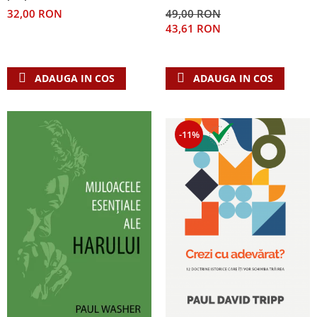
lui Dumnezeu
49,00 RON
32,00 RON
43,61 RON
ADAUGA IN COS
ADAUGA IN COS
-11%