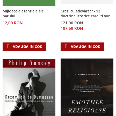
Crezi cu adevărat? - 12
Mijloacele esențiale ale
doctrine istorice care îți vor
harului
schimba trăirea
121,00 RON
12,00 RON
107,69 RON
ADAUGA IN COS
ADAUGA IN COS