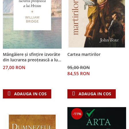
Mângâiere și sfințire izvorâte
Cartea martirilor
din lucrarea preoțească a lui
Hristos
27,00 RON
95,00 RON
84,55 RON
ADAUGA IN COS
ADAUGA IN COS
-11%